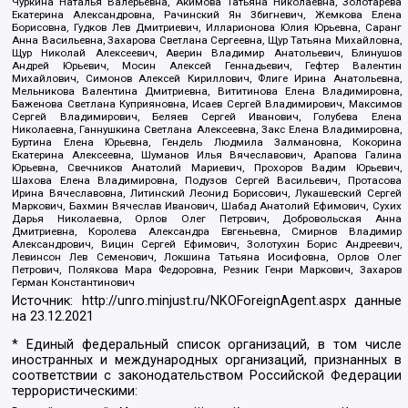
Чуркина Наталья Валерьевна, Акимова Татьяна Николаевна, Золотарева
Екатерина Александровна, Рачинский Ян Збигневич, Жемкова Елена
Борисовна, Гудков Лев Дмитриевич, Илларионова Юлия Юрьевна, Саранг
Анна Васильевна, Захарова Светлана Сергеевна, Щур Татьяна Михайловна,
Щур Николай Алексеевич, Аверин Владимир Анатольевич, Блинушов
Андрей Юрьевич, Мосин Алексей Геннадьевич, Гефтер Валентин
Михайлович, Симонов Алексей Кириллович, Флиге Ирина Анатольевна,
Мельникова Валентина Дмитриевна, Вититинова Елена Владимировна,
Баженова Светлана Куприяновна, Исаев Сергей Владимирович, Максимов
Сергей Владимирович, Беляев Сергей Иванович, Голубева Елена
Николаевна, Ганнушкина Светлана Алексеевна, Закс Елена Владимировна,
Буртина Елена Юрьевна, Гендель Людмила Залмановна, Кокорина
Екатерина Алексеевна, Шуманов Илья Вячеславович, Арапова Галина
Юрьевна, Свечников Анатолий Мариевич, Прохоров Вадим Юрьевич,
Шахова Елена Владимировна, Подузов Сергей Васильевич, Протасова
Ирина Вячеславовна, Литинский Леонид Борисович, Лукашевский Сергей
Маркович, Бахмин Вячеслав Иванович, Шабад Анатолий Ефимович, Сухих
Дарья Николаевна, Орлов Олег Петрович, Добровольская Анна
Дмитриевна, Королева Александра Евгеньевна, Смирнов Владимир
Александрович, Вицин Сергей Ефимович, Золотухин Борис Андреевич,
Левинсон Лев Семенович, Локшина Татьяна Иосифовна, Орлов Олег
Петрович, Полякова Мара Федоровна, Резник Генри Маркович, Захаров
Герман Константинович
Источник:
http://unro.minjust.ru/NKOForeignAgent.aspx
данные
на
23.12.2021
* Единый федеральный список организаций, в том числе
иностранных и международных организаций, признанных в
соответствии с законодательством Российской Федерации
террористическими: