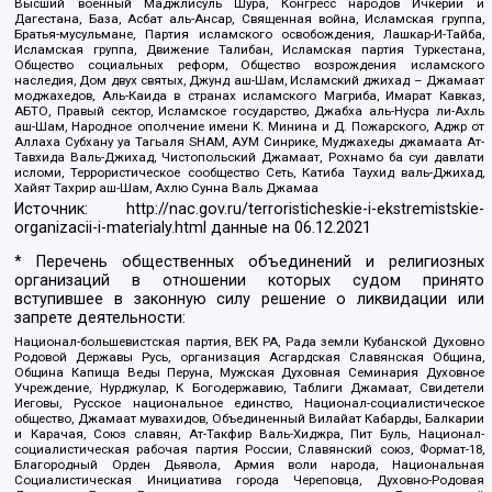
Высший военный Маджлисуль Шура, Конгресс народов Ичкерии и
Дагестана, База, Асбат аль-Ансар, Священная война, Исламская группа,
Братья-мусульмане, Партия исламского освобождения, Лашкар-И-Тайба,
Исламская группа, Движение Талибан, Исламская партия Туркестана,
Общество социальных реформ, Общество возрождения исламского
наследия, Дом двух святых, Джунд аш-Шам, Исламский джихад – Джамаат
моджахедов, Аль-Каида в странах исламского Магриба, Имарат Кавказ,
АБТО, Правый сектор, Исламское государство, Джабха аль-Нусра ли-Ахль
аш-Шам, Народное ополчение имени К. Минина и Д. Пожарского, Аджр от
Аллаха Субхану уа Тагьаля SHAM, АУМ Синрике, Муджахеды джамаата Ат-
Тавхида Валь-Джихад, Чистопольский Джамаат, Рохнамо ба суи давлати
исломи, Террористическое сообщество Сеть, Катиба Таухид валь-Джихад,
Хайят Тахрир аш-Шам, Ахлю Сунна Валь Джамаа
Источник:
http://nac.gov.ru/terroristicheskie-i-ekstremistskie-
organizacii-i-materialy.html
данные на
06.12.2021
* Перечень общественных объединений и религиозных
организаций в отношении которых судом принято
вступившее в законную силу решение о ликвидации или
запрете деятельности:
Национал-большевистская партия, ВЕК РА, Рада земли Кубанской Духовно
Родовой Державы Русь, организация Асгардская Славянская Община,
Община Капища Веды Перуна, Мужская Духовная Семинария Духовное
Учреждение, Нурджулар, К Богодержавию, Таблиги Джамаат, Свидетели
Иеговы, Русское национальное единство, Национал-социалистическое
общество, Джамаат мувахидов, Объединенный Вилайат Кабарды, Балкарии
и Карачая, Союз славян, Ат-Такфир Валь-Хиджра, Пит Буль, Национал-
социалистическая рабочая партия России, Славянский союз, Формат-18,
Благородный Орден Дьявола, Армия воли народа, Национальная
Социалистическая Инициатива города Череповца, Духовно-Родовая