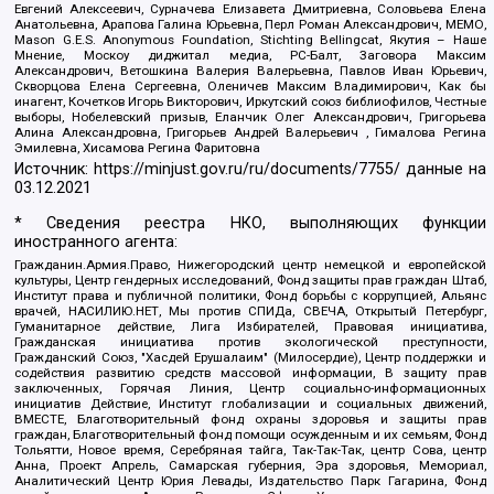
Евгений Алексеевич, Сурначева Елизавета Дмитриевна, Соловьева Елена
Анатольевна, Арапова Галина Юрьевна, Перл Роман Александрович, МЕМО,
Mason G.E.S. Anonymous Foundation, Stichting Bellingcat, Якутия – Наше
Мнение, Москоу диджитал медиа, РС-Балт, Заговора Максим
Александрович, Ветошкина Валерия Валерьевна, Павлов Иван Юрьевич,
Скворцова Елена Сергеевна, Оленичев Максим Владимирович, Как бы
инагент, Кочетков Игорь Викторович, Иркутский союз библиофилов, Честные
выборы, Нобелевский призыв, Еланчик Олег Александрович, Григорьева
Алина Александровна, Григорьев Андрей Валерьевич , Гималова Регина
Эмилевна, Хисамова Регина Фаритовна
Источник:
https://minjust.gov.ru/ru/documents/7755/
данные на
03.12.2021
* Сведения реестра НКО, выполняющих функции
иностранного агента:
Гражданин.Армия.Право, Нижегородский центр немецкой и европейской
культуры, Центр гендерных исследований, Фонд защиты прав граждан Штаб,
Институт права и публичной политики, Фонд борьбы с коррупцией, Альянс
врачей, НАСИЛИЮ.НЕТ, Мы против СПИДа, СВЕЧА, Открытый Петербург,
Гуманитарное действие, Лига Избирателей, Правовая инициатива,
Гражданская инициатива против экологической преступности,
Гражданский Союз, "Хасдей Ерушалаим" (Милосердие), Центр поддержки и
содействия развитию средств массовой информации, В защиту прав
заключенных, Горячая Линия, Центр социально-информационных
инициатив Действие, Институт глобализации и социальных движений,
ВМЕСТЕ, Благотворительный фонд охраны здоровья и защиты прав
граждан, Благотворительный фонд помощи осужденным и их семьям, Фонд
Тольятти, Новое время, Серебряная тайга, Так-Так-Так, центр Сова, центр
Анна, Проект Апрель, Самарская губерния, Эра здоровья, Мемориал,
Аналитический Центр Юрия Левады, Издательство Парк Гагарина, Фонд