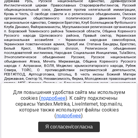
Держава Русь, Русское национальное единство, Древнерусской
Инглистической церкви Православных Староверов-Инглингов, Русский
общенациональный союз, Движение против нелегальной иммиграции,
Кровь и Честь, О свободе совести и о религиозных объединениях, Омская
организация общественного политического движения Русское
национальное единство, Северное Братство, Клуб Болельщиков Футбольного
Клуба Динамо, Файзрахманисты, Мусульманская религиозная организация
п. Боровский Тюменского района Тюменской области, Община Коренного
Русского народа Щелковского района, Правый сектор, Украинская
национальная ассамблея – Украинская народная самооборона,
Украинская повстанческая армия, Тризуб им. Степана Бандеры, Братство,
Белый Крест, Misanthropic division, Религиозное объединение
последователей инглиизма, Народная Социальная Инициатива, TulaSkins,
Этнополитическое объединение Русские, Русское национальное
объединение Атака, Мечеть Мирмамеда, Община Коренного Русского
народа г. Астрахани, ВОЛЯ, Меджлис крымскотатарского народа, Рубеж
Севера, ТОЙС, О противодействии экстремистской деятельности,
РЕВТАТПОД, Артподготовка, Штольц, В честь иконы Божией Матери
Державная, Сектор 16, Независимость, Фирма, Молодежная правозащитная
группа МПГ, Курсом Правды и Единения, Каракольская инициативная
группа, Автоград Крю, Союз Славянских Сил Руси, Алля-Аят,
Для повышения удобства сайта мы используем
Благотворительный пансионат Ак Умут, Русская республика Русь,
Арестантское уголовное единство, Башкорт, Нация и свобода, W.H.С., Фалунь
cookies (
подробнее
). К сайту подключены
Дафа, Иртыш Ultras, Русский Патриотический клуб-Новокузнецк/РПК,
сервисы Yandex.Metrika, LiveInternet, top.mail.ru,
Сибирский державный союз, Фонд борьбы с коррупцией, Фонд защиты прав
граждан, Штабы Навального, Совет граждан СССР Прикубанского округа г.
которые также используют файлы cookies
Краснодара
(
подробнее
).
Источник:
https://minjust.gov.ru/ru/documents/7822/
данные на
08.12.2021
Я согласен/согласна