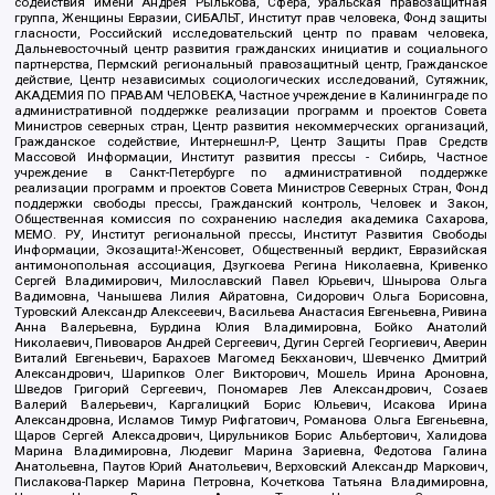
содействия имени Андрея Рылькова, Сфера, Уральская правозащитная
группа, Женщины Евразии, СИБАЛЬТ, Институт прав человека, Фонд защиты
гласности, Российский исследовательский центр по правам человека,
Дальневосточный центр развития гражданских инициатив и социального
партнерства, Пермский региональный правозащитный центр, Гражданское
действие, Центр независимых социологических исследований, Сутяжник,
АКАДЕМИЯ ПО ПРАВАМ ЧЕЛОВЕКА, Частное учреждение в Калининграде по
административной поддержке реализации программ и проектов Совета
Министров северных стран, Центр развития некоммерческих организаций,
Гражданское содействие, Интернешнл-Р, Центр Защиты Прав Средств
Массовой Информации, Институт развития прессы - Сибирь, Частное
учреждение в Санкт-Петербурге по административной поддержке
реализации программ и проектов Совета Министров Северных Стран, Фонд
поддержки свободы прессы, Гражданский контроль, Человек и Закон,
Общественная комиссия по сохранению наследия академика Сахарова,
МЕМО. РУ, Институт региональной прессы, Институт Развития Свободы
Информации, Экозащита!-Женсовет, Общественный вердикт, Евразийская
антимонопольная ассоциация, Дзугкоева Регина Николаевна, Кривенко
Сергей Владимирович, Милославский Павел Юрьевич, Шнырова Ольга
Вадимовна, Чанышева Лилия Айратовна, Сидорович Ольга Борисовна,
Туровский Александр Алексеевич, Васильева Анастасия Евгеньевна, Ривина
Анна Валерьевна, Бурдина Юлия Владимировна, Бойко Анатолий
Николаевич, Пивоваров Андрей Сергеевич, Дугин Сергей Георгиевич, Аверин
Виталий Евгеньевич, Барахоев Магомед Бекханович, Шевченко Дмитрий
Александрович, Шарипков Олег Викторович, Мошель Ирина Ароновна,
Шведов Григорий Сергеевич, Пономарев Лев Александрович, Созаев
Валерий Валерьевич, Каргалицкий Борис Юльевич, Исакова Ирина
Александровна, Исламов Тимур Рифгатович, Романова Ольга Евгеньевна,
Щаров Сергей Алексадрович, Цирульников Борис Альбертович, Халидова
Марина Владимировна, Людевиг Марина Зариевна, Федотова Галина
Анатольевна, Паутов Юрий Анатольевич, Верховский Александр Маркович,
Пислакова-Паркер Марина Петровна, Кочеткова Татьяна Владимировна,