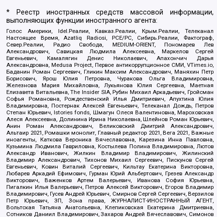
* Реестр иностранных средств массовой информации,
выполняющих функции иностранного агента:
Голос Америки, Idel.Реалии, Кавказ.Реалии, Крым.Реалии, Телеканал
Настоящее Время, Azatliq Radiosi, PCE/PC, Сибирь.Реалии, Фактограф,
Север.Реалии, Радио Свобода, MEDIUM-ORIENT, Пономарев Лев
Александрович, Савицкая Людмила Алексеевна, Маркелов Сергей
Евгеньевич, Камалягин Денис Николаевич, Апахончич Дарья
Александровна, Medusa Project, Первое антикоррупционное СМИ, VTimes.io,
Баданин Роман Сергеевич, Гликин Максим Александрович, Маняхин Петр
Борисович, Ярош Юлия Петровна, Чуракова Ольга Владимировна,
Железнова Мария Михайловна, Лукьянова Юлия Сергеевна, Маетная
Елизавета Витальевна, The Insider SIA, Рубин Михаил Аркадьевич, Гройсман
Софья Романовна, Рождественский Илья Дмитриевич, Апухтина Юлия
Владимировна, Постернак Алексей Евгеньевич, Телеканал Дождь, Петров
Степан Юрьевич, Istories fonds, Шмагун Олеся Валентиновна, Мароховская
Алеся Алексеевна, Долинина Ирина Николаевна, Шлейнов Роман Юрьевич,
Анин Роман Александрович, Великовский Дмитрий Александрович,
Альтаир 2021, Ромашки монолит, Главный редактор 2021, Вега 2021, Важные
иноагенты, Каткова Вероника Вячеславовна, Карезина Инна Павловна,
Кузьмина Людмила Гавриловна, Костылева Полина Владимировна, Лютов
Александр Иванович, Жилкин Владимир Владимирович, Жилинский
Владимир Александрович, Тихонов Михаил Сергеевич, Пискунов Сергей
Евгеньевич, Ковин Виталий Сергеевич, Кильтау Екатерина Викторовна,
Любарев Аркадий Ефимович, Гурман Юрий Альбертович, Грезев Александр
Викторович, Важенков Артем Валерьевич, Иванова София Юрьевна,
Пигалкин Илья Валерьевич, Петров Алексей Викторович, Егоров Владимир
Владимирович, Гусев Андрей Юрьевич, Смирнов Сергей Сергеевич, Верзилов
Петр Юрьевич, ЗП, Зона права, ЖУРНАЛИСТ-ИНОСТРАННЫЙ АГЕНТ,
Вольтская Татьяна Анатольевна, Клепиковская Екатерина Дмитриевна,
Сотников Даниил Владимирович, Захаров Андрей Вячеславович, Симонов