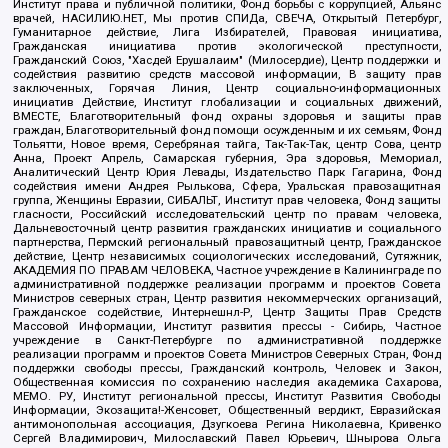
Институт права и публичной политики, Фонд борьбы с коррупцией, Альянс
врачей, НАСИЛИЮ.НЕТ, Мы против СПИДа, СВЕЧА, Открытый Петербург,
Гуманитарное действие, Лига Избирателей, Правовая инициатива,
Гражданская инициатива против экологической преступности,
Гражданский Союз, "Хасдей Ерушалаим" (Милосердие), Центр поддержки и
содействия развитию средств массовой информации, В защиту прав
заключенных, Горячая Линия, Центр социально-информационных
инициатив Действие, Институт глобализации и социальных движений,
ВМЕСТЕ, Благотворительный фонд охраны здоровья и защиты прав
граждан, Благотворительный фонд помощи осужденным и их семьям, Фонд
Тольятти, Новое время, Серебряная тайга, Так-Так-Так, центр Сова, центр
Анна, Проект Апрель, Самарская губерния, Эра здоровья, Мемориал,
Аналитический Центр Юрия Левады, Издательство Парк Гагарина, Фонд
содействия имени Андрея Рылькова, Сфера, Уральская правозащитная
группа, Женщины Евразии, СИБАЛЬТ, Институт прав человека, Фонд защиты
гласности, Российский исследовательский центр по правам человека,
Дальневосточный центр развития гражданских инициатив и социального
партнерства, Пермский региональный правозащитный центр, Гражданское
действие, Центр независимых социологических исследований, Сутяжник,
АКАДЕМИЯ ПО ПРАВАМ ЧЕЛОВЕКА, Частное учреждение в Калининграде по
административной поддержке реализации программ и проектов Совета
Министров северных стран, Центр развития некоммерческих организаций,
Гражданское содействие, Интернешнл-Р, Центр Защиты Прав Средств
Массовой Информации, Институт развития прессы - Сибирь, Частное
учреждение в Санкт-Петербурге по административной поддержке
реализации программ и проектов Совета Министров Северных Стран, Фонд
поддержки свободы прессы, Гражданский контроль, Человек и Закон,
Общественная комиссия по сохранению наследия академика Сахарова,
МЕМО. РУ, Институт региональной прессы, Институт Развития Свободы
Информации, Экозащита!-Женсовет, Общественный вердикт, Евразийская
антимонопольная ассоциация, Дзугкоева Регина Николаевна, Кривенко
Сергей Владимирович, Милославский Павел Юрьевич, Шнырова Ольга