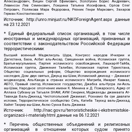
Александрович, Вицин Сергей Ефимович, Золотухин Борис Андреевич,
Левинсон Лев Семенович, Локшина Татьяна Иосифовна, Орлов Олег
Петрович, Полякова Мара Федоровна, Резник Генри Маркович, Захаров
Герман Константинович
Источник:
http://unro.minjust.ru/NKOForeignAgent.aspx
данные
на
23.12.2021
* Единый федеральный список организаций, в том числе
иностранных и международных организаций, признанных в
соответствии с законодательством Российской Федерации
террористическими:
Высший военный Маджлисуль Шура, Конгресс народов Ичкерии и
Дагестана, База, Асбат аль-Ансар, Священная война, Исламская группа,
Братья-мусульмане, Партия исламского освобождения, Лашкар-И-Тайба,
Исламская группа, Движение Талибан, Исламская партия Туркестана,
Общество социальных реформ, Общество возрождения исламского
наследия, Дом двух святых, Джунд аш-Шам, Исламский джихад – Джамаат
моджахедов, Аль-Каида в странах исламского Магриба, Имарат Кавказ,
АБТО, Правый сектор, Исламское государство, Джабха аль-Нусра ли-Ахль
аш-Шам, Народное ополчение имени К. Минина и Д. Пожарского, Аджр от
Аллаха Субхану уа Тагьаля SHAM, АУМ Синрике, Муджахеды джамаата Ат-
Тавхида Валь-Джихад, Чистопольский Джамаат, Рохнамо ба суи давлати
исломи, Террористическое сообщество Сеть, Катиба Таухид валь-Джихад,
Хайят Тахрир аш-Шам, Ахлю Сунна Валь Джамаа
Источник:
http://nac.gov.ru/terroristicheskie-i-ekstremistskie-
organizacii-i-materialy.html
данные на
06.12.2021
* Перечень общественных объединений и религиозных
организаций в отношении которых судом принято