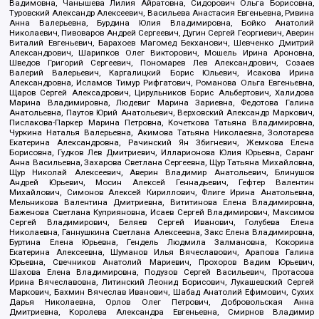
Вадимовна, Чанышева Лилия Айратовна, Сидорович Ольга Борисовна,
Туровский Александр Алексеевич, Васильева Анастасия Евгеньевна, Ривина
Анна Валерьевна, Бурдина Юлия Владимировна, Бойко Анатолий
Николаевич, Пивоваров Андрей Сергеевич, Дугин Сергей Георгиевич, Аверин
Виталий Евгеньевич, Барахоев Магомед Бекханович, Шевченко Дмитрий
Александрович, Шарипков Олег Викторович, Мошель Ирина Ароновна,
Шведов Григорий Сергеевич, Пономарев Лев Александрович, Созаев
Валерий Валерьевич, Каргалицкий Борис Юльевич, Исакова Ирина
Александровна, Исламов Тимур Рифгатович, Романова Ольга Евгеньевна,
Щаров Сергей Алексадрович, Цирульников Борис Альбертович, Халидова
Марина Владимировна, Людевиг Марина Зариевна, Федотова Галина
Анатольевна, Паутов Юрий Анатольевич, Верховский Александр Маркович,
Пислакова-Паркер Марина Петровна, Кочеткова Татьяна Владимировна,
Чуркина Наталья Валерьевна, Акимова Татьяна Николаевна, Золотарева
Екатерина Александровна, Рачинский Ян Збигневич, Жемкова Елена
Борисовна, Гудков Лев Дмитриевич, Илларионова Юлия Юрьевна, Саранг
Анна Васильевна, Захарова Светлана Сергеевна, Щур Татьяна Михайловна,
Щур Николай Алексеевич, Аверин Владимир Анатольевич, Блинушов
Андрей Юрьевич, Мосин Алексей Геннадьевич, Гефтер Валентин
Михайлович, Симонов Алексей Кириллович, Флиге Ирина Анатольевна,
Мельникова Валентина Дмитриевна, Вититинова Елена Владимировна,
Баженова Светлана Куприяновна, Исаев Сергей Владимирович, Максимов
Сергей Владимирович, Беляев Сергей Иванович, Голубева Елена
Николаевна, Ганнушкина Светлана Алексеевна, Закс Елена Владимировна,
Буртина Елена Юрьевна, Гендель Людмила Залмановна, Кокорина
Екатерина Алексеевна, Шуманов Илья Вячеславович, Арапова Галина
Юрьевна, Свечников Анатолий Мариевич, Прохоров Вадим Юрьевич,
Шахова Елена Владимировна, Подузов Сергей Васильевич, Протасова
Ирина Вячеславовна, Литинский Леонид Борисович, Лукашевский Сергей
Маркович, Бахмин Вячеслав Иванович, Шабад Анатолий Ефимович, Сухих
Дарья Николаевна, Орлов Олег Петрович, Добровольская Анна
Дмитриевна, Королева Александра Евгеньевна, Смирнов Владимир