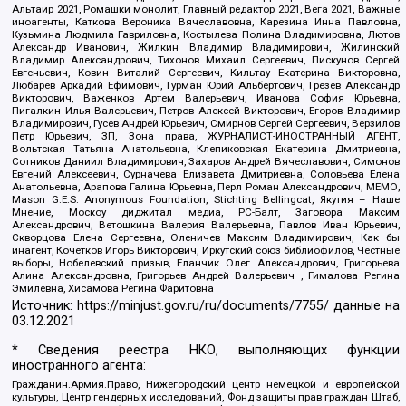
Альтаир 2021, Ромашки монолит, Главный редактор 2021, Вега 2021, Важные
иноагенты, Каткова Вероника Вячеславовна, Карезина Инна Павловна,
Кузьмина Людмила Гавриловна, Костылева Полина Владимировна, Лютов
Александр Иванович, Жилкин Владимир Владимирович, Жилинский
Владимир Александрович, Тихонов Михаил Сергеевич, Пискунов Сергей
Евгеньевич, Ковин Виталий Сергеевич, Кильтау Екатерина Викторовна,
Любарев Аркадий Ефимович, Гурман Юрий Альбертович, Грезев Александр
Викторович, Важенков Артем Валерьевич, Иванова София Юрьевна,
Пигалкин Илья Валерьевич, Петров Алексей Викторович, Егоров Владимир
Владимирович, Гусев Андрей Юрьевич, Смирнов Сергей Сергеевич, Верзилов
Петр Юрьевич, ЗП, Зона права, ЖУРНАЛИСТ-ИНОСТРАННЫЙ АГЕНТ,
Вольтская Татьяна Анатольевна, Клепиковская Екатерина Дмитриевна,
Сотников Даниил Владимирович, Захаров Андрей Вячеславович, Симонов
Евгений Алексеевич, Сурначева Елизавета Дмитриевна, Соловьева Елена
Анатольевна, Арапова Галина Юрьевна, Перл Роман Александрович, МЕМО,
Mason G.E.S. Anonymous Foundation, Stichting Bellingcat, Якутия – Наше
Мнение, Москоу диджитал медиа, РС-Балт, Заговора Максим
Александрович, Ветошкина Валерия Валерьевна, Павлов Иван Юрьевич,
Скворцова Елена Сергеевна, Оленичев Максим Владимирович, Как бы
инагент, Кочетков Игорь Викторович, Иркутский союз библиофилов, Честные
выборы, Нобелевский призыв, Еланчик Олег Александрович, Григорьева
Алина Александровна, Григорьев Андрей Валерьевич , Гималова Регина
Эмилевна, Хисамова Регина Фаритовна
Источник:
https://minjust.gov.ru/ru/documents/7755/
данные на
03.12.2021
* Сведения реестра НКО, выполняющих функции
иностранного агента:
Гражданин.Армия.Право, Нижегородский центр немецкой и европейской
культуры, Центр гендерных исследований, Фонд защиты прав граждан Штаб,