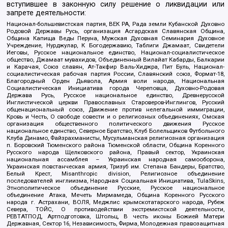
вступившее в законную силу решение о ликвидации или
запрете деятельности:
Национал-большевистская партия, ВЕК РА, Рада земли Кубанской Духовно
Родовой Державы Русь, организация Асгардская Славянская Община,
Община Капища Веды Перуна, Мужская Духовная Семинария Духовное
Учреждение, Нурджулар, К Богодержавию, Таблиги Джамаат, Свидетели
Иеговы, Русское национальное единство, Национал-социалистическое
общество, Джамаат мувахидов, Объединенный Вилайат Кабарды, Балкарии
и Карачая, Союз славян, Ат-Такфир Валь-Хиджра, Пит Буль, Национал-
социалистическая рабочая партия России, Славянский союз, Формат-18,
Благородный Орден Дьявола, Армия воли народа, Национальная
Социалистическая Инициатива города Череповца, Духовно-Родовая
Держава Русь, Русское национальное единство, Древнерусской
Инглистической церкви Православных Староверов-Инглингов, Русский
общенациональный союз, Движение против нелегальной иммиграции,
Кровь и Честь, О свободе совести и о религиозных объединениях, Омская
организация общественного политического движения Русское
национальное единство, Северное Братство, Клуб Болельщиков Футбольного
Клуба Динамо, Файзрахманисты, Мусульманская религиозная организация
п. Боровский Тюменского района Тюменской области, Община Коренного
Русского народа Щелковского района, Правый сектор, Украинская
национальная ассамблея – Украинская народная самооборона,
Украинская повстанческая армия, Тризуб им. Степана Бандеры, Братство,
Белый Крест, Misanthropic division, Религиозное объединение
последователей инглиизма, Народная Социальная Инициатива, TulaSkins,
Этнополитическое объединение Русские, Русское национальное
объединение Атака, Мечеть Мирмамеда, Община Коренного Русского
народа г. Астрахани, ВОЛЯ, Меджлис крымскотатарского народа, Рубеж
Севера, ТОЙС, О противодействии экстремистской деятельности,
РЕВТАТПОД, Артподготовка, Штольц, В честь иконы Божией Матери
Державная, Сектор 16, Независимость, Фирма, Молодежная правозащитная