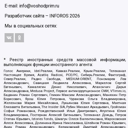
E-mail: info@voshodprim.ru
Разработчик сайта –
INFOROS
2026
Мы в социальных сетях:
* Реестр иностранных средств массовой информации,
выполняющих функции иностранного агента:
Голос Америки, Idel.Реалии, Кавказ.Реалии, Крым.Реалии, Телеканал
Настоящее Время, Azatliq Radiosi, PCE/PC, Сибирь.Реалии, Фактограф,
Север.Реалии, Радио Свобода, MEDIUM-ORIENT, Пономарев Лев
Александрович, Савицкая Людмила Алексеевна, Маркелов Сергей
Евгеньевич, Камалягин Денис Николаевич, Апахончич Дарья
Александровна, Medusa Project, Первое антикоррупционное СМИ, VTimes.io,
Баданин Роман Сергеевич, Гликин Максим Александрович, Маняхин Петр
Борисович, Ярош Юлия Петровна, Чуракова Ольга Владимировна,
Железнова Мария Михайловна, Лукьянова Юлия Сергеевна, Маетная
Елизавета Витальевна, The Insider SIA, Рубин Михаил Аркадьевич, Гройсман
Софья Романовна, Рождественский Илья Дмитриевич, Апухтина Юлия
Владимировна, Постернак Алексей Евгеньевич, Телеканал Дождь, Петров
Степан Юрьевич, Istories fonds, Шмагун Олеся Валентиновна, Мароховская
Алеся Алексеевна, Долинина Ирина Николаевна, Шлейнов Роман Юрьевич,
Анин Роман Александрович, Великовский Дмитрий Александрович,