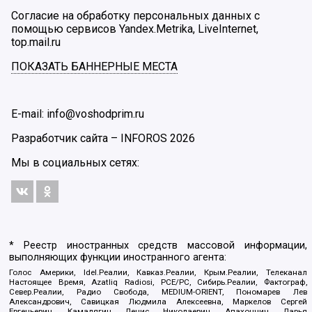
Согласие на обработку персональных данных с
помощью сервисов Yandex.Metrika, LiveInternet,
top.mail.ru
ПОКАЗАТЬ БАННЕРНЫЕ МЕСТА
E-mail: info@voshodprim.ru
Разработчик сайта –
INFOROS
2026
Мы в социальных сетях:
* Реестр иностранных средств массовой информации,
выполняющих функции иностранного агента:
Голос Америки, Idel.Реалии, Кавказ.Реалии, Крым.Реалии, Телеканал
Настоящее Время, Azatliq Radiosi, PCE/PC, Сибирь.Реалии, Фактограф,
Север.Реалии, Радио Свобода, MEDIUM-ORIENT, Пономарев Лев
Александрович, Савицкая Людмила Алексеевна, Маркелов Сергей
Евгеньевич, Камалягин Денис Николаевич, Апахончич Дарья