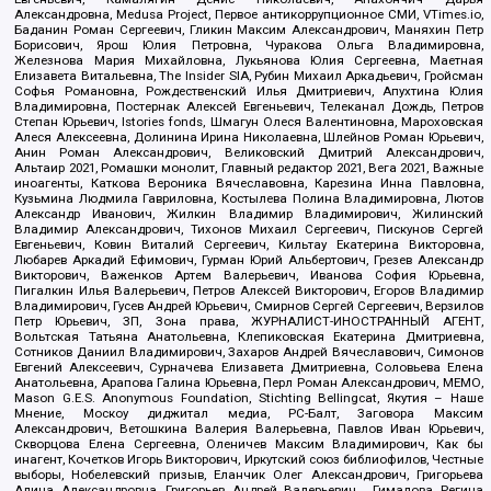
Александровна, Medusa Project, Первое антикоррупционное СМИ, VTimes.io,
Баданин Роман Сергеевич, Гликин Максим Александрович, Маняхин Петр
Борисович, Ярош Юлия Петровна, Чуракова Ольга Владимировна,
Железнова Мария Михайловна, Лукьянова Юлия Сергеевна, Маетная
Елизавета Витальевна, The Insider SIA, Рубин Михаил Аркадьевич, Гройсман
Софья Романовна, Рождественский Илья Дмитриевич, Апухтина Юлия
Владимировна, Постернак Алексей Евгеньевич, Телеканал Дождь, Петров
Степан Юрьевич, Istories fonds, Шмагун Олеся Валентиновна, Мароховская
Алеся Алексеевна, Долинина Ирина Николаевна, Шлейнов Роман Юрьевич,
Анин Роман Александрович, Великовский Дмитрий Александрович,
Альтаир 2021, Ромашки монолит, Главный редактор 2021, Вега 2021, Важные
иноагенты, Каткова Вероника Вячеславовна, Карезина Инна Павловна,
Кузьмина Людмила Гавриловна, Костылева Полина Владимировна, Лютов
Александр Иванович, Жилкин Владимир Владимирович, Жилинский
Владимир Александрович, Тихонов Михаил Сергеевич, Пискунов Сергей
Евгеньевич, Ковин Виталий Сергеевич, Кильтау Екатерина Викторовна,
Любарев Аркадий Ефимович, Гурман Юрий Альбертович, Грезев Александр
Викторович, Важенков Артем Валерьевич, Иванова София Юрьевна,
Пигалкин Илья Валерьевич, Петров Алексей Викторович, Егоров Владимир
Владимирович, Гусев Андрей Юрьевич, Смирнов Сергей Сергеевич, Верзилов
Петр Юрьевич, ЗП, Зона права, ЖУРНАЛИСТ-ИНОСТРАННЫЙ АГЕНТ,
Вольтская Татьяна Анатольевна, Клепиковская Екатерина Дмитриевна,
Сотников Даниил Владимирович, Захаров Андрей Вячеславович, Симонов
Евгений Алексеевич, Сурначева Елизавета Дмитриевна, Соловьева Елена
Анатольевна, Арапова Галина Юрьевна, Перл Роман Александрович, МЕМО,
Mason G.E.S. Anonymous Foundation, Stichting Bellingcat, Якутия – Наше
Мнение, Москоу диджитал медиа, РС-Балт, Заговора Максим
Александрович, Ветошкина Валерия Валерьевна, Павлов Иван Юрьевич,
Скворцова Елена Сергеевна, Оленичев Максим Владимирович, Как бы
инагент, Кочетков Игорь Викторович, Иркутский союз библиофилов, Честные
выборы, Нобелевский призыв, Еланчик Олег Александрович, Григорьева
Алина Александровна, Григорьев Андрей Валерьевич , Гималова Регина