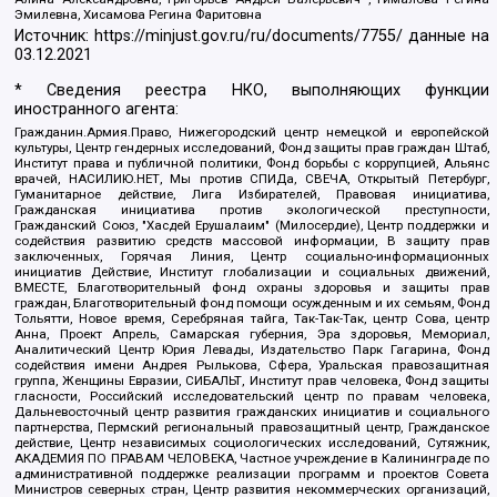
Эмилевна, Хисамова Регина Фаритовна
Источник:
https://minjust.gov.ru/ru/documents/7755/
данные на
03.12.2021
* Сведения реестра НКО, выполняющих функции
иностранного агента:
Гражданин.Армия.Право, Нижегородский центр немецкой и европейской
культуры, Центр гендерных исследований, Фонд защиты прав граждан Штаб,
Институт права и публичной политики, Фонд борьбы с коррупцией, Альянс
врачей, НАСИЛИЮ.НЕТ, Мы против СПИДа, СВЕЧА, Открытый Петербург,
Гуманитарное действие, Лига Избирателей, Правовая инициатива,
Гражданская инициатива против экологической преступности,
Гражданский Союз, "Хасдей Ерушалаим" (Милосердие), Центр поддержки и
содействия развитию средств массовой информации, В защиту прав
заключенных, Горячая Линия, Центр социально-информационных
инициатив Действие, Институт глобализации и социальных движений,
ВМЕСТЕ, Благотворительный фонд охраны здоровья и защиты прав
граждан, Благотворительный фонд помощи осужденным и их семьям, Фонд
Тольятти, Новое время, Серебряная тайга, Так-Так-Так, центр Сова, центр
Анна, Проект Апрель, Самарская губерния, Эра здоровья, Мемориал,
Аналитический Центр Юрия Левады, Издательство Парк Гагарина, Фонд
содействия имени Андрея Рылькова, Сфера, Уральская правозащитная
группа, Женщины Евразии, СИБАЛЬТ, Институт прав человека, Фонд защиты
гласности, Российский исследовательский центр по правам человека,
Дальневосточный центр развития гражданских инициатив и социального
партнерства, Пермский региональный правозащитный центр, Гражданское
действие, Центр независимых социологических исследований, Сутяжник,
АКАДЕМИЯ ПО ПРАВАМ ЧЕЛОВЕКА, Частное учреждение в Калининграде по
административной поддержке реализации программ и проектов Совета
Министров северных стран, Центр развития некоммерческих организаций,