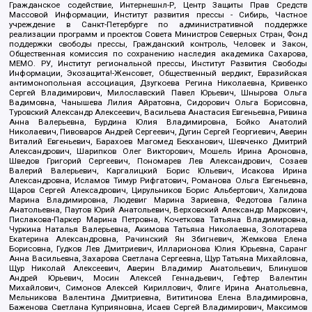
Гражданское содействие, Интернешнл-Р, Центр Защиты Прав Средств
Массовой Информации, Институт развития прессы - Сибирь, Частное
учреждение в Санкт-Петербурге по административной поддержке
реализации программ и проектов Совета Министров Северных Стран, Фонд
поддержки свободы прессы, Гражданский контроль, Человек и Закон,
Общественная комиссия по сохранению наследия академика Сахарова,
МЕМО. РУ, Институт региональной прессы, Институт Развития Свободы
Информации, Экозащита!-Женсовет, Общественный вердикт, Евразийская
антимонопольная ассоциация, Дзугкоева Регина Николаевна, Кривенко
Сергей Владимирович, Милославский Павел Юрьевич, Шнырова Ольга
Вадимовна, Чанышева Лилия Айратовна, Сидорович Ольга Борисовна,
Туровский Александр Алексеевич, Васильева Анастасия Евгеньевна, Ривина
Анна Валерьевна, Бурдина Юлия Владимировна, Бойко Анатолий
Николаевич, Пивоваров Андрей Сергеевич, Дугин Сергей Георгиевич, Аверин
Виталий Евгеньевич, Барахоев Магомед Бекханович, Шевченко Дмитрий
Александрович, Шарипков Олег Викторович, Мошель Ирина Ароновна,
Шведов Григорий Сергеевич, Пономарев Лев Александрович, Созаев
Валерий Валерьевич, Каргалицкий Борис Юльевич, Исакова Ирина
Александровна, Исламов Тимур Рифгатович, Романова Ольга Евгеньевна,
Щаров Сергей Алексадрович, Цирульников Борис Альбертович, Халидова
Марина Владимировна, Людевиг Марина Зариевна, Федотова Галина
Анатольевна, Паутов Юрий Анатольевич, Верховский Александр Маркович,
Пислакова-Паркер Марина Петровна, Кочеткова Татьяна Владимировна,
Чуркина Наталья Валерьевна, Акимова Татьяна Николаевна, Золотарева
Екатерина Александровна, Рачинский Ян Збигневич, Жемкова Елена
Борисовна, Гудков Лев Дмитриевич, Илларионова Юлия Юрьевна, Саранг
Анна Васильевна, Захарова Светлана Сергеевна, Щур Татьяна Михайловна,
Щур Николай Алексеевич, Аверин Владимир Анатольевич, Блинушов
Андрей Юрьевич, Мосин Алексей Геннадьевич, Гефтер Валентин
Михайлович, Симонов Алексей Кириллович, Флиге Ирина Анатольевна,
Мельникова Валентина Дмитриевна, Вититинова Елена Владимировна,
Баженова Светлана Куприяновна, Исаев Сергей Владимирович, Максимов