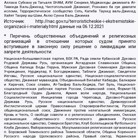
Аллаха Субхану уа Тагьаля SHAM, АУМ Синрике, Муджахеды джамаата Ат-
Тавхида Валь-Джихад, Чистопольский Джамаат, Рохнамо ба суи давлати
исломи, Террористическое сообщество Сеть, Катиба Таухид валь-Джихад,
Хайят Тахрир аш-Шам, Ахлю Сунна Валь Джамаа
Источник:
http://nac.gov.ru/terroristicheskie-i-ekstremistskie-
organizacii-i-materialy.html
данные на
06.12.2021
* Перечень общественных объединений и религиозных
организаций в отношении которых судом принято
вступившее в законную силу решение о ликвидации или
запрете деятельности:
Национал-большевистская партия, ВЕК РА, Рада земли Кубанской Духовно
Родовой Державы Русь, организация Асгардская Славянская Община,
Община Капища Веды Перуна, Мужская Духовная Семинария Духовное
Учреждение, Нурджулар, К Богодержавию, Таблиги Джамаат, Свидетели
Иеговы, Русское национальное единство, Национал-социалистическое
общество, Джамаат мувахидов, Объединенный Вилайат Кабарды, Балкарии
и Карачая, Союз славян, Ат-Такфир Валь-Хиджра, Пит Буль, Национал-
социалистическая рабочая партия России, Славянский союз, Формат-18,
Благородный Орден Дьявола, Армия воли народа, Национальная
Социалистическая Инициатива города Череповца, Духовно-Родовая
Держава Русь, Русское национальное единство, Древнерусской
Инглистической церкви Православных Староверов-Инглингов, Русский
общенациональный союз, Движение против нелегальной иммиграции,
Кровь и Честь, О свободе совести и о религиозных объединениях, Омская
организация общественного политического движения Русское
национальное единство, Северное Братство, Клуб Болельщиков Футбольного
Клуба Динамо, Файзрахманисты, Мусульманская религиозная организация
п. Боровский Тюменского района Тюменской области, Община Коренного
Русского народа Щелковского района, Правый сектор, Украинская