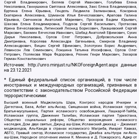
Сергей Владимирович, Беляев Сергей Иванович, Голубева Елена
Николаевна, Ганнушкина Светлана Алексеевна, Закс Елена Владимировна,
Буртина Елена Юрьевна, Гендель Людмила Залмановна, Кокорина
Екатерина Алексеевна, Шуманов Илья Вячеславович, Арапова Галина
Юрьевна, Свечников Анатолий Мариевич, Прохоров Вадим Юрьевич,
Шахова Елена Владимировна, Подузов Сергей Васильевич, Протасова
Ирина Вячеславовна, Литинский Леонид Борисович, Лукашевский Сергей
Маркович, Бахмин Вячеслав Иванович, Шабад Анатолий Ефимович, Сухих
Дарья Николаевна, Орлов Олег Петрович, Добровольская Анна
Дмитриевна, Королева Александра Евгеньевна, Смирнов Владимир
Александрович, Вицин Сергей Ефимович, Золотухин Борис Андреевич,
Левинсон Лев Семенович, Локшина Татьяна Иосифовна, Орлов Олег
Петрович, Полякова Мара Федоровна, Резник Генри Маркович, Захаров
Герман Константинович
Источник:
http://unro.minjust.ru/NKOForeignAgent.aspx
данные
на
23.12.2021
* Единый федеральный список организаций, в том числе
иностранных и международных организаций, признанных в
соответствии с законодательством Российской Федерации
террористическими:
Высший военный Маджлисуль Шура, Конгресс народов Ичкерии и
Дагестана, База, Асбат аль-Ансар, Священная война, Исламская группа,
Братья-мусульмане, Партия исламского освобождения, Лашкар-И-Тайба,
Исламская группа, Движение Талибан, Исламская партия Туркестана,
Общество социальных реформ, Общество возрождения исламского
наследия, Дом двух святых, Джунд аш-Шам, Исламский джихад – Джамаат
моджахедов, Аль-Каида в странах исламского Магриба, Имарат Кавказ,
АБТО, Правый сектор, Исламское государство, Джабха аль-Нусра ли-Ахль
аш-Шам, Народное ополчение имени К. Минина и Д. Пожарского, Аджр от