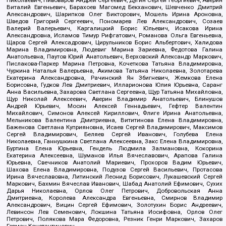
Николаевич, Пивоваров Андрей Сергеевич, Дугин Сергей Георгиевич, Аверин
Виталий Евгеньевич, Барахоев Магомед Бекханович, Шевченко Дмитрий
Александрович, Шарипков Олег Викторович, Мошель Ирина Ароновна,
Шведов Григорий Сергеевич, Пономарев Лев Александрович, Созаев
Валерий Валерьевич, Каргалицкий Борис Юльевич, Исакова Ирина
Александровна, Исламов Тимур Рифгатович, Романова Ольга Евгеньевна,
Щаров Сергей Алексадрович, Цирульников Борис Альбертович, Халидова
Марина Владимировна, Людевиг Марина Зариевна, Федотова Галина
Анатольевна, Паутов Юрий Анатольевич, Верховский Александр Маркович,
Пислакова-Паркер Марина Петровна, Кочеткова Татьяна Владимировна,
Чуркина Наталья Валерьевна, Акимова Татьяна Николаевна, Золотарева
Екатерина Александровна, Рачинский Ян Збигневич, Жемкова Елена
Борисовна, Гудков Лев Дмитриевич, Илларионова Юлия Юрьевна, Саранг
Анна Васильевна, Захарова Светлана Сергеевна, Щур Татьяна Михайловна,
Щур Николай Алексеевич, Аверин Владимир Анатольевич, Блинушов
Андрей Юрьевич, Мосин Алексей Геннадьевич, Гефтер Валентин
Михайлович, Симонов Алексей Кириллович, Флиге Ирина Анатольевна,
Мельникова Валентина Дмитриевна, Вититинова Елена Владимировна,
Баженова Светлана Куприяновна, Исаев Сергей Владимирович, Максимов
Сергей Владимирович, Беляев Сергей Иванович, Голубева Елена
Николаевна, Ганнушкина Светлана Алексеевна, Закс Елена Владимировна,
Буртина Елена Юрьевна, Гендель Людмила Залмановна, Кокорина
Екатерина Алексеевна, Шуманов Илья Вячеславович, Арапова Галина
Юрьевна, Свечников Анатолий Мариевич, Прохоров Вадим Юрьевич,
Шахова Елена Владимировна, Подузов Сергей Васильевич, Протасова
Ирина Вячеславовна, Литинский Леонид Борисович, Лукашевский Сергей
Маркович, Бахмин Вячеслав Иванович, Шабад Анатолий Ефимович, Сухих
Дарья Николаевна, Орлов Олег Петрович, Добровольская Анна
Дмитриевна, Королева Александра Евгеньевна, Смирнов Владимир
Александрович, Вицин Сергей Ефимович, Золотухин Борис Андреевич,
Левинсон Лев Семенович, Локшина Татьяна Иосифовна, Орлов Олег
Петрович, Полякова Мара Федоровна, Резник Генри Маркович, Захаров