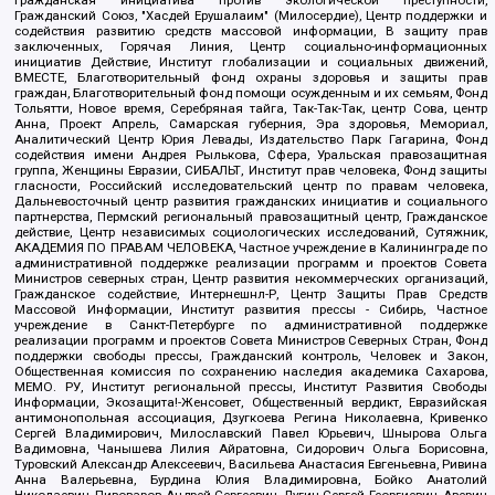
Гражданская инициатива против экологической преступности,
Гражданский Союз, "Хасдей Ерушалаим" (Милосердие), Центр поддержки и
содействия развитию средств массовой информации, В защиту прав
заключенных, Горячая Линия, Центр социально-информационных
инициатив Действие, Институт глобализации и социальных движений,
ВМЕСТЕ, Благотворительный фонд охраны здоровья и защиты прав
граждан, Благотворительный фонд помощи осужденным и их семьям, Фонд
Тольятти, Новое время, Серебряная тайга, Так-Так-Так, центр Сова, центр
Анна, Проект Апрель, Самарская губерния, Эра здоровья, Мемориал,
Аналитический Центр Юрия Левады, Издательство Парк Гагарина, Фонд
содействия имени Андрея Рылькова, Сфера, Уральская правозащитная
группа, Женщины Евразии, СИБАЛЬТ, Институт прав человека, Фонд защиты
гласности, Российский исследовательский центр по правам человека,
Дальневосточный центр развития гражданских инициатив и социального
партнерства, Пермский региональный правозащитный центр, Гражданское
действие, Центр независимых социологических исследований, Сутяжник,
АКАДЕМИЯ ПО ПРАВАМ ЧЕЛОВЕКА, Частное учреждение в Калининграде по
административной поддержке реализации программ и проектов Совета
Министров северных стран, Центр развития некоммерческих организаций,
Гражданское содействие, Интернешнл-Р, Центр Защиты Прав Средств
Массовой Информации, Институт развития прессы - Сибирь, Частное
учреждение в Санкт-Петербурге по административной поддержке
реализации программ и проектов Совета Министров Северных Стран, Фонд
поддержки свободы прессы, Гражданский контроль, Человек и Закон,
Общественная комиссия по сохранению наследия академика Сахарова,
МЕМО. РУ, Институт региональной прессы, Институт Развития Свободы
Информации, Экозащита!-Женсовет, Общественный вердикт, Евразийская
антимонопольная ассоциация, Дзугкоева Регина Николаевна, Кривенко
Сергей Владимирович, Милославский Павел Юрьевич, Шнырова Ольга
Вадимовна, Чанышева Лилия Айратовна, Сидорович Ольга Борисовна,
Туровский Александр Алексеевич, Васильева Анастасия Евгеньевна, Ривина
Анна Валерьевна, Бурдина Юлия Владимировна, Бойко Анатолий