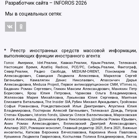
Разработчик сайта –
INFOROS
2026
Мы в социальных сетях:
* Реестр иностранных средств массовой информации,
выполняющих функции иностранного агента:
Голос Америки, Idel.Реалии, Кавказ.Реалии, Крым.Реалии, Телеканал
Настоящее Время, Azatliq Radiosi, PCE/PC, Сибирь.Реалии, Фактограф,
Север.Реалии, Радио Свобода, MEDIUM-ORIENT, Пономарев Лев
Александрович, Савицкая Людмила Алексеевна, Маркелов Сергей
Евгеньевич, Камалягин Денис Николаевич, Апахончич Дарья
Александровна, Medusa Project, Первое антикоррупционное СМИ, VTimes.io,
Баданин Роман Сергеевич, Гликин Максим Александрович, Маняхин Петр
Борисович, Ярош Юлия Петровна, Чуракова Ольга Владимировна,
Железнова Мария Михайловна, Лукьянова Юлия Сергеевна, Маетная
Елизавета Витальевна, The Insider SIA, Рубин Михаил Аркадьевич, Гройсман
Софья Романовна, Рождественский Илья Дмитриевич, Апухтина Юлия
Владимировна, Постернак Алексей Евгеньевич, Телеканал Дождь, Петров
Степан Юрьевич, Istories fonds, Шмагун Олеся Валентиновна, Мароховская
Алеся Алексеевна, Долинина Ирина Николаевна, Шлейнов Роман Юрьевич,
Анин Роман Александрович, Великовский Дмитрий Александрович,
Альтаир 2021, Ромашки монолит, Главный редактор 2021, Вега 2021, Важные
иноагенты, Каткова Вероника Вячеславовна, Карезина Инна Павловна,
Кузьмина Людмила Гавриловна, Костылева Полина Владимировна, Лютов