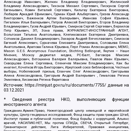
Александр Иванович, Жилкин Владимир Владимирович, Жилинский
Владимир Александрович, Тихонов Михаил Сергеевич, Пискунов Сергей
Евгеньевич, Ковин Виталий Сергеевич, Кильтау Екатерина Викторовна,
Любарев Аркадий Ефимович, Гурман Юрий Альбертович, Грезев Александр
Викторович, Важенков Артем Валерьевич, Иванова София Юрьевна,
Пигалкин Илья Валерьевич, Петров Алексей Викторович, Егоров Владимир
Владимирович, Гусев Андрей Юрьевич, Смирнов Сергей Сергеевич, Верзилов
Петр Юрьевич, ЗП, Зона права, ЖУРНАЛИСТ-ИНОСТРАННЫЙ АГЕНТ,
Вольтская Татьяна Анатольевна, Клепиковская Екатерина Дмитриевна,
Сотников Даниил Владимирович, Захаров Андрей Вячеславович, Симонов
Евгений Алексеевич, Сурначева Елизавета Дмитриевна, Соловьева Елена
Анатольевна, Арапова Галина Юрьевна, Перл Роман Александрович, МЕМО,
Mason G.E.S. Anonymous Foundation, Stichting Bellingcat, Якутия – Наше
Мнение, Москоу диджитал медиа, РС-Балт, Заговора Максим
Александрович, Ветошкина Валерия Валерьевна, Павлов Иван Юрьевич,
Скворцова Елена Сергеевна, Оленичев Максим Владимирович, Как бы
инагент, Кочетков Игорь Викторович, Иркутский союз библиофилов, Честные
выборы, Нобелевский призыв, Еланчик Олег Александрович, Григорьева
Алина Александровна, Григорьев Андрей Валерьевич , Гималова Регина
Эмилевна, Хисамова Регина Фаритовна
Источник:
https://minjust.gov.ru/ru/documents/7755/
данные на
03.12.2021
* Сведения реестра НКО, выполняющих функции
иностранного агента:
Гражданин.Армия.Право, Нижегородский центр немецкой и европейской
культуры, Центр гендерных исследований, Фонд защиты прав граждан Штаб,
Институт права и публичной политики, Фонд борьбы с коррупцией, Альянс
врачей, НАСИЛИЮ.НЕТ, Мы против СПИДа, СВЕЧА, Открытый Петербург,
Гуманитарное действие, Лига Избирателей, Правовая инициатива,