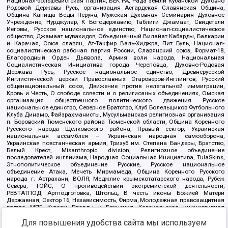
Национал-большевистская партия, ВЕК РА, Рада земли Кубанской Духовно
Родовой Державы Русь, организация Асгардская Славянская Община,
Община Капища Веды Перуна, Мужская Духовная Семинария Духовное
Учреждение, Нурджулар, К Богодержавию, Таблиги Джамаат, Свидетели
Иеговы, Русское национальное единство, Национал-социалистическое
общество, Джамаат мувахидов, Объединенный Вилайат Кабарды, Балкарии
и Карачая, Союз славян, Ат-Такфир Валь-Хиджра, Пит Буль, Национал-
социалистическая рабочая партия России, Славянский союз, Формат-18,
Благородный Орден Дьявола, Армия воли народа, Национальная
Социалистическая Инициатива города Череповца, Духовно-Родовая
Держава Русь, Русское национальное единство, Древнерусской
Инглистической церкви Православных Староверов-Инглингов, Русский
общенациональный союз, Движение против нелегальной иммиграции,
Кровь и Честь, О свободе совести и о религиозных объединениях, Омская
организация общественного политического движения Русское
национальное единство, Северное Братство, Клуб Болельщиков Футбольного
Клуба Динамо, Файзрахманисты, Мусульманская религиозная организация
п. Боровский Тюменского района Тюменской области, Община Коренного
Русского народа Щелковского района, Правый сектор, Украинская
национальная ассамблея – Украинская народная самооборона,
Украинская повстанческая армия, Тризуб им. Степана Бандеры, Братство,
Белый Крест, Misanthropic division, Религиозное объединение
последователей инглиизма, Народная Социальная Инициатива, TulaSkins,
Этнополитическое объединение Русские, Русское национальное
объединение Атака, Мечеть Мирмамеда, Община Коренного Русского
народа г. Астрахани, ВОЛЯ, Меджлис крымскотатарского народа, Рубеж
Севера, ТОЙС, О противодействии экстремистской деятельности,
РЕВТАТПОД, Артподготовка, Штольц, В честь иконы Божией Матери
Державная, Сектор 16, Независимость, Фирма, Молодежная правозащитная
группа МПГ, Курсом Правды и Единения, Каракольская инициативная
группа, Автоград Крю, Союз Славянских Сил Руси, Алля-Аят,
Для повышения удобства сайта мы используем
Благотворительный пансионат Ак Умут, Русская республика Русь,