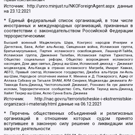
Герман Константинович
Источник:
http://unro.minjust.ru/NKOForeignAgent.aspx
данные
на
23.12.2021
* Единый федеральный список организаций, в том числе
иностранных и международных организаций, признанных в
соответствии с законодательством Российской Федерации
террористическими:
Высший военный Маджлисуль Шура, Конгресс народов Ичкерии и
Дагестана, База, Асбат аль-Ансар, Священная война, Исламская группа,
Братья-мусульмане, Партия исламского освобождения, Лашкар-И-Тайба,
Исламская группа, Движение Талибан, Исламская партия Туркестана,
Общество социальных реформ, Общество возрождения исламского
наследия, Дом двух святых, Джунд аш-Шам, Исламский джихад – Джамаат
моджахедов, Аль-Каида в странах исламского Магриба, Имарат Кавказ,
АБТО, Правый сектор, Исламское государство, Джабха аль-Нусра ли-Ахль
аш-Шам, Народное ополчение имени К. Минина и Д. Пожарского, Аджр от
Аллаха Субхану уа Тагьаля SHAM, АУМ Синрике, Муджахеды джамаата Ат-
Тавхида Валь-Джихад, Чистопольский Джамаат, Рохнамо ба суи давлати
исломи, Террористическое сообщество Сеть, Катиба Таухид валь-Джихад,
Хайят Тахрир аш-Шам, Ахлю Сунна Валь Джамаа
Источник:
http://nac.gov.ru/terroristicheskie-i-ekstremistskie-
organizacii-i-materialy.html
данные на
06.12.2021
* Перечень общественных объединений и религиозных
организаций в отношении которых судом принято
вступившее в законную силу решение о ликвидации или
запрете деятельности: