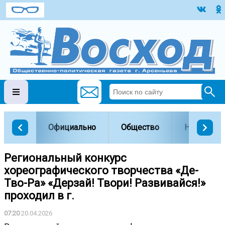
Официально
Общество
Наука и о
Региональный конкурс
хореографического творчества «Де-
Тво-Ра» «Дерзай! Твори! Развивайся!»
проходил в г.
07:20
20.04.2026