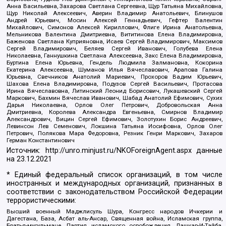
Анна Васильевна, Захарова Светлана Сергеевна, Щур Татьяна Михайловна,
Щур Николай Алексеевич, Аверин Владимир Анатольевич, Блинушов
Андрей Юрьевич, Мосин Алексей Геннадьевич, Гефтер Валентин
Михайлович, Симонов Алексей Кириллович, Флиге Ирина Анатольевна,
Мельникова Валентина Дмитриевна, Вититинова Елена Владимировна,
Баженова Светлана Куприяновна, Исаев Сергей Владимирович, Максимов
Сергей Владимирович, Беляев Сергей Иванович, Голубева Елена
Николаевна, Ганнушкина Светлана Алексеевна, Закс Елена Владимировна,
Буртина Елена Юрьевна, Гендель Людмила Залмановна, Кокорина
Екатерина Алексеевна, Шуманов Илья Вячеславович, Арапова Галина
Юрьевна, Свечников Анатолий Мариевич, Прохоров Вадим Юрьевич,
Шахова Елена Владимировна, Подузов Сергей Васильевич, Протасова
Ирина Вячеславовна, Литинский Леонид Борисович, Лукашевский Сергей
Маркович, Бахмин Вячеслав Иванович, Шабад Анатолий Ефимович, Сухих
Дарья Николаевна, Орлов Олег Петрович, Добровольская Анна
Дмитриевна, Королева Александра Евгеньевна, Смирнов Владимир
Александрович, Вицин Сергей Ефимович, Золотухин Борис Андреевич,
Левинсон Лев Семенович, Локшина Татьяна Иосифовна, Орлов Олег
Петрович, Полякова Мара Федоровна, Резник Генри Маркович, Захаров
Герман Константинович
Источник:
http://unro.minjust.ru/NKOForeignAgent.aspx
данные
на
23.12.2021
* Единый федеральный список организаций, в том числе
иностранных и международных организаций, признанных в
соответствии с законодательством Российской Федерации
террористическими:
Высший военный Маджлисуль Шура, Конгресс народов Ичкерии и
Дагестана, База, Асбат аль-Ансар, Священная война, Исламская группа,
Братья-мусульмане, Партия исламского освобождения, Лашкар-И-Тайба,