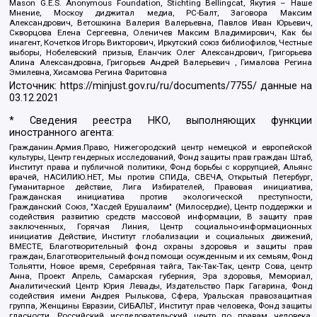
Mason G.E.S. Anonymous Foundation, Stichting Bellingcat, Якутия – Наше
Мнение, Москоу диджитал медиа, РС-Балт, Заговора Максим
Александрович, Ветошкина Валерия Валерьевна, Павлов Иван Юрьевич,
Скворцова Елена Сергеевна, Оленичев Максим Владимирович, Как бы
инагент, Кочетков Игорь Викторович, Иркутский союз библиофилов, Честные
выборы, Нобелевский призыв, Еланчик Олег Александрович, Григорьева
Алина Александровна, Григорьев Андрей Валерьевич , Гималова Регина
Эмилевна, Хисамова Регина Фаритовна
Источник:
https://minjust.gov.ru/ru/documents/7755/
данные на
03.12.2021
* Сведения реестра НКО, выполняющих функции
иностранного агента:
Гражданин.Армия.Право, Нижегородский центр немецкой и европейской
культуры, Центр гендерных исследований, Фонд защиты прав граждан Штаб,
Институт права и публичной политики, Фонд борьбы с коррупцией, Альянс
врачей, НАСИЛИЮ.НЕТ, Мы против СПИДа, СВЕЧА, Открытый Петербург,
Гуманитарное действие, Лига Избирателей, Правовая инициатива,
Гражданская инициатива против экологической преступности,
Гражданский Союз, "Хасдей Ерушалаим" (Милосердие), Центр поддержки и
содействия развитию средств массовой информации, В защиту прав
заключенных, Горячая Линия, Центр социально-информационных
инициатив Действие, Институт глобализации и социальных движений,
ВМЕСТЕ, Благотворительный фонд охраны здоровья и защиты прав
граждан, Благотворительный фонд помощи осужденным и их семьям, Фонд
Тольятти, Новое время, Серебряная тайга, Так-Так-Так, центр Сова, центр
Анна, Проект Апрель, Самарская губерния, Эра здоровья, Мемориал,
Аналитический Центр Юрия Левады, Издательство Парк Гагарина, Фонд
содействия имени Андрея Рылькова, Сфера, Уральская правозащитная
группа, Женщины Евразии, СИБАЛЬТ, Институт прав человека, Фонд защиты
гласности, Российский исследовательский центр по правам человека,