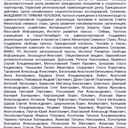
Дальневосточный центр развития гражданских инициатив и социального
партнерства, Пермский региональный правозащитный центр, Гражданское
действие, Центр независимых социологических исследований, Сутяжник,
АКАДЕМИЯ ПО ПРАВАМ ЧЕЛОВЕКА, Частное учреждение в Калининграде по
административной поддержке реализации программ и проектов Совета
Министров северных стран, Центр развития некоммерческих организаций,
Гражданское содействие, Интернешнл-Р, Центр Защиты Прав Средств
Массовой Информации, Институт развития прессы - Сибирь, Частное
учреждение в Санкт-Петербурге по административной поддержке
реализации программ и проектов Совета Министров Северных Стран, Фонд
поддержки свободы прессы, Гражданский контроль, Человек и Закон,
Общественная комиссия по сохранению наследия академика Сахарова,
МЕМО. РУ, Институт региональной прессы, Институт Развития Свободы
Информации, Экозащита!-Женсовет, Общественный вердикт, Евразийская
антимонопольная ассоциация, Дзугкоева Регина Николаевна, Кривенко
Сергей Владимирович, Милославский Павел Юрьевич, Шнырова Ольга
Вадимовна, Чанышева Лилия Айратовна, Сидорович Ольга Борисовна,
Туровский Александр Алексеевич, Васильева Анастасия Евгеньевна, Ривина
Анна Валерьевна, Бурдина Юлия Владимировна, Бойко Анатолий
Николаевич, Пивоваров Андрей Сергеевич, Дугин Сергей Георгиевич, Аверин
Виталий Евгеньевич, Барахоев Магомед Бекханович, Шевченко Дмитрий
Александрович, Шарипков Олег Викторович, Мошель Ирина Ароновна,
Шведов Григорий Сергеевич, Пономарев Лев Александрович, Созаев
Валерий Валерьевич, Каргалицкий Борис Юльевич, Исакова Ирина
Александровна, Исламов Тимур Рифгатович, Романова Ольга Евгеньевна,
Щаров Сергей Алексадрович, Цирульников Борис Альбертович, Халидова
Марина Владимировна, Людевиг Марина Зариевна, Федотова Галина
Анатольевна, Паутов Юрий Анатольевич, Верховский Александр Маркович,
Пислакова-Паркер Марина Петровна, Кочеткова Татьяна Владимировна,
Чуркина Наталья Валерьевна, Акимова Татьяна Николаевна, Золотарева
Екатерина Александровна, Рачинский Ян Збигневич, Жемкова Елена
Борисовна, Гудков Лев Дмитриевич, Илларионова Юлия Юрьевна, Саранг