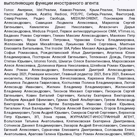
выполняющих функции иностранного агента:
Голос Америки, Idel.Реалии, Кавказ.Реалии, Крым.Реалии, Телеканал
Настоящее Время, Azatliq Radiosi, PCE/PC, Сибирь.Реалии, Фактограф,
Север.Реалии, Радио Свобода, MEDIUM-ORIENT, Пономарев Лев
Александрович, Савицкая Людмила Алексеевна, Маркелов Сергей
Евгеньевич, Камалягин Денис Николаевич, Апахончич Дарья
Александровна, Medusa Project, Первое антикоррупционное СМИ, VTimes.io,
Баданин Роман Сергеевич, Гликин Максим Александрович, Маняхин Петр
Борисович, Ярош Юлия Петровна, Чуракова Ольга Владимировна,
Железнова Мария Михайловна, Лукьянова Юлия Сергеевна, Маетная
Елизавета Витальевна, The Insider SIA, Рубин Михаил Аркадьевич, Гройсман
Софья Романовна, Рождественский Илья Дмитриевич, Апухтина Юлия
Владимировна, Постернак Алексей Евгеньевич, Телеканал Дождь, Петров
Степан Юрьевич, Istories fonds, Шмагун Олеся Валентиновна, Мароховская
Алеся Алексеевна, Долинина Ирина Николаевна, Шлейнов Роман Юрьевич,
Анин Роман Александрович, Великовский Дмитрий Александрович,
Альтаир 2021, Ромашки монолит, Главный редактор 2021, Вега 2021, Важные
иноагенты, Каткова Вероника Вячеславовна, Карезина Инна Павловна,
Кузьмина Людмила Гавриловна, Костылева Полина Владимировна, Лютов
Александр Иванович, Жилкин Владимир Владимирович, Жилинский
Владимир Александрович, Тихонов Михаил Сергеевич, Пискунов Сергей
Евгеньевич, Ковин Виталий Сергеевич, Кильтау Екатерина Викторовна,
Любарев Аркадий Ефимович, Гурман Юрий Альбертович, Грезев Александр
Викторович, Важенков Артем Валерьевич, Иванова София Юрьевна,
Пигалкин Илья Валерьевич, Петров Алексей Викторович, Егоров Владимир
Владимирович, Гусев Андрей Юрьевич, Смирнов Сергей Сергеевич, Верзилов
Петр Юрьевич, ЗП, Зона права, ЖУРНАЛИСТ-ИНОСТРАННЫЙ АГЕНТ,
Вольтская Татьяна Анатольевна, Клепиковская Екатерина Дмитриевна,
Сотников Даниил Владимирович, Захаров Андрей Вячеславович, Симонов
Евгений Алексеевич, Сурначева Елизавета Дмитриевна, Соловьева Елена
Анатольевна, Арапова Галина Юрьевна, Перл Роман Александрович, МЕМО,