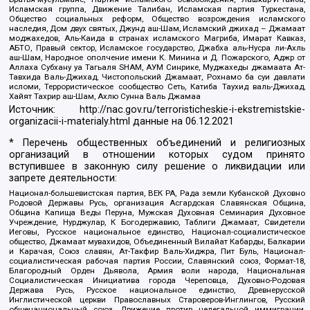
Исламская группа, Движение Талибан, Исламская партия Туркестана,
Общество социальных реформ, Общество возрождения исламского
наследия, Дом двух святых, Джунд аш-Шам, Исламский джихад – Джамаат
моджахедов, Аль-Каида в странах исламского Магриба, Имарат Кавказ,
АБТО, Правый сектор, Исламское государство, Джабха аль-Нусра ли-Ахль
аш-Шам, Народное ополчение имени К. Минина и Д. Пожарского, Аджр от
Аллаха Субхану уа Тагьаля SHAM, АУМ Синрике, Муджахеды джамаата Ат-
Тавхида Валь-Джихад, Чистопольский Джамаат, Рохнамо ба суи давлати
исломи, Террористическое сообщество Сеть, Катиба Таухид валь-Джихад,
Хайят Тахрир аш-Шам, Ахлю Сунна Валь Джамаа
Источник:
http://nac.gov.ru/terroristicheskie-i-ekstremistskie-
organizacii-i-materialy.html
данные на
06.12.2021
* Перечень общественных объединений и религиозных
организаций в отношении которых судом принято
вступившее в законную силу решение о ликвидации или
запрете деятельности:
Национал-большевистская партия, ВЕК РА, Рада земли Кубанской Духовно
Родовой Державы Русь, организация Асгардская Славянская Община,
Община Капища Веды Перуна, Мужская Духовная Семинария Духовное
Учреждение, Нурджулар, К Богодержавию, Таблиги Джамаат, Свидетели
Иеговы, Русское национальное единство, Национал-социалистическое
общество, Джамаат мувахидов, Объединенный Вилайат Кабарды, Балкарии
и Карачая, Союз славян, Ат-Такфир Валь-Хиджра, Пит Буль, Национал-
социалистическая рабочая партия России, Славянский союз, Формат-18,
Благородный Орден Дьявола, Армия воли народа, Национальная
Социалистическая Инициатива города Череповца, Духовно-Родовая
Держава Русь, Русское национальное единство, Древнерусской
Инглистической церкви Православных Староверов-Инглингов, Русский
общенациональный союз, Движение против нелегальной иммиграции,