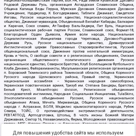
Национал-большевистская партия, ВЕК РА, Рада земли Кубанской Духовно
Родовой Державы Русь, организация Асгардская Славянская Община,
Община Капища Веды Перуна, Мужская Духовная Семинария Духовное
Учреждение, Нурджулар, К Богодержавию, Таблиги Джамаат, Свидетели
Иеговы, Русское национальное единство, Национал-социалистическое
общество, Джамаат мувахидов, Объединенный Вилайат Кабарды, Балкарии
и Карачая, Союз славян, Ат-Такфир Валь-Хиджра, Пит Буль, Национал-
социалистическая рабочая партия России, Славянский союз, Формат-18,
Благородный Орден Дьявола, Армия воли народа, Национальная
Социалистическая Инициатива города Череповца, Духовно-Родовая
Держава Русь, Русское национальное единство, Древнерусской
Инглистической церкви Православных Староверов-Инглингов, Русский
общенациональный союз, Движение против нелегальной иммиграции,
Кровь и Честь, О свободе совести и о религиозных объединениях, Омская
организация общественного политического движения Русское
национальное единство, Северное Братство, Клуб Болельщиков Футбольного
Клуба Динамо, Файзрахманисты, Мусульманская религиозная организация
п. Боровский Тюменского района Тюменской области, Община Коренного
Русского народа Щелковского района, Правый сектор, Украинская
национальная ассамблея – Украинская народная самооборона,
Украинская повстанческая армия, Тризуб им. Степана Бандеры, Братство,
Белый Крест, Misanthropic division, Религиозное объединение
последователей инглиизма, Народная Социальная Инициатива, TulaSkins,
Этнополитическое объединение Русские, Русское национальное
объединение Атака, Мечеть Мирмамеда, Община Коренного Русского
народа г. Астрахани, ВОЛЯ, Меджлис крымскотатарского народа, Рубеж
Севера, ТОЙС, О противодействии экстремистской деятельности,
РЕВТАТПОД, Артподготовка, Штольц, В честь иконы Божией Матери
Державная, Сектор 16, Независимость, Фирма, Молодежная правозащитная
группа МПГ, Курсом Правды и Единения, Каракольская инициативная
группа, Автоград Крю, Союз Славянских Сил Руси, Алля-Аят,
Для повышения удобства сайта мы используем
Благотворительный пансионат Ак Умут, Русская республика Русь,