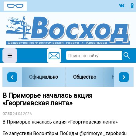
Официально
Общество
Наука и о
В Приморье началась акция
«Георгиевская лента»
07:30
24.04.2026
В Приморье началась акция «Георгиевская лента»
Её запустили Волонтёры Победы @primorye_zapobedu