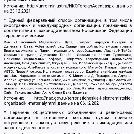
Герман Константинович
Источник:
http://unro.minjust.ru/NKOForeignAgent.aspx
данные
на
23.12.2021
* Единый федеральный список организаций, в том числе
иностранных и международных организаций, признанных в
соответствии с законодательством Российской Федерации
террористическими:
Высший военный Маджлисуль Шура, Конгресс народов Ичкерии и
Дагестана, База, Асбат аль-Ансар, Священная война, Исламская группа,
Братья-мусульмане, Партия исламского освобождения, Лашкар-И-Тайба,
Исламская группа, Движение Талибан, Исламская партия Туркестана,
Общество социальных реформ, Общество возрождения исламского
наследия, Дом двух святых, Джунд аш-Шам, Исламский джихад – Джамаат
моджахедов, Аль-Каида в странах исламского Магриба, Имарат Кавказ,
АБТО, Правый сектор, Исламское государство, Джабха аль-Нусра ли-Ахль
аш-Шам, Народное ополчение имени К. Минина и Д. Пожарского, Аджр от
Аллаха Субхану уа Тагьаля SHAM, АУМ Синрике, Муджахеды джамаата Ат-
Тавхида Валь-Джихад, Чистопольский Джамаат, Рохнамо ба суи давлати
исломи, Террористическое сообщество Сеть, Катиба Таухид валь-Джихад,
Хайят Тахрир аш-Шам, Ахлю Сунна Валь Джамаа
Источник:
http://nac.gov.ru/terroristicheskie-i-ekstremistskie-
organizacii-i-materialy.html
данные на
06.12.2021
* Перечень общественных объединений и религиозных
организаций в отношении которых судом принято
вступившее в законную силу решение о ликвидации или
запрете деятельности: