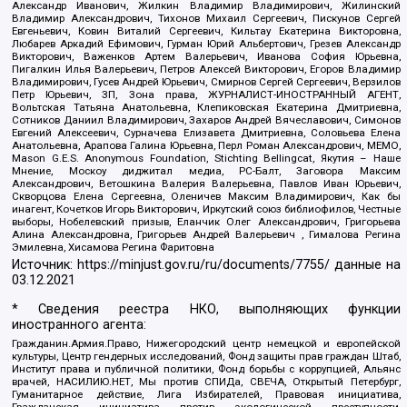
Александр Иванович, Жилкин Владимир Владимирович, Жилинский
Владимир Александрович, Тихонов Михаил Сергеевич, Пискунов Сергей
Евгеньевич, Ковин Виталий Сергеевич, Кильтау Екатерина Викторовна,
Любарев Аркадий Ефимович, Гурман Юрий Альбертович, Грезев Александр
Викторович, Важенков Артем Валерьевич, Иванова София Юрьевна,
Пигалкин Илья Валерьевич, Петров Алексей Викторович, Егоров Владимир
Владимирович, Гусев Андрей Юрьевич, Смирнов Сергей Сергеевич, Верзилов
Петр Юрьевич, ЗП, Зона права, ЖУРНАЛИСТ-ИНОСТРАННЫЙ АГЕНТ,
Вольтская Татьяна Анатольевна, Клепиковская Екатерина Дмитриевна,
Сотников Даниил Владимирович, Захаров Андрей Вячеславович, Симонов
Евгений Алексеевич, Сурначева Елизавета Дмитриевна, Соловьева Елена
Анатольевна, Арапова Галина Юрьевна, Перл Роман Александрович, МЕМО,
Mason G.E.S. Anonymous Foundation, Stichting Bellingcat, Якутия – Наше
Мнение, Москоу диджитал медиа, РС-Балт, Заговора Максим
Александрович, Ветошкина Валерия Валерьевна, Павлов Иван Юрьевич,
Скворцова Елена Сергеевна, Оленичев Максим Владимирович, Как бы
инагент, Кочетков Игорь Викторович, Иркутский союз библиофилов, Честные
выборы, Нобелевский призыв, Еланчик Олег Александрович, Григорьева
Алина Александровна, Григорьев Андрей Валерьевич , Гималова Регина
Эмилевна, Хисамова Регина Фаритовна
Источник:
https://minjust.gov.ru/ru/documents/7755/
данные на
03.12.2021
* Сведения реестра НКО, выполняющих функции
иностранного агента:
Гражданин.Армия.Право, Нижегородский центр немецкой и европейской
культуры, Центр гендерных исследований, Фонд защиты прав граждан Штаб,
Институт права и публичной политики, Фонд борьбы с коррупцией, Альянс
врачей, НАСИЛИЮ.НЕТ, Мы против СПИДа, СВЕЧА, Открытый Петербург,
Гуманитарное действие, Лига Избирателей, Правовая инициатива,