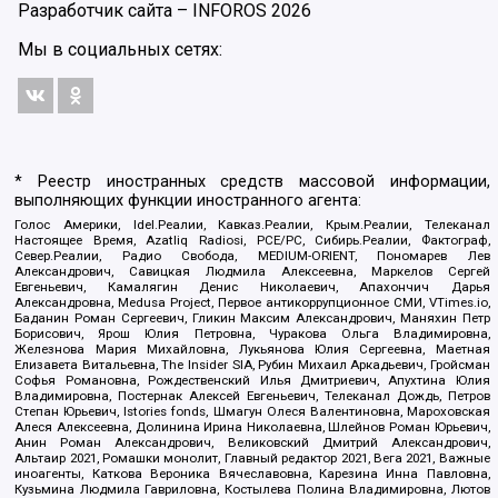
Разработчик сайта –
INFOROS
2026
Мы в социальных сетях:
* Реестр иностранных средств массовой информации,
выполняющих функции иностранного агента:
Голос Америки, Idel.Реалии, Кавказ.Реалии, Крым.Реалии, Телеканал
Настоящее Время, Azatliq Radiosi, PCE/PC, Сибирь.Реалии, Фактограф,
Север.Реалии, Радио Свобода, MEDIUM-ORIENT, Пономарев Лев
Александрович, Савицкая Людмила Алексеевна, Маркелов Сергей
Евгеньевич, Камалягин Денис Николаевич, Апахончич Дарья
Александровна, Medusa Project, Первое антикоррупционное СМИ, VTimes.io,
Баданин Роман Сергеевич, Гликин Максим Александрович, Маняхин Петр
Борисович, Ярош Юлия Петровна, Чуракова Ольга Владимировна,
Железнова Мария Михайловна, Лукьянова Юлия Сергеевна, Маетная
Елизавета Витальевна, The Insider SIA, Рубин Михаил Аркадьевич, Гройсман
Софья Романовна, Рождественский Илья Дмитриевич, Апухтина Юлия
Владимировна, Постернак Алексей Евгеньевич, Телеканал Дождь, Петров
Степан Юрьевич, Istories fonds, Шмагун Олеся Валентиновна, Мароховская
Алеся Алексеевна, Долинина Ирина Николаевна, Шлейнов Роман Юрьевич,
Анин Роман Александрович, Великовский Дмитрий Александрович,
Альтаир 2021, Ромашки монолит, Главный редактор 2021, Вега 2021, Важные
иноагенты, Каткова Вероника Вячеславовна, Карезина Инна Павловна,
Кузьмина Людмила Гавриловна, Костылева Полина Владимировна, Лютов