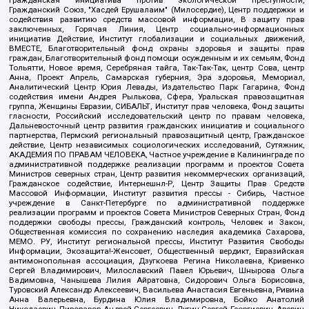
Гражданская инициатива против экологической преступности,
Гражданский Союз, "Хасдей Ерушалаим" (Милосердие), Центр поддержки и
содействия развитию средств массовой информации, В защиту прав
заключенных, Горячая Линия, Центр социально-информационных
инициатив Действие, Институт глобализации и социальных движений,
ВМЕСТЕ, Благотворительный фонд охраны здоровья и защиты прав
граждан, Благотворительный фонд помощи осужденным и их семьям, Фонд
Тольятти, Новое время, Серебряная тайга, Так-Так-Так, центр Сова, центр
Анна, Проект Апрель, Самарская губерния, Эра здоровья, Мемориал,
Аналитический Центр Юрия Левады, Издательство Парк Гагарина, Фонд
содействия имени Андрея Рылькова, Сфера, Уральская правозащитная
группа, Женщины Евразии, СИБАЛЬТ, Институт прав человека, Фонд защиты
гласности, Российский исследовательский центр по правам человека,
Дальневосточный центр развития гражданских инициатив и социального
партнерства, Пермский региональный правозащитный центр, Гражданское
действие, Центр независимых социологических исследований, Сутяжник,
АКАДЕМИЯ ПО ПРАВАМ ЧЕЛОВЕКА, Частное учреждение в Калининграде по
административной поддержке реализации программ и проектов Совета
Министров северных стран, Центр развития некоммерческих организаций,
Гражданское содействие, Интернешнл-Р, Центр Защиты Прав Средств
Массовой Информации, Институт развития прессы - Сибирь, Частное
учреждение в Санкт-Петербурге по административной поддержке
реализации программ и проектов Совета Министров Северных Стран, Фонд
поддержки свободы прессы, Гражданский контроль, Человек и Закон,
Общественная комиссия по сохранению наследия академика Сахарова,
МЕМО. РУ, Институт региональной прессы, Институт Развития Свободы
Информации, Экозащита!-Женсовет, Общественный вердикт, Евразийская
антимонопольная ассоциация, Дзугкоева Регина Николаевна, Кривенко
Сергей Владимирович, Милославский Павел Юрьевич, Шнырова Ольга
Вадимовна, Чанышева Лилия Айратовна, Сидорович Ольга Борисовна,
Туровский Александр Алексеевич, Васильева Анастасия Евгеньевна, Ривина
Анна Валерьевна, Бурдина Юлия Владимировна, Бойко Анатолий