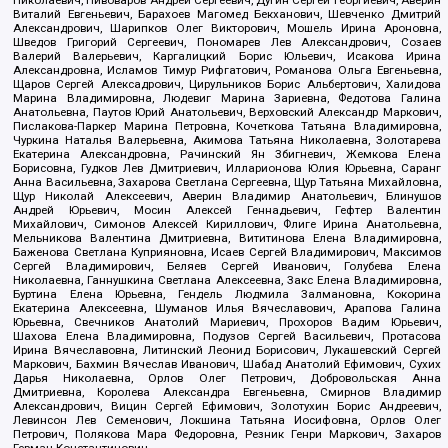
Николаевич, Пивоваров Андрей Сергеевич, Дугин Сергей Георгиевич, Аверин
Виталий Евгеньевич, Барахоев Магомед Бекханович, Шевченко Дмитрий
Александрович, Шарипков Олег Викторович, Мошель Ирина Ароновна,
Шведов Григорий Сергеевич, Пономарев Лев Александрович, Созаев
Валерий Валерьевич, Каргалицкий Борис Юльевич, Исакова Ирина
Александровна, Исламов Тимур Рифгатович, Романова Ольга Евгеньевна,
Щаров Сергей Алексадрович, Цирульников Борис Альбертович, Халидова
Марина Владимировна, Людевиг Марина Зариевна, Федотова Галина
Анатольевна, Паутов Юрий Анатольевич, Верховский Александр Маркович,
Пислакова-Паркер Марина Петровна, Кочеткова Татьяна Владимировна,
Чуркина Наталья Валерьевна, Акимова Татьяна Николаевна, Золотарева
Екатерина Александровна, Рачинский Ян Збигневич, Жемкова Елена
Борисовна, Гудков Лев Дмитриевич, Илларионова Юлия Юрьевна, Саранг
Анна Васильевна, Захарова Светлана Сергеевна, Щур Татьяна Михайловна,
Щур Николай Алексеевич, Аверин Владимир Анатольевич, Блинушов
Андрей Юрьевич, Мосин Алексей Геннадьевич, Гефтер Валентин
Михайлович, Симонов Алексей Кириллович, Флиге Ирина Анатольевна,
Мельникова Валентина Дмитриевна, Вититинова Елена Владимировна,
Баженова Светлана Куприяновна, Исаев Сергей Владимирович, Максимов
Сергей Владимирович, Беляев Сергей Иванович, Голубева Елена
Николаевна, Ганнушкина Светлана Алексеевна, Закс Елена Владимировна,
Буртина Елена Юрьевна, Гендель Людмила Залмановна, Кокорина
Екатерина Алексеевна, Шуманов Илья Вячеславович, Арапова Галина
Юрьевна, Свечников Анатолий Мариевич, Прохоров Вадим Юрьевич,
Шахова Елена Владимировна, Подузов Сергей Васильевич, Протасова
Ирина Вячеславовна, Литинский Леонид Борисович, Лукашевский Сергей
Маркович, Бахмин Вячеслав Иванович, Шабад Анатолий Ефимович, Сухих
Дарья Николаевна, Орлов Олег Петрович, Добровольская Анна
Дмитриевна, Королева Александра Евгеньевна, Смирнов Владимир
Александрович, Вицин Сергей Ефимович, Золотухин Борис Андреевич,
Левинсон Лев Семенович, Локшина Татьяна Иосифовна, Орлов Олег
Петрович, Полякова Мара Федоровна, Резник Генри Маркович, Захаров