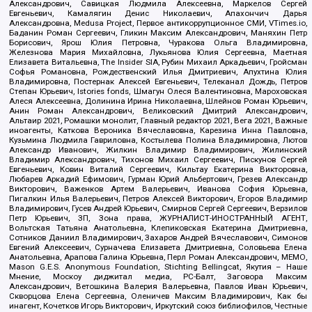
Александрович, Савицкая Людмила Алексеевна, Маркелов Сергей
Евгеньевич, Камалягин Денис Николаевич, Апахончич Дарья
Александровна, Medusa Project, Первое антикоррупционное СМИ, VTimes.io,
Баданин Роман Сергеевич, Гликин Максим Александрович, Маняхин Петр
Борисович, Ярош Юлия Петровна, Чуракова Ольга Владимировна,
Железнова Мария Михайловна, Лукьянова Юлия Сергеевна, Маетная
Елизавета Витальевна, The Insider SIA, Рубин Михаил Аркадьевич, Гройсман
Софья Романовна, Рождественский Илья Дмитриевич, Апухтина Юлия
Владимировна, Постернак Алексей Евгеньевич, Телеканал Дождь, Петров
Степан Юрьевич, Istories fonds, Шмагун Олеся Валентиновна, Мароховская
Алеся Алексеевна, Долинина Ирина Николаевна, Шлейнов Роман Юрьевич,
Анин Роман Александрович, Великовский Дмитрий Александрович,
Альтаир 2021, Ромашки монолит, Главный редактор 2021, Вега 2021, Важные
иноагенты, Каткова Вероника Вячеславовна, Карезина Инна Павловна,
Кузьмина Людмила Гавриловна, Костылева Полина Владимировна, Лютов
Александр Иванович, Жилкин Владимир Владимирович, Жилинский
Владимир Александрович, Тихонов Михаил Сергеевич, Пискунов Сергей
Евгеньевич, Ковин Виталий Сергеевич, Кильтау Екатерина Викторовна,
Любарев Аркадий Ефимович, Гурман Юрий Альбертович, Грезев Александр
Викторович, Важенков Артем Валерьевич, Иванова София Юрьевна,
Пигалкин Илья Валерьевич, Петров Алексей Викторович, Егоров Владимир
Владимирович, Гусев Андрей Юрьевич, Смирнов Сергей Сергеевич, Верзилов
Петр Юрьевич, ЗП, Зона права, ЖУРНАЛИСТ-ИНОСТРАННЫЙ АГЕНТ,
Вольтская Татьяна Анатольевна, Клепиковская Екатерина Дмитриевна,
Сотников Даниил Владимирович, Захаров Андрей Вячеславович, Симонов
Евгений Алексеевич, Сурначева Елизавета Дмитриевна, Соловьева Елена
Анатольевна, Арапова Галина Юрьевна, Перл Роман Александрович, МЕМО,
Mason G.E.S. Anonymous Foundation, Stichting Bellingcat, Якутия – Наше
Мнение, Москоу диджитал медиа, РС-Балт, Заговора Максим
Александрович, Ветошкина Валерия Валерьевна, Павлов Иван Юрьевич,
Скворцова Елена Сергеевна, Оленичев Максим Владимирович, Как бы
инагент, Кочетков Игорь Викторович, Иркутский союз библиофилов, Честные