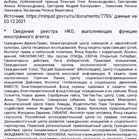
выборы, Нобелевский призыв, Еланчик Олег Александрович, Григорьева
Алина Александровна, Григорьев Андрей Валерьевич , Гималова Регина
Эмилевна, Хисамова Регина Фаритовна
Источник:
https://minjust.gov.ru/ru/documents/7755/
данные на
03.12.2021
* Сведения реестра НКО, выполняющих функции
иностранного агента:
Гражданин.Армия.Право, Нижегородский центр немецкой и европейской
культуры, Центр гендерных исследований, Фонд защиты прав граждан Штаб,
Институт права и публичной политики, Фонд борьбы с коррупцией, Альянс
врачей, НАСИЛИЮ.НЕТ, Мы против СПИДа, СВЕЧА, Открытый Петербург,
Гуманитарное действие, Лига Избирателей, Правовая инициатива,
Гражданская инициатива против экологической преступности,
Гражданский Союз, "Хасдей Ерушалаим" (Милосердие), Центр поддержки и
содействия развитию средств массовой информации, В защиту прав
заключенных, Горячая Линия, Центр социально-информационных
инициатив Действие, Институт глобализации и социальных движений,
ВМЕСТЕ, Благотворительный фонд охраны здоровья и защиты прав
граждан, Благотворительный фонд помощи осужденным и их семьям, Фонд
Тольятти, Новое время, Серебряная тайга, Так-Так-Так, центр Сова, центр
Анна, Проект Апрель, Самарская губерния, Эра здоровья, Мемориал,
Аналитический Центр Юрия Левады, Издательство Парк Гагарина, Фонд
содействия имени Андрея Рылькова, Сфера, Уральская правозащитная
группа, Женщины Евразии, СИБАЛЬТ, Институт прав человека, Фонд защиты
гласности, Российский исследовательский центр по правам человека,
Дальневосточный центр развития гражданских инициатив и социального
партнерства, Пермский региональный правозащитный центр, Гражданское
действие, Центр независимых социологических исследований, Сутяжник,
АКАДЕМИЯ ПО ПРАВАМ ЧЕЛОВЕКА, Частное учреждение в Калининграде по
административной поддержке реализации программ и проектов Совета