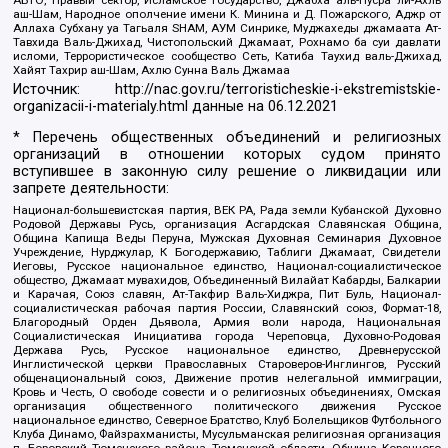
аш-Шам, Народное ополчение имени К. Минина и Д. Пожарского, Аджр от
Аллаха Субхану уа Тагьаля SHAM, АУМ Синрике, Муджахеды джамаата Ат-
Тавхида Валь-Джихад, Чистопольский Джамаат, Рохнамо ба суи давлати
исломи, Террористическое сообщество Сеть, Катиба Таухид валь-Джихад,
Хайят Тахрир аш-Шам, Ахлю Сунна Валь Джамаа
Источник:
http://nac.gov.ru/terroristicheskie-i-ekstremistskie-
organizacii-i-materialy.html
данные на
06.12.2021
* Перечень общественных объединений и религиозных
организаций в отношении которых судом принято
вступившее в законную силу решение о ликвидации или
запрете деятельности:
Национал-большевистская партия, ВЕК РА, Рада земли Кубанской Духовно
Родовой Державы Русь, организация Асгардская Славянская Община,
Община Капища Веды Перуна, Мужская Духовная Семинария Духовное
Учреждение, Нурджулар, К Богодержавию, Таблиги Джамаат, Свидетели
Иеговы, Русское национальное единство, Национал-социалистическое
общество, Джамаат мувахидов, Объединенный Вилайат Кабарды, Балкарии
и Карачая, Союз славян, Ат-Такфир Валь-Хиджра, Пит Буль, Национал-
социалистическая рабочая партия России, Славянский союз, Формат-18,
Благородный Орден Дьявола, Армия воли народа, Национальная
Социалистическая Инициатива города Череповца, Духовно-Родовая
Держава Русь, Русское национальное единство, Древнерусской
Инглистической церкви Православных Староверов-Инглингов, Русский
общенациональный союз, Движение против нелегальной иммиграции,
Кровь и Честь, О свободе совести и о религиозных объединениях, Омская
организация общественного политического движения Русское
национальное единство, Северное Братство, Клуб Болельщиков Футбольного
Клуба Динамо, Файзрахманисты, Мусульманская религиозная организация