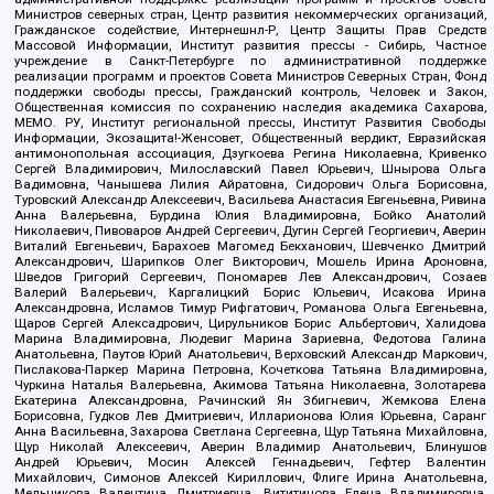
Министров северных стран, Центр развития некоммерческих организаций,
Гражданское содействие, Интернешнл-Р, Центр Защиты Прав Средств
Массовой Информации, Институт развития прессы - Сибирь, Частное
учреждение в Санкт-Петербурге по административной поддержке
реализации программ и проектов Совета Министров Северных Стран, Фонд
поддержки свободы прессы, Гражданский контроль, Человек и Закон,
Общественная комиссия по сохранению наследия академика Сахарова,
МЕМО. РУ, Институт региональной прессы, Институт Развития Свободы
Информации, Экозащита!-Женсовет, Общественный вердикт, Евразийская
антимонопольная ассоциация, Дзугкоева Регина Николаевна, Кривенко
Сергей Владимирович, Милославский Павел Юрьевич, Шнырова Ольга
Вадимовна, Чанышева Лилия Айратовна, Сидорович Ольга Борисовна,
Туровский Александр Алексеевич, Васильева Анастасия Евгеньевна, Ривина
Анна Валерьевна, Бурдина Юлия Владимировна, Бойко Анатолий
Николаевич, Пивоваров Андрей Сергеевич, Дугин Сергей Георгиевич, Аверин
Виталий Евгеньевич, Барахоев Магомед Бекханович, Шевченко Дмитрий
Александрович, Шарипков Олег Викторович, Мошель Ирина Ароновна,
Шведов Григорий Сергеевич, Пономарев Лев Александрович, Созаев
Валерий Валерьевич, Каргалицкий Борис Юльевич, Исакова Ирина
Александровна, Исламов Тимур Рифгатович, Романова Ольга Евгеньевна,
Щаров Сергей Алексадрович, Цирульников Борис Альбертович, Халидова
Марина Владимировна, Людевиг Марина Зариевна, Федотова Галина
Анатольевна, Паутов Юрий Анатольевич, Верховский Александр Маркович,
Пислакова-Паркер Марина Петровна, Кочеткова Татьяна Владимировна,
Чуркина Наталья Валерьевна, Акимова Татьяна Николаевна, Золотарева
Екатерина Александровна, Рачинский Ян Збигневич, Жемкова Елена
Борисовна, Гудков Лев Дмитриевич, Илларионова Юлия Юрьевна, Саранг
Анна Васильевна, Захарова Светлана Сергеевна, Щур Татьяна Михайловна,
Щур Николай Алексеевич, Аверин Владимир Анатольевич, Блинушов
Андрей Юрьевич, Мосин Алексей Геннадьевич, Гефтер Валентин
Михайлович, Симонов Алексей Кириллович, Флиге Ирина Анатольевна,
Мельникова Валентина Дмитриевна, Вититинова Елена Владимировна,