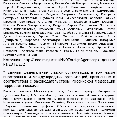
Баженова Светлана Куприяновна, Исаев Сергей Владимирович, Максимов
Сергей Владимирович, Беляев Сергей Иванович, Голубева Елена
Николаевна, Ганнушкина Светлана Алексеевна, Закс Елена Владимировна,
Буртина Елена Юрьевна, Гендель Людмила Залмановна, Кокорина
Екатерина Алексеевна, Шуманов Илья Вячеславович, Арапова Галина
Юрьевна, Свечников Анатолий Мариевич, Прохоров Вадим Юрьевич,
Шахова Елена Владимировна, Подузов Сергей Васильевич, Протасова
Ирина Вячеславовна, Литинский Леонид Борисович, Лукашевский Сергей
Маркович, Бахмин Вячеслав Иванович, Шабад Анатолий Ефимович, Сухих
Дарья Николаевна, Орлов Олег Петрович, Добровольская Анна
Дмитриевна, Королева Александра Евгеньевна, Смирнов Владимир
Александрович, Вицин Сергей Ефимович, Золотухин Борис Андреевич,
Левинсон Лев Семенович, Локшина Татьяна Иосифовна, Орлов Олег
Петрович, Полякова Мара Федоровна, Резник Генри Маркович, Захаров
Герман Константинович
Источник:
http://unro.minjust.ru/NKOForeignAgent.aspx
данные
на
23.12.2021
* Единый федеральный список организаций, в том числе
иностранных и международных организаций, признанных в
соответствии с законодательством Российской Федерации
террористическими:
Высший военный Маджлисуль Шура, Конгресс народов Ичкерии и
Дагестана, База, Асбат аль-Ансар, Священная война, Исламская группа,
Братья-мусульмане, Партия исламского освобождения, Лашкар-И-Тайба,
Исламская группа, Движение Талибан, Исламская партия Туркестана,
Общество социальных реформ, Общество возрождения исламского
наследия, Дом двух святых, Джунд аш-Шам, Исламский джихад – Джамаат
моджахедов, Аль-Каида в странах исламского Магриба, Имарат Кавказ,
АБТО, Правый сектор, Исламское государство, Джабха аль-Нусра ли-Ахль