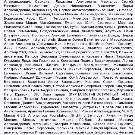
Александрович, Савицкая Людмила Алексеевна, Маркелов Сергей
Евгеньевич, Камалягин Денис Николаевич, Апахончич Дарья
Александровна, Medusa Project, Первое антикоррупционное СМИ, VTimes.io,
Баданин Роман Сергеевич, Гликин Максим Александрович, Маняхин Петр
Борисович, Ярош Юлия Петровна, Чуракова Ольга Владимировна,
Железнова Мария Михайловна, Лукьянова Юлия Сергеевна, Маетная
Елизавета Витальевна, The Insider SIA, Рубин Михаил Аркадьевич, Гройсман
Софья Романовна, Рождественский Илья Дмитриевич, Апухтина Юлия
Владимировна, Постернак Алексей Евгеньевич, Телеканал Дождь, Петров
Степан Юрьевич, Istories fonds, Шмагун Олеся Валентиновна, Мароховская
Алеся Алексеевна, Долинина Ирина Николаевна, Шлейнов Роман Юрьевич,
Анин Роман Александрович, Великовский Дмитрий Александрович,
Альтаир 2021, Ромашки монолит, Главный редактор 2021, Вега 2021, Важные
иноагенты, Каткова Вероника Вячеславовна, Карезина Инна Павловна,
Кузьмина Людмила Гавриловна, Костылева Полина Владимировна, Лютов
Александр Иванович, Жилкин Владимир Владимирович, Жилинский
Владимир Александрович, Тихонов Михаил Сергеевич, Пискунов Сергей
Евгеньевич, Ковин Виталий Сергеевич, Кильтау Екатерина Викторовна,
Любарев Аркадий Ефимович, Гурман Юрий Альбертович, Грезев Александр
Викторович, Важенков Артем Валерьевич, Иванова София Юрьевна,
Пигалкин Илья Валерьевич, Петров Алексей Викторович, Егоров Владимир
Владимирович, Гусев Андрей Юрьевич, Смирнов Сергей Сергеевич, Верзилов
Петр Юрьевич, ЗП, Зона права, ЖУРНАЛИСТ-ИНОСТРАННЫЙ АГЕНТ,
Вольтская Татьяна Анатольевна, Клепиковская Екатерина Дмитриевна,
Сотников Даниил Владимирович, Захаров Андрей Вячеславович, Симонов
Евгений Алексеевич, Сурначева Елизавета Дмитриевна, Соловьева Елена
Анатольевна, Арапова Галина Юрьевна, Перл Роман Александрович, МЕМО,
Mason G.E.S. Anonymous Foundation, Stichting Bellingcat, Якутия – Наше
Мнение, Москоу диджитал медиа, РС-Балт, Заговора Максим
Александрович, Ветошкина Валерия Валерьевна, Павлов Иван Юрьевич,
Скворцова Елена Сергеевна, Оленичев Максим Владимирович, Как бы
инагент, Кочетков Игорь Викторович, Иркутский союз библиофилов, Честные