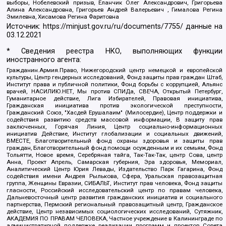
выборы, Нобелевский призыв, Еланчик Олег Александрович, Григорьева
Алина Александровна, Григорьев Андрей Валерьевич , Гималова Регина
Эмилевна, Хисамова Регина Фаритовна
Источник:
https://minjust.gov.ru/ru/documents/7755/
данные на
03.12.2021
* Сведения реестра НКО, выполняющих функции
иностранного агента:
Гражданин.Армия.Право, Нижегородский центр немецкой и европейской
культуры, Центр гендерных исследований, Фонд защиты прав граждан Штаб,
Институт права и публичной политики, Фонд борьбы с коррупцией, Альянс
врачей, НАСИЛИЮ.НЕТ, Мы против СПИДа, СВЕЧА, Открытый Петербург,
Гуманитарное действие, Лига Избирателей, Правовая инициатива,
Гражданская инициатива против экологической преступности,
Гражданский Союз, "Хасдей Ерушалаим" (Милосердие), Центр поддержки и
содействия развитию средств массовой информации, В защиту прав
заключенных, Горячая Линия, Центр социально-информационных
инициатив Действие, Институт глобализации и социальных движений,
ВМЕСТЕ, Благотворительный фонд охраны здоровья и защиты прав
граждан, Благотворительный фонд помощи осужденным и их семьям, Фонд
Тольятти, Новое время, Серебряная тайга, Так-Так-Так, центр Сова, центр
Анна, Проект Апрель, Самарская губерния, Эра здоровья, Мемориал,
Аналитический Центр Юрия Левады, Издательство Парк Гагарина, Фонд
содействия имени Андрея Рылькова, Сфера, Уральская правозащитная
группа, Женщины Евразии, СИБАЛЬТ, Институт прав человека, Фонд защиты
гласности, Российский исследовательский центр по правам человека,
Дальневосточный центр развития гражданских инициатив и социального
партнерства, Пермский региональный правозащитный центр, Гражданское
действие, Центр независимых социологических исследований, Сутяжник,
АКАДЕМИЯ ПО ПРАВАМ ЧЕЛОВЕКА, Частное учреждение в Калининграде по
административной поддержке реализации программ и проектов Совета