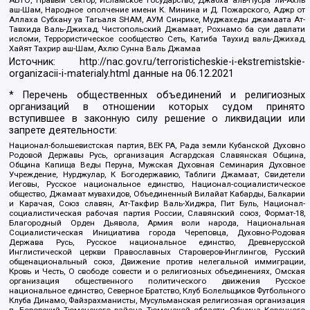
аш-Шам, Народное ополчение имени К. Минина и Д. Пожарского, Аджр от
Аллаха Субхану уа Тагьаля SHAM, АУМ Синрике, Муджахеды джамаата Ат-
Тавхида Валь-Джихад, Чистопольский Джамаат, Рохнамо ба суи давлати
исломи, Террористическое сообщество Сеть, Катиба Таухид валь-Джихад,
Хайят Тахрир аш-Шам, Ахлю Сунна Валь Джамаа
Источник:
http://nac.gov.ru/terroristicheskie-i-ekstremistskie-
organizacii-i-materialy.html
данные на
06.12.2021
* Перечень общественных объединений и религиозных
организаций в отношении которых судом принято
вступившее в законную силу решение о ликвидации или
запрете деятельности:
Национал-большевистская партия, ВЕК РА, Рада земли Кубанской Духовно
Родовой Державы Русь, организация Асгардская Славянская Община,
Община Капища Веды Перуна, Мужская Духовная Семинария Духовное
Учреждение, Нурджулар, К Богодержавию, Таблиги Джамаат, Свидетели
Иеговы, Русское национальное единство, Национал-социалистическое
общество, Джамаат мувахидов, Объединенный Вилайат Кабарды, Балкарии
и Карачая, Союз славян, Ат-Такфир Валь-Хиджра, Пит Буль, Национал-
социалистическая рабочая партия России, Славянский союз, Формат-18,
Благородный Орден Дьявола, Армия воли народа, Национальная
Социалистическая Инициатива города Череповца, Духовно-Родовая
Держава Русь, Русское национальное единство, Древнерусской
Инглистической церкви Православных Староверов-Инглингов, Русский
общенациональный союз, Движение против нелегальной иммиграции,
Кровь и Честь, О свободе совести и о религиозных объединениях, Омская
организация общественного политического движения Русское
национальное единство, Северное Братство, Клуб Болельщиков Футбольного
Клуба Динамо, Файзрахманисты, Мусульманская религиозная организация