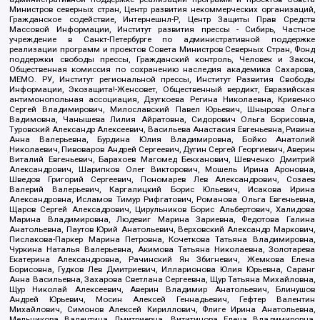
Министров северных стран, Центр развития некоммерческих организаций,
Гражданское содействие, Интернешнл-Р, Центр Защиты Прав Средств
Массовой Информации, Институт развития прессы - Сибирь, Частное
учреждение в Санкт-Петербурге по административной поддержке
реализации программ и проектов Совета Министров Северных Стран, Фонд
поддержки свободы прессы, Гражданский контроль, Человек и Закон,
Общественная комиссия по сохранению наследия академика Сахарова,
МЕМО. РУ, Институт региональной прессы, Институт Развития Свободы
Информации, Экозащита!-Женсовет, Общественный вердикт, Евразийская
антимонопольная ассоциация, Дзугкоева Регина Николаевна, Кривенко
Сергей Владимирович, Милославский Павел Юрьевич, Шнырова Ольга
Вадимовна, Чанышева Лилия Айратовна, Сидорович Ольга Борисовна,
Туровский Александр Алексеевич, Васильева Анастасия Евгеньевна, Ривина
Анна Валерьевна, Бурдина Юлия Владимировна, Бойко Анатолий
Николаевич, Пивоваров Андрей Сергеевич, Дугин Сергей Георгиевич, Аверин
Виталий Евгеньевич, Барахоев Магомед Бекханович, Шевченко Дмитрий
Александрович, Шарипков Олег Викторович, Мошель Ирина Ароновна,
Шведов Григорий Сергеевич, Пономарев Лев Александрович, Созаев
Валерий Валерьевич, Каргалицкий Борис Юльевич, Исакова Ирина
Александровна, Исламов Тимур Рифгатович, Романова Ольга Евгеньевна,
Щаров Сергей Алексадрович, Цирульников Борис Альбертович, Халидова
Марина Владимировна, Людевиг Марина Зариевна, Федотова Галина
Анатольевна, Паутов Юрий Анатольевич, Верховский Александр Маркович,
Пислакова-Паркер Марина Петровна, Кочеткова Татьяна Владимировна,
Чуркина Наталья Валерьевна, Акимова Татьяна Николаевна, Золотарева
Екатерина Александровна, Рачинский Ян Збигневич, Жемкова Елена
Борисовна, Гудков Лев Дмитриевич, Илларионова Юлия Юрьевна, Саранг
Анна Васильевна, Захарова Светлана Сергеевна, Щур Татьяна Михайловна,
Щур Николай Алексеевич, Аверин Владимир Анатольевич, Блинушов
Андрей Юрьевич, Мосин Алексей Геннадьевич, Гефтер Валентин
Михайлович, Симонов Алексей Кириллович, Флиге Ирина Анатольевна,
Мельникова Валентина Дмитриевна, Вититинова Елена Владимировна,