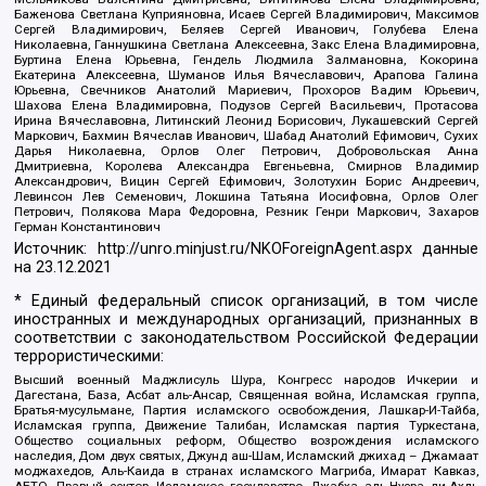
Баженова Светлана Куприяновна, Исаев Сергей Владимирович, Максимов
Сергей Владимирович, Беляев Сергей Иванович, Голубева Елена
Николаевна, Ганнушкина Светлана Алексеевна, Закс Елена Владимировна,
Буртина Елена Юрьевна, Гендель Людмила Залмановна, Кокорина
Екатерина Алексеевна, Шуманов Илья Вячеславович, Арапова Галина
Юрьевна, Свечников Анатолий Мариевич, Прохоров Вадим Юрьевич,
Шахова Елена Владимировна, Подузов Сергей Васильевич, Протасова
Ирина Вячеславовна, Литинский Леонид Борисович, Лукашевский Сергей
Маркович, Бахмин Вячеслав Иванович, Шабад Анатолий Ефимович, Сухих
Дарья Николаевна, Орлов Олег Петрович, Добровольская Анна
Дмитриевна, Королева Александра Евгеньевна, Смирнов Владимир
Александрович, Вицин Сергей Ефимович, Золотухин Борис Андреевич,
Левинсон Лев Семенович, Локшина Татьяна Иосифовна, Орлов Олег
Петрович, Полякова Мара Федоровна, Резник Генри Маркович, Захаров
Герман Константинович
Источник:
http://unro.minjust.ru/NKOForeignAgent.aspx
данные
на
23.12.2021
* Единый федеральный список организаций, в том числе
иностранных и международных организаций, признанных в
соответствии с законодательством Российской Федерации
террористическими:
Высший военный Маджлисуль Шура, Конгресс народов Ичкерии и
Дагестана, База, Асбат аль-Ансар, Священная война, Исламская группа,
Братья-мусульмане, Партия исламского освобождения, Лашкар-И-Тайба,
Исламская группа, Движение Талибан, Исламская партия Туркестана,
Общество социальных реформ, Общество возрождения исламского
наследия, Дом двух святых, Джунд аш-Шам, Исламский джихад – Джамаат
моджахедов, Аль-Каида в странах исламского Магриба, Имарат Кавказ,
АБТО, Правый сектор, Исламское государство, Джабха аль-Нусра ли-Ахль