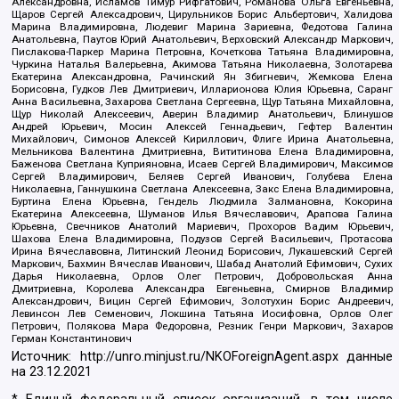
Александровна, Исламов Тимур Рифгатович, Романова Ольга Евгеньевна,
Щаров Сергей Алексадрович, Цирульников Борис Альбертович, Халидова
Марина Владимировна, Людевиг Марина Зариевна, Федотова Галина
Анатольевна, Паутов Юрий Анатольевич, Верховский Александр Маркович,
Пислакова-Паркер Марина Петровна, Кочеткова Татьяна Владимировна,
Чуркина Наталья Валерьевна, Акимова Татьяна Николаевна, Золотарева
Екатерина Александровна, Рачинский Ян Збигневич, Жемкова Елена
Борисовна, Гудков Лев Дмитриевич, Илларионова Юлия Юрьевна, Саранг
Анна Васильевна, Захарова Светлана Сергеевна, Щур Татьяна Михайловна,
Щур Николай Алексеевич, Аверин Владимир Анатольевич, Блинушов
Андрей Юрьевич, Мосин Алексей Геннадьевич, Гефтер Валентин
Михайлович, Симонов Алексей Кириллович, Флиге Ирина Анатольевна,
Мельникова Валентина Дмитриевна, Вититинова Елена Владимировна,
Баженова Светлана Куприяновна, Исаев Сергей Владимирович, Максимов
Сергей Владимирович, Беляев Сергей Иванович, Голубева Елена
Николаевна, Ганнушкина Светлана Алексеевна, Закс Елена Владимировна,
Буртина Елена Юрьевна, Гендель Людмила Залмановна, Кокорина
Екатерина Алексеевна, Шуманов Илья Вячеславович, Арапова Галина
Юрьевна, Свечников Анатолий Мариевич, Прохоров Вадим Юрьевич,
Шахова Елена Владимировна, Подузов Сергей Васильевич, Протасова
Ирина Вячеславовна, Литинский Леонид Борисович, Лукашевский Сергей
Маркович, Бахмин Вячеслав Иванович, Шабад Анатолий Ефимович, Сухих
Дарья Николаевна, Орлов Олег Петрович, Добровольская Анна
Дмитриевна, Королева Александра Евгеньевна, Смирнов Владимир
Александрович, Вицин Сергей Ефимович, Золотухин Борис Андреевич,
Левинсон Лев Семенович, Локшина Татьяна Иосифовна, Орлов Олег
Петрович, Полякова Мара Федоровна, Резник Генри Маркович, Захаров
Герман Константинович
Источник:
http://unro.minjust.ru/NKOForeignAgent.aspx
данные
на
23.12.2021