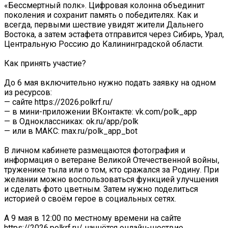
«Бессмертный полк». Цифровая колонна объединит
поколения и сохранит память о победителях. Как и
всегда, первыми шествие увидят жители Дальнего
Востока, а затем эстафета отправится через Сибирь, Урал,
Центральную Россию до Калининградской области.
Как принять участие?
До 6 мая включительно нужно подать заявку на одном
из ресурсов:
— сайте https://2026.polkrf.ru/
— в мини-приложении ВКонтакте: vk.com/polk_app
— в Одноклассниках: ok.ru/app/polk
— или в МАКС: max.ru/polk_app_bot
В личном кабинете размещаются фотография и
информация о ветеране Великой Отечественной войны,
труженике тыла или о том, кто сражался за Родину. При
желании можно воспользоваться функцией улучшения
и сделать фото цветным. Затем нужно поделиться
историей о своём герое в социальных сетях.
А 9 мая в 12:00 по местному времени на сайте
https://2026.polkrf.ru/ начнётся онлайн-шествие.