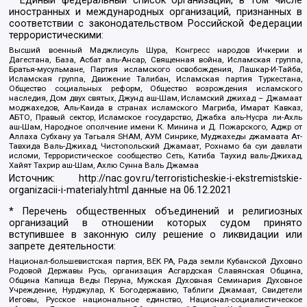
* Единый федеральный список организаций, в том числе
иностранных и международных организаций, признанных в
соответствии с законодательством Российской Федерации
террористическими:
Высший военный Маджлисуль Шура, Конгресс народов Ичкерии и
Дагестана, База, Асбат аль-Ансар, Священная война, Исламская группа,
Братья-мусульмане, Партия исламского освобождения, Лашкар-И-Тайба,
Исламская группа, Движение Талибан, Исламская партия Туркестана,
Общество социальных реформ, Общество возрождения исламского
наследия, Дом двух святых, Джунд аш-Шам, Исламский джихад – Джамаат
моджахедов, Аль-Каида в странах исламского Магриба, Имарат Кавказ,
АБТО, Правый сектор, Исламское государство, Джабха аль-Нусра ли-Ахль
аш-Шам, Народное ополчение имени К. Минина и Д. Пожарского, Аджр от
Аллаха Субхану уа Тагьаля SHAM, АУМ Синрике, Муджахеды джамаата Ат-
Тавхида Валь-Джихад, Чистопольский Джамаат, Рохнамо ба суи давлати
исломи, Террористическое сообщество Сеть, Катиба Таухид валь-Джихад,
Хайят Тахрир аш-Шам, Ахлю Сунна Валь Джамаа
Источник:
http://nac.gov.ru/terroristicheskie-i-ekstremistskie-
organizacii-i-materialy.html
данные на
06.12.2021
* Перечень общественных объединений и религиозных
организаций в отношении которых судом принято
вступившее в законную силу решение о ликвидации или
запрете деятельности:
Национал-большевистская партия, ВЕК РА, Рада земли Кубанской Духовно
Родовой Державы Русь, организация Асгардская Славянская Община,
Община Капища Веды Перуна, Мужская Духовная Семинария Духовное
Учреждение, Нурджулар, К Богодержавию, Таблиги Джамаат, Свидетели
Иеговы, Русское национальное единство, Национал-социалистическое