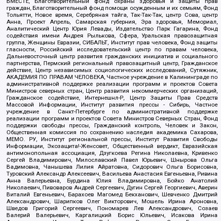
ВМЕСТЕ, Благотворительный фонд охраны здоровья и защиты прав
граждан, Благотворительный фонд помощи осужденным и их семьям, Фонд
Тольятти, Новое время, Серебряная тайга, Так-Так-Так, центр Сова, центр
Анна, Проект Апрель, Самарская губерния, Эра здоровья, Мемориал,
Аналитический Центр Юрия Левады, Издательство Парк Гагарина, Фонд
содействия имени Андрея Рылькова, Сфера, Уральская правозащитная
группа, Женщины Евразии, СИБАЛЬТ, Институт прав человека, Фонд защиты
гласности, Российский исследовательский центр по правам человека,
Дальневосточный центр развития гражданских инициатив и социального
партнерства, Пермский региональный правозащитный центр, Гражданское
действие, Центр независимых социологических исследований, Сутяжник,
АКАДЕМИЯ ПО ПРАВАМ ЧЕЛОВЕКА, Частное учреждение в Калининграде по
административной поддержке реализации программ и проектов Совета
Министров северных стран, Центр развития некоммерческих организаций,
Гражданское содействие, Интернешнл-Р, Центр Защиты Прав Средств
Массовой Информации, Институт развития прессы - Сибирь, Частное
учреждение в Санкт-Петербурге по административной поддержке
реализации программ и проектов Совета Министров Северных Стран, Фонд
поддержки свободы прессы, Гражданский контроль, Человек и Закон,
Общественная комиссия по сохранению наследия академика Сахарова,
МЕМО. РУ, Институт региональной прессы, Институт Развития Свободы
Информации, Экозащита!-Женсовет, Общественный вердикт, Евразийская
антимонопольная ассоциация, Дзугкоева Регина Николаевна, Кривенко
Сергей Владимирович, Милославский Павел Юрьевич, Шнырова Ольга
Вадимовна, Чанышева Лилия Айратовна, Сидорович Ольга Борисовна,
Туровский Александр Алексеевич, Васильева Анастасия Евгеньевна, Ривина
Анна Валерьевна, Бурдина Юлия Владимировна, Бойко Анатолий
Николаевич, Пивоваров Андрей Сергеевич, Дугин Сергей Георгиевич, Аверин
Виталий Евгеньевич, Барахоев Магомед Бекханович, Шевченко Дмитрий
Александрович, Шарипков Олег Викторович, Мошель Ирина Ароновна,
Шведов Григорий Сергеевич, Пономарев Лев Александрович, Созаев
Валерий Валерьевич, Каргалицкий Борис Юльевич, Исакова Ирина