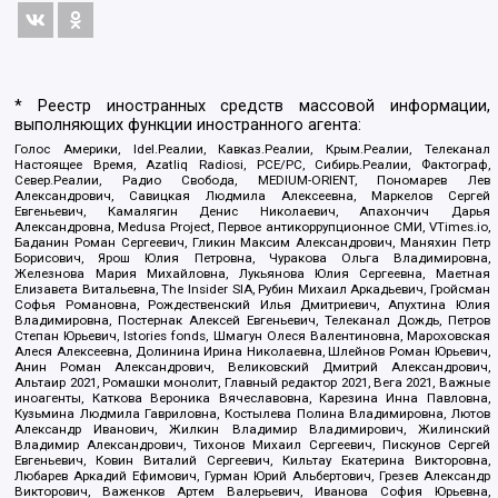
* Реестр иностранных средств массовой информации,
выполняющих функции иностранного агента:
Голос Америки, Idel.Реалии, Кавказ.Реалии, Крым.Реалии, Телеканал
Настоящее Время, Azatliq Radiosi, PCE/PC, Сибирь.Реалии, Фактограф,
Север.Реалии, Радио Свобода, MEDIUM-ORIENT, Пономарев Лев
Александрович, Савицкая Людмила Алексеевна, Маркелов Сергей
Евгеньевич, Камалягин Денис Николаевич, Апахончич Дарья
Александровна, Medusa Project, Первое антикоррупционное СМИ, VTimes.io,
Баданин Роман Сергеевич, Гликин Максим Александрович, Маняхин Петр
Борисович, Ярош Юлия Петровна, Чуракова Ольга Владимировна,
Железнова Мария Михайловна, Лукьянова Юлия Сергеевна, Маетная
Елизавета Витальевна, The Insider SIA, Рубин Михаил Аркадьевич, Гройсман
Софья Романовна, Рождественский Илья Дмитриевич, Апухтина Юлия
Владимировна, Постернак Алексей Евгеньевич, Телеканал Дождь, Петров
Степан Юрьевич, Istories fonds, Шмагун Олеся Валентиновна, Мароховская
Алеся Алексеевна, Долинина Ирина Николаевна, Шлейнов Роман Юрьевич,
Анин Роман Александрович, Великовский Дмитрий Александрович,
Альтаир 2021, Ромашки монолит, Главный редактор 2021, Вега 2021, Важные
иноагенты, Каткова Вероника Вячеславовна, Карезина Инна Павловна,
Кузьмина Людмила Гавриловна, Костылева Полина Владимировна, Лютов
Александр Иванович, Жилкин Владимир Владимирович, Жилинский
Владимир Александрович, Тихонов Михаил Сергеевич, Пискунов Сергей
Евгеньевич, Ковин Виталий Сергеевич, Кильтау Екатерина Викторовна,
Любарев Аркадий Ефимович, Гурман Юрий Альбертович, Грезев Александр
Викторович, Важенков Артем Валерьевич, Иванова София Юрьевна,