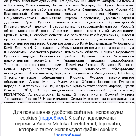
общество, Джамаат мувахидов, Объединенный Вилайат Кабарды, Балкарии
и Карачая, Союз славян, Ат-Такфир Валь-Хиджра, Пит Буль, Национал-
социалистическая рабочая партия России, Славянский союз, Формат-18,
Благородный Орден Дьявола, Армия воли народа, Национальная
Социалистическая Инициатива города Череповца, Духовно-Родовая
Держава Русь, Русское национальное единство, Древнерусской
Инглистической церкви Православных Староверов-Инглингов, Русский
общенациональный союз, Движение против нелегальной иммиграции,
Кровь и Честь, О свободе совести и о религиозных объединениях, Омская
организация общественного политического движения Русское
национальное единство, Северное Братство, Клуб Болельщиков Футбольного
Клуба Динамо, Файзрахманисты, Мусульманская религиозная организация
п. Боровский Тюменского района Тюменской области, Община Коренного
Русского народа Щелковского района, Правый сектор, Украинская
национальная ассамблея – Украинская народная самооборона,
Украинская повстанческая армия, Тризуб им. Степана Бандеры, Братство,
Белый Крест, Misanthropic division, Религиозное объединение
последователей инглиизма, Народная Социальная Инициатива, TulaSkins,
Этнополитическое объединение Русские, Русское национальное
объединение Атака, Мечеть Мирмамеда, Община Коренного Русского
народа г. Астрахани, ВОЛЯ, Меджлис крымскотатарского народа, Рубеж
Севера, ТОЙС, О противодействии экстремистской деятельности,
РЕВТАТПОД, Артподготовка, Штольц, В честь иконы Божией Матери
Державная, Сектор 16, Независимость, Фирма, Молодежная правозащитная
группа МПГ, Курсом Правды и Единения, Каракольская инициативная
группа, Автоград Крю, Союз Славянских Сил Руси, Алля-Аят,
Для повышения удобства сайта мы используем
Благотворительный пансионат Ак Умут, Русская республика Русь,
Арестантское уголовное единство, Башкорт, Нация и свобода, W.H.С., Фалунь
cookies (
подробнее
). К сайту подключены
Дафа, Иртыш Ultras, Русский Патриотический клуб-Новокузнецк/РПК,
сервисы Yandex.Metrika, LiveInternet, top.mail.ru,
Сибирский державный союз, Фонд борьбы с коррупцией, Фонд защиты прав
граждан, Штабы Навального, Совет граждан СССР Прикубанского округа г.
которые также используют файлы cookies
Краснодара
(
подробнее
).