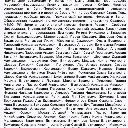
Гражданское содействие, Интернешнл-Р, Центр Защиты Прав Средств
Массовой Информации, Институт развития прессы - Сибирь, Частное
учреждение в Санкт-Петербурге по административной поддержке
реализации программ и проектов Совета Министров Северных Стран, Фонд
поддержки свободы прессы, Гражданский контроль, Человек и Закон,
Общественная комиссия по сохранению наследия академика Сахарова,
МЕМО. РУ, Институт региональной прессы, Институт Развития Свободы
Информации, Экозащита!-Женсовет, Общественный вердикт, Евразийская
антимонопольная ассоциация, Дзугкоева Регина Николаевна, Кривенко
Сергей Владимирович, Милославский Павел Юрьевич, Шнырова Ольга
Вадимовна, Чанышева Лилия Айратовна, Сидорович Ольга Борисовна,
Туровский Александр Алексеевич, Васильева Анастасия Евгеньевна, Ривина
Анна Валерьевна, Бурдина Юлия Владимировна, Бойко Анатолий
Николаевич, Пивоваров Андрей Сергеевич, Дугин Сергей Георгиевич, Аверин
Виталий Евгеньевич, Барахоев Магомед Бекханович, Шевченко Дмитрий
Александрович, Шарипков Олег Викторович, Мошель Ирина Ароновна,
Шведов Григорий Сергеевич, Пономарев Лев Александрович, Созаев
Валерий Валерьевич, Каргалицкий Борис Юльевич, Исакова Ирина
Александровна, Исламов Тимур Рифгатович, Романова Ольга Евгеньевна,
Щаров Сергей Алексадрович, Цирульников Борис Альбертович, Халидова
Марина Владимировна, Людевиг Марина Зариевна, Федотова Галина
Анатольевна, Паутов Юрий Анатольевич, Верховский Александр Маркович,
Пислакова-Паркер Марина Петровна, Кочеткова Татьяна Владимировна,
Чуркина Наталья Валерьевна, Акимова Татьяна Николаевна, Золотарева
Екатерина Александровна, Рачинский Ян Збигневич, Жемкова Елена
Борисовна, Гудков Лев Дмитриевич, Илларионова Юлия Юрьевна, Саранг
Анна Васильевна, Захарова Светлана Сергеевна, Щур Татьяна Михайловна,
Щур Николай Алексеевич, Аверин Владимир Анатольевич, Блинушов
Андрей Юрьевич, Мосин Алексей Геннадьевич, Гефтер Валентин
Михайлович, Симонов Алексей Кириллович, Флиге Ирина Анатольевна,
Мельникова Валентина Дмитриевна, Вититинова Елена Владимировна,
Баженова Светлана Куприяновна, Исаев Сергей Владимирович, Максимов