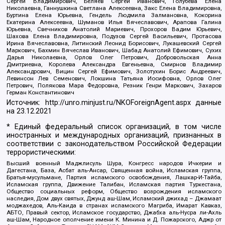
Сергей Владимирович, Беляев Сергей Иванович, Голубева Елена
Николаевна, Ганнушкина Светлана Алексеевна, Закс Елена Владимировна,
Буртина Елена Юрьевна, Гендель Людмила Залмановна, Кокорина
Екатерина Алексеевна, Шуманов Илья Вячеславович, Арапова Галина
Юрьевна, Свечников Анатолий Мариевич, Прохоров Вадим Юрьевич,
Шахова Елена Владимировна, Подузов Сергей Васильевич, Протасова
Ирина Вячеславовна, Литинский Леонид Борисович, Лукашевский Сергей
Маркович, Бахмин Вячеслав Иванович, Шабад Анатолий Ефимович, Сухих
Дарья Николаевна, Орлов Олег Петрович, Добровольская Анна
Дмитриевна, Королева Александра Евгеньевна, Смирнов Владимир
Александрович, Вицин Сергей Ефимович, Золотухин Борис Андреевич,
Левинсон Лев Семенович, Локшина Татьяна Иосифовна, Орлов Олег
Петрович, Полякова Мара Федоровна, Резник Генри Маркович, Захаров
Герман Константинович
Источник:
http://unro.minjust.ru/NKOForeignAgent.aspx
данные
на
23.12.2021
* Единый федеральный список организаций, в том числе
иностранных и международных организаций, признанных в
соответствии с законодательством Российской Федерации
террористическими:
Высший военный Маджлисуль Шура, Конгресс народов Ичкерии и
Дагестана, База, Асбат аль-Ансар, Священная война, Исламская группа,
Братья-мусульмане, Партия исламского освобождения, Лашкар-И-Тайба,
Исламская группа, Движение Талибан, Исламская партия Туркестана,
Общество социальных реформ, Общество возрождения исламского
наследия, Дом двух святых, Джунд аш-Шам, Исламский джихад – Джамаат
моджахедов, Аль-Каида в странах исламского Магриба, Имарат Кавказ,
АБТО, Правый сектор, Исламское государство, Джабха аль-Нусра ли-Ахль
аш-Шам, Народное ополчение имени К. Минина и Д. Пожарского, Аджр от