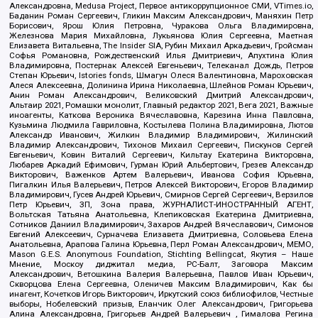
Александровна, Medusa Project, Первое антикоррупционное СМИ, VTimes.io,
Баданин Роман Сергеевич, Гликин Максим Александрович, Маняхин Петр
Борисович, Ярош Юлия Петровна, Чуракова Ольга Владимировна,
Железнова Мария Михайловна, Лукьянова Юлия Сергеевна, Маетная
Елизавета Витальевна, The Insider SIA, Рубин Михаил Аркадьевич, Гройсман
Софья Романовна, Рождественский Илья Дмитриевич, Апухтина Юлия
Владимировна, Постернак Алексей Евгеньевич, Телеканал Дождь, Петров
Степан Юрьевич, Istories fonds, Шмагун Олеся Валентиновна, Мароховская
Алеся Алексеевна, Долинина Ирина Николаевна, Шлейнов Роман Юрьевич,
Анин Роман Александрович, Великовский Дмитрий Александрович,
Альтаир 2021, Ромашки монолит, Главный редактор 2021, Вега 2021, Важные
иноагенты, Каткова Вероника Вячеславовна, Карезина Инна Павловна,
Кузьмина Людмила Гавриловна, Костылева Полина Владимировна, Лютов
Александр Иванович, Жилкин Владимир Владимирович, Жилинский
Владимир Александрович, Тихонов Михаил Сергеевич, Пискунов Сергей
Евгеньевич, Ковин Виталий Сергеевич, Кильтау Екатерина Викторовна,
Любарев Аркадий Ефимович, Гурман Юрий Альбертович, Грезев Александр
Викторович, Важенков Артем Валерьевич, Иванова София Юрьевна,
Пигалкин Илья Валерьевич, Петров Алексей Викторович, Егоров Владимир
Владимирович, Гусев Андрей Юрьевич, Смирнов Сергей Сергеевич, Верзилов
Петр Юрьевич, ЗП, Зона права, ЖУРНАЛИСТ-ИНОСТРАННЫЙ АГЕНТ,
Вольтская Татьяна Анатольевна, Клепиковская Екатерина Дмитриевна,
Сотников Даниил Владимирович, Захаров Андрей Вячеславович, Симонов
Евгений Алексеевич, Сурначева Елизавета Дмитриевна, Соловьева Елена
Анатольевна, Арапова Галина Юрьевна, Перл Роман Александрович, МЕМО,
Mason G.E.S. Anonymous Foundation, Stichting Bellingcat, Якутия – Наше
Мнение, Москоу диджитал медиа, РС-Балт, Заговора Максим
Александрович, Ветошкина Валерия Валерьевна, Павлов Иван Юрьевич,
Скворцова Елена Сергеевна, Оленичев Максим Владимирович, Как бы
инагент, Кочетков Игорь Викторович, Иркутский союз библиофилов, Честные
выборы, Нобелевский призыв, Еланчик Олег Александрович, Григорьева
Алина Александровна, Григорьев Андрей Валерьевич , Гималова Регина