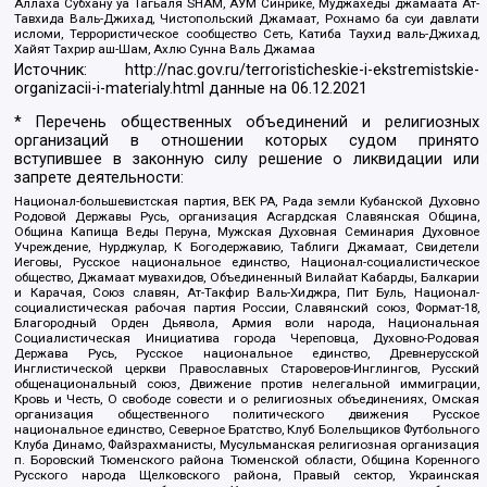
Аллаха Субхану уа Тагьаля SHAM, АУМ Синрике, Муджахеды джамаата Ат-
Тавхида Валь-Джихад, Чистопольский Джамаат, Рохнамо ба суи давлати
исломи, Террористическое сообщество Сеть, Катиба Таухид валь-Джихад,
Хайят Тахрир аш-Шам, Ахлю Сунна Валь Джамаа
Источник:
http://nac.gov.ru/terroristicheskie-i-ekstremistskie-
organizacii-i-materialy.html
данные на
06.12.2021
* Перечень общественных объединений и религиозных
организаций в отношении которых судом принято
вступившее в законную силу решение о ликвидации или
запрете деятельности:
Национал-большевистская партия, ВЕК РА, Рада земли Кубанской Духовно
Родовой Державы Русь, организация Асгардская Славянская Община,
Община Капища Веды Перуна, Мужская Духовная Семинария Духовное
Учреждение, Нурджулар, К Богодержавию, Таблиги Джамаат, Свидетели
Иеговы, Русское национальное единство, Национал-социалистическое
общество, Джамаат мувахидов, Объединенный Вилайат Кабарды, Балкарии
и Карачая, Союз славян, Ат-Такфир Валь-Хиджра, Пит Буль, Национал-
социалистическая рабочая партия России, Славянский союз, Формат-18,
Благородный Орден Дьявола, Армия воли народа, Национальная
Социалистическая Инициатива города Череповца, Духовно-Родовая
Держава Русь, Русское национальное единство, Древнерусской
Инглистической церкви Православных Староверов-Инглингов, Русский
общенациональный союз, Движение против нелегальной иммиграции,
Кровь и Честь, О свободе совести и о религиозных объединениях, Омская
организация общественного политического движения Русское
национальное единство, Северное Братство, Клуб Болельщиков Футбольного
Клуба Динамо, Файзрахманисты, Мусульманская религиозная организация
п. Боровский Тюменского района Тюменской области, Община Коренного
Русского народа Щелковского района, Правый сектор, Украинская