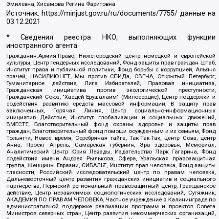
Эмилевна, Хисамова Регина Фаритовна
Источник:
https://minjust.gov.ru/ru/documents/7755/
данные на
03.12.2021
* Сведения реестра НКО, выполняющих функции
иностранного агента:
Гражданин.Армия.Право, Нижегородский центр немецкой и европейской
культуры, Центр гендерных исследований, Фонд защиты прав граждан Штаб,
Институт права и публичной политики, Фонд борьбы с коррупцией, Альянс
врачей, НАСИЛИЮ.НЕТ, Мы против СПИДа, СВЕЧА, Открытый Петербург,
Гуманитарное действие, Лига Избирателей, Правовая инициатива,
Гражданская инициатива против экологической преступности,
Гражданский Союз, "Хасдей Ерушалаим" (Милосердие), Центр поддержки и
содействия развитию средств массовой информации, В защиту прав
заключенных, Горячая Линия, Центр социально-информационных
инициатив Действие, Институт глобализации и социальных движений,
ВМЕСТЕ, Благотворительный фонд охраны здоровья и защиты прав
граждан, Благотворительный фонд помощи осужденным и их семьям, Фонд
Тольятти, Новое время, Серебряная тайга, Так-Так-Так, центр Сова, центр
Анна, Проект Апрель, Самарская губерния, Эра здоровья, Мемориал,
Аналитический Центр Юрия Левады, Издательство Парк Гагарина, Фонд
содействия имени Андрея Рылькова, Сфера, Уральская правозащитная
группа, Женщины Евразии, СИБАЛЬТ, Институт прав человека, Фонд защиты
гласности, Российский исследовательский центр по правам человека,
Дальневосточный центр развития гражданских инициатив и социального
партнерства, Пермский региональный правозащитный центр, Гражданское
действие, Центр независимых социологических исследований, Сутяжник,
АКАДЕМИЯ ПО ПРАВАМ ЧЕЛОВЕКА, Частное учреждение в Калининграде по
административной поддержке реализации программ и проектов Совета
Министров северных стран, Центр развития некоммерческих организаций,