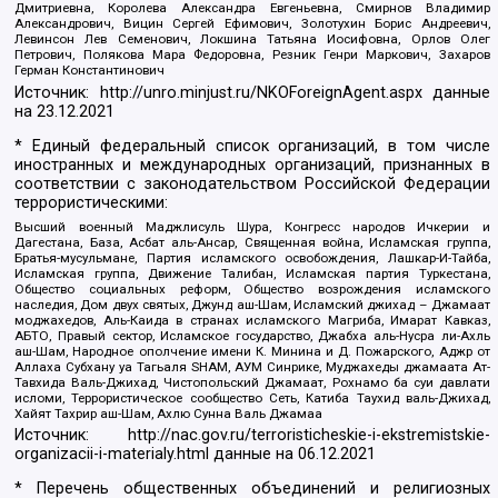
Дмитриевна, Королева Александра Евгеньевна, Смирнов Владимир
Александрович, Вицин Сергей Ефимович, Золотухин Борис Андреевич,
Левинсон Лев Семенович, Локшина Татьяна Иосифовна, Орлов Олег
Петрович, Полякова Мара Федоровна, Резник Генри Маркович, Захаров
Герман Константинович
Источник:
http://unro.minjust.ru/NKOForeignAgent.aspx
данные
на
23.12.2021
* Единый федеральный список организаций, в том числе
иностранных и международных организаций, признанных в
соответствии с законодательством Российской Федерации
террористическими:
Высший военный Маджлисуль Шура, Конгресс народов Ичкерии и
Дагестана, База, Асбат аль-Ансар, Священная война, Исламская группа,
Братья-мусульмане, Партия исламского освобождения, Лашкар-И-Тайба,
Исламская группа, Движение Талибан, Исламская партия Туркестана,
Общество социальных реформ, Общество возрождения исламского
наследия, Дом двух святых, Джунд аш-Шам, Исламский джихад – Джамаат
моджахедов, Аль-Каида в странах исламского Магриба, Имарат Кавказ,
АБТО, Правый сектор, Исламское государство, Джабха аль-Нусра ли-Ахль
аш-Шам, Народное ополчение имени К. Минина и Д. Пожарского, Аджр от
Аллаха Субхану уа Тагьаля SHAM, АУМ Синрике, Муджахеды джамаата Ат-
Тавхида Валь-Джихад, Чистопольский Джамаат, Рохнамо ба суи давлати
исломи, Террористическое сообщество Сеть, Катиба Таухид валь-Джихад,
Хайят Тахрир аш-Шам, Ахлю Сунна Валь Джамаа
Источник:
http://nac.gov.ru/terroristicheskie-i-ekstremistskie-
organizacii-i-materialy.html
данные на
06.12.2021
* Перечень общественных объединений и религиозных