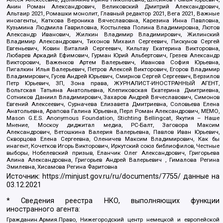
Анин Роман Александрович, Великовский Дмитрий Александрович,
Альтаир 2021, Ромашки монолит, Главный редактор 2021, Вега 2021, Важные
иноагенты, Каткова Вероника Вячеславовна, Карезина Инна Павловна,
Кузьмина Людмила Гавриловна, Костылева Полина Владимировна, Лютов
Александр Иванович, Жилкин Владимир Владимирович, Жилинский
Владимир Александрович, Тихонов Михаил Сергеевич, Пискунов Сергей
Евгеньевич, Ковин Виталий Сергеевич, Кильтау Екатерина Викторовна,
Любарев Аркадий Ефимович, Гурман Юрий Альбертович, Грезев Александр
Викторович, Важенков Артем Валерьевич, Иванова София Юрьевна,
Пигалкин Илья Валерьевич, Петров Алексей Викторович, Егоров Владимир
Владимирович, Гусев Андрей Юрьевич, Смирнов Сергей Сергеевич, Верзилов
Петр Юрьевич, ЗП, Зона права, ЖУРНАЛИСТ-ИНОСТРАННЫЙ АГЕНТ,
Вольтская Татьяна Анатольевна, Клепиковская Екатерина Дмитриевна,
Сотников Даниил Владимирович, Захаров Андрей Вячеславович, Симонов
Евгений Алексеевич, Сурначева Елизавета Дмитриевна, Соловьева Елена
Анатольевна, Арапова Галина Юрьевна, Перл Роман Александрович, МЕМО,
Mason G.E.S. Anonymous Foundation, Stichting Bellingcat, Якутия – Наше
Мнение, Москоу диджитал медиа, РС-Балт, Заговора Максим
Александрович, Ветошкина Валерия Валерьевна, Павлов Иван Юрьевич,
Скворцова Елена Сергеевна, Оленичев Максим Владимирович, Как бы
инагент, Кочетков Игорь Викторович, Иркутский союз библиофилов, Честные
выборы, Нобелевский призыв, Еланчик Олег Александрович, Григорьева
Алина Александровна, Григорьев Андрей Валерьевич , Гималова Регина
Эмилевна, Хисамова Регина Фаритовна
Источник:
https://minjust.gov.ru/ru/documents/7755/
данные на
03.12.2021
* Сведения реестра НКО, выполняющих функции
иностранного агента:
Гражданин.Армия.Право, Нижегородский центр немецкой и европейской