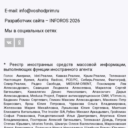
E-mail: info@voshodprim.ru
Разработчик сайта –
INFOROS
2026
Мы в социальных сетях:
* Реестр иностранных средств массовой информации,
выполняющих функции иностранного агента:
Голос Америки, Idel.Реалии, Кавказ.Реалии, Крым.Реалии, Телеканал
Настоящее Время, Azatliq Radiosi, PCE/PC, Сибирь.Реалии, Фактограф,
Север.Реалии, Радио Свобода, MEDIUM-ORIENT, Пономарев Лев
Александрович, Савицкая Людмила Алексеевна, Маркелов Сергей
Евгеньевич, Камалягин Денис Николаевич, Апахончич Дарья
Александровна, Medusa Project, Первое антикоррупционное СМИ, VTimes.io,
Баданин Роман Сергеевич, Гликин Максим Александрович, Маняхин Петр
Борисович, Ярош Юлия Петровна, Чуракова Ольга Владимировна,
Железнова Мария Михайловна, Лукьянова Юлия Сергеевна, Маетная
Елизавета Витальевна, The Insider SIA, Рубин Михаил Аркадьевич, Гройсман
Софья Романовна, Рождественский Илья Дмитриевич, Апухтина Юлия
Владимировна, Постернак Алексей Евгеньевич, Телеканал Дождь, Петров
Степан Юрьевич, Istories fonds, Шмагун Олеся Валентиновна, Мароховская
Алеся Алексеевна, Долинина Ирина Николаевна, Шлейнов Роман Юрьевич,