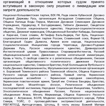
организаций в отношении которых судом принято
вступившее в законную силу решение о ликвидации или
запрете деятельности:
Национал-большевистская партия, ВЕК РА, Рада земли Кубанской Духовно
Родовой Державы Русь, организация Асгардская Славянская Община,
Община Капища Веды Перуна, Мужская Духовная Семинария Духовное
Учреждение, Нурджулар, К Богодержавию, Таблиги Джамаат, Свидетели
Иеговы, Русское национальное единство, Национал-социалистическое
общество, Джамаат мувахидов, Объединенный Вилайат Кабарды, Балкарии
и Карачая, Союз славян, Ат-Такфир Валь-Хиджра, Пит Буль, Национал-
социалистическая рабочая партия России, Славянский союз, Формат-18,
Благородный Орден Дьявола, Армия воли народа, Национальная
Социалистическая Инициатива города Череповца, Духовно-Родовая
Держава Русь, Русское национальное единство, Древнерусской
Инглистической церкви Православных Староверов-Инглингов, Русский
общенациональный союз, Движение против нелегальной иммиграции,
Кровь и Честь, О свободе совести и о религиозных объединениях, Омская
организация общественного политического движения Русское
национальное единство, Северное Братство, Клуб Болельщиков Футбольного
Клуба Динамо, Файзрахманисты, Мусульманская религиозная организация
п. Боровский Тюменского района Тюменской области, Община Коренного
Русского народа Щелковского района, Правый сектор, Украинская
национальная ассамблея – Украинская народная самооборона,
Украинская повстанческая армия, Тризуб им. Степана Бандеры, Братство,
Белый Крест, Misanthropic division, Религиозное объединение
последователей инглиизма, Народная Социальная Инициатива, TulaSkins,
Этнополитическое объединение Русские, Русское национальное
объединение Атака, Мечеть Мирмамеда, Община Коренного Русского
народа г. Астрахани, ВОЛЯ, Меджлис крымскотатарского народа, Рубеж
Севера, ТОЙС, О противодействии экстремистской деятельности,
РЕВТАТПОД, Артподготовка, Штольц, В честь иконы Божией Матери