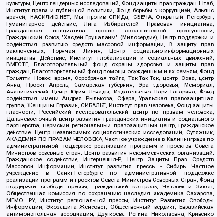
культуры, Центр гендерных исследований, Фонд защиты прав граждан Штаб,
Институт права и публичной политики, Фонд борьбы с коррупцией, Альянс
врачей, НАСИЛИЮ.НЕТ, Мы против СПИДа, СВЕЧА, Открытый Петербург,
Гуманитарное действие, Лига Избирателей, Правовая инициатива,
Гражданская инициатива против экологической преступности,
Гражданский Союз, "Хасдей Ерушалаим" (Милосердие), Центр поддержки и
содействия развитию средств массовой информации, В защиту прав
заключенных, Горячая Линия, Центр социально-информационных
инициатив Действие, Институт глобализации и социальных движений,
ВМЕСТЕ, Благотворительный фонд охраны здоровья и защиты прав
граждан, Благотворительный фонд помощи осужденным и их семьям, Фонд
Тольятти, Новое время, Серебряная тайга, Так-Так-Так, центр Сова, центр
Анна, Проект Апрель, Самарская губерния, Эра здоровья, Мемориал,
Аналитический Центр Юрия Левады, Издательство Парк Гагарина, Фонд
содействия имени Андрея Рылькова, Сфера, Уральская правозащитная
группа, Женщины Евразии, СИБАЛЬТ, Институт прав человека, Фонд защиты
гласности, Российский исследовательский центр по правам человека,
Дальневосточный центр развития гражданских инициатив и социального
партнерства, Пермский региональный правозащитный центр, Гражданское
действие, Центр независимых социологических исследований, Сутяжник,
АКАДЕМИЯ ПО ПРАВАМ ЧЕЛОВЕКА, Частное учреждение в Калининграде по
административной поддержке реализации программ и проектов Совета
Министров северных стран, Центр развития некоммерческих организаций,
Гражданское содействие, Интернешнл-Р, Центр Защиты Прав Средств
Массовой Информации, Институт развития прессы - Сибирь, Частное
учреждение в Санкт-Петербурге по административной поддержке
реализации программ и проектов Совета Министров Северных Стран, Фонд
поддержки свободы прессы, Гражданский контроль, Человек и Закон,
Общественная комиссия по сохранению наследия академика Сахарова,
МЕМО. РУ, Институт региональной прессы, Институт Развития Свободы
Информации, Экозащита!-Женсовет, Общественный вердикт, Евразийская
антимонопольная ассоциация, Дзугкоева Регина Николаевна, Кривенко