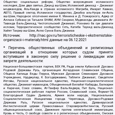
Общество социальных реформ, Общество возрождения исламского
наследия, Дом двух святых, Джунд аш-Шам, Исламский джихад – Джамаат
моджахедов, Аль-Каида в странах исламского Магриба, Имарат Кавказ,
АБТО, Правый сектор, Исламское государство, Джабха аль-Нусра ли-Ахль
аш-Шам, Народное ополчение имени К. Минина и Д. Пожарского, Аджр от
Аллаха Субхану уа Тагьаля SHAM, АУМ Синрике, Муджахеды джамаата Ат-
Тавхида Валь-Джихад, Чистопольский Джамаат, Рохнамо ба суи давлати
исломи, Террористическое сообщество Сеть, Катиба Таухид валь-Джихад,
Хайят Тахрир аш-Шам, Ахлю Сунна Валь Джамаа
Источник:
http://nac.gov.ru/terroristicheskie-i-ekstremistskie-
organizacii-i-materialy.html
данные на
06.12.2021
* Перечень общественных объединений и религиозных
организаций в отношении которых судом принято
вступившее в законную силу решение о ликвидации или
запрете деятельности:
Национал-большевистская партия, ВЕК РА, Рада земли Кубанской Духовно
Родовой Державы Русь, организация Асгардская Славянская Община,
Община Капища Веды Перуна, Мужская Духовная Семинария Духовное
Учреждение, Нурджулар, К Богодержавию, Таблиги Джамаат, Свидетели
Иеговы, Русское национальное единство, Национал-социалистическое
общество, Джамаат мувахидов, Объединенный Вилайат Кабарды, Балкарии
и Карачая, Союз славян, Ат-Такфир Валь-Хиджра, Пит Буль, Национал-
социалистическая рабочая партия России, Славянский союз, Формат-18,
Благородный Орден Дьявола, Армия воли народа, Национальная
Социалистическая Инициатива города Череповца, Духовно-Родовая
Держава Русь, Русское национальное единство, Древнерусской
Инглистической церкви Православных Староверов-Инглингов, Русский
общенациональный союз, Движение против нелегальной иммиграции,
Кровь и Честь, О свободе совести и о религиозных объединениях, Омская