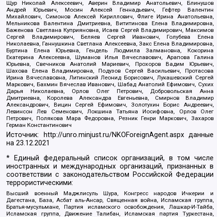
Щур Николай Алексеевич, Аверин Владимир Анатольевич, Блинушов
Андрей Юрьевич, Мосин Алексей Геннадьевич, Гефтер Валентин
Михайлович, Симонов Алексей Кириллович, Флиге Ирина Анатольевна,
Мельникова Валентина Дмитриевна, Вититинова Елена Владимировна,
Баженова Светлана Куприяновна, Исаев Сергей Владимирович, Максимов
Сергей Владимирович, Беляев Сергей Иванович, Голубева Елена
Николаевна, Ганнушкина Светлана Алексеевна, Закс Елена Владимировна,
Буртина Елена Юрьевна, Гендель Людмила Залмановна, Кокорина
Екатерина Алексеевна, Шуманов Илья Вячеславович, Арапова Галина
Юрьевна, Свечников Анатолий Мариевич, Прохоров Вадим Юрьевич,
Шахова Елена Владимировна, Подузов Сергей Васильевич, Протасова
Ирина Вячеславовна, Литинский Леонид Борисович, Лукашевский Сергей
Маркович, Бахмин Вячеслав Иванович, Шабад Анатолий Ефимович, Сухих
Дарья Николаевна, Орлов Олег Петрович, Добровольская Анна
Дмитриевна, Королева Александра Евгеньевна, Смирнов Владимир
Александрович, Вицин Сергей Ефимович, Золотухин Борис Андреевич,
Левинсон Лев Семенович, Локшина Татьяна Иосифовна, Орлов Олег
Петрович, Полякова Мара Федоровна, Резник Генри Маркович, Захаров
Герман Константинович
Источник:
http://unro.minjust.ru/NKOForeignAgent.aspx
данные
на
23.12.2021
* Единый федеральный список организаций, в том числе
иностранных и международных организаций, признанных в
соответствии с законодательством Российской Федерации
террористическими:
Высший военный Маджлисуль Шура, Конгресс народов Ичкерии и
Дагестана, База, Асбат аль-Ансар, Священная война, Исламская группа,
Братья-мусульмане, Партия исламского освобождения, Лашкар-И-Тайба,
Исламская группа, Движение Талибан, Исламская партия Туркестана,