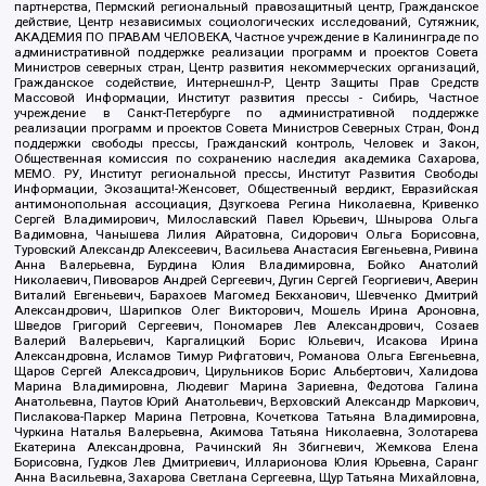
партнерства, Пермский региональный правозащитный центр, Гражданское
действие, Центр независимых социологических исследований, Сутяжник,
АКАДЕМИЯ ПО ПРАВАМ ЧЕЛОВЕКА, Частное учреждение в Калининграде по
административной поддержке реализации программ и проектов Совета
Министров северных стран, Центр развития некоммерческих организаций,
Гражданское содействие, Интернешнл-Р, Центр Защиты Прав Средств
Массовой Информации, Институт развития прессы - Сибирь, Частное
учреждение в Санкт-Петербурге по административной поддержке
реализации программ и проектов Совета Министров Северных Стран, Фонд
поддержки свободы прессы, Гражданский контроль, Человек и Закон,
Общественная комиссия по сохранению наследия академика Сахарова,
МЕМО. РУ, Институт региональной прессы, Институт Развития Свободы
Информации, Экозащита!-Женсовет, Общественный вердикт, Евразийская
антимонопольная ассоциация, Дзугкоева Регина Николаевна, Кривенко
Сергей Владимирович, Милославский Павел Юрьевич, Шнырова Ольга
Вадимовна, Чанышева Лилия Айратовна, Сидорович Ольга Борисовна,
Туровский Александр Алексеевич, Васильева Анастасия Евгеньевна, Ривина
Анна Валерьевна, Бурдина Юлия Владимировна, Бойко Анатолий
Николаевич, Пивоваров Андрей Сергеевич, Дугин Сергей Георгиевич, Аверин
Виталий Евгеньевич, Барахоев Магомед Бекханович, Шевченко Дмитрий
Александрович, Шарипков Олег Викторович, Мошель Ирина Ароновна,
Шведов Григорий Сергеевич, Пономарев Лев Александрович, Созаев
Валерий Валерьевич, Каргалицкий Борис Юльевич, Исакова Ирина
Александровна, Исламов Тимур Рифгатович, Романова Ольга Евгеньевна,
Щаров Сергей Алексадрович, Цирульников Борис Альбертович, Халидова
Марина Владимировна, Людевиг Марина Зариевна, Федотова Галина
Анатольевна, Паутов Юрий Анатольевич, Верховский Александр Маркович,
Пислакова-Паркер Марина Петровна, Кочеткова Татьяна Владимировна,
Чуркина Наталья Валерьевна, Акимова Татьяна Николаевна, Золотарева
Екатерина Александровна, Рачинский Ян Збигневич, Жемкова Елена
Борисовна, Гудков Лев Дмитриевич, Илларионова Юлия Юрьевна, Саранг
Анна Васильевна, Захарова Светлана Сергеевна, Щур Татьяна Михайловна,