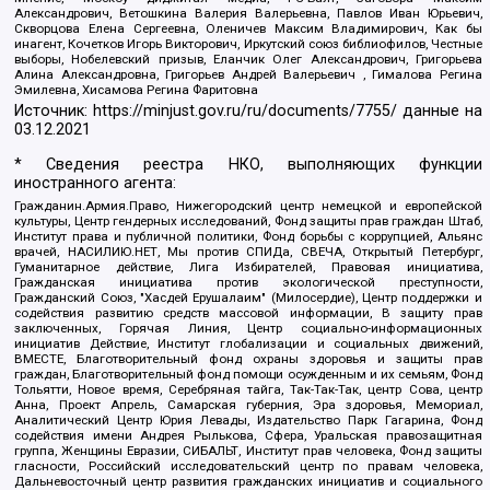
Александрович, Ветошкина Валерия Валерьевна, Павлов Иван Юрьевич,
Скворцова Елена Сергеевна, Оленичев Максим Владимирович, Как бы
инагент, Кочетков Игорь Викторович, Иркутский союз библиофилов, Честные
выборы, Нобелевский призыв, Еланчик Олег Александрович, Григорьева
Алина Александровна, Григорьев Андрей Валерьевич , Гималова Регина
Эмилевна, Хисамова Регина Фаритовна
Источник:
https://minjust.gov.ru/ru/documents/7755/
данные на
03.12.2021
* Сведения реестра НКО, выполняющих функции
иностранного агента:
Гражданин.Армия.Право, Нижегородский центр немецкой и европейской
культуры, Центр гендерных исследований, Фонд защиты прав граждан Штаб,
Институт права и публичной политики, Фонд борьбы с коррупцией, Альянс
врачей, НАСИЛИЮ.НЕТ, Мы против СПИДа, СВЕЧА, Открытый Петербург,
Гуманитарное действие, Лига Избирателей, Правовая инициатива,
Гражданская инициатива против экологической преступности,
Гражданский Союз, "Хасдей Ерушалаим" (Милосердие), Центр поддержки и
содействия развитию средств массовой информации, В защиту прав
заключенных, Горячая Линия, Центр социально-информационных
инициатив Действие, Институт глобализации и социальных движений,
ВМЕСТЕ, Благотворительный фонд охраны здоровья и защиты прав
граждан, Благотворительный фонд помощи осужденным и их семьям, Фонд
Тольятти, Новое время, Серебряная тайга, Так-Так-Так, центр Сова, центр
Анна, Проект Апрель, Самарская губерния, Эра здоровья, Мемориал,
Аналитический Центр Юрия Левады, Издательство Парк Гагарина, Фонд
содействия имени Андрея Рылькова, Сфера, Уральская правозащитная
группа, Женщины Евразии, СИБАЛЬТ, Институт прав человека, Фонд защиты
гласности, Российский исследовательский центр по правам человека,
Дальневосточный центр развития гражданских инициатив и социального