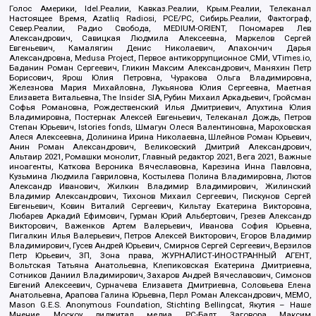
Голос Америки, Idel.Реалии, Кавказ.Реалии, Крым.Реалии, Телеканал
Настоящее Время, Azatliq Radiosi, PCE/PC, Сибирь.Реалии, Фактограф,
Север.Реалии, Радио Свобода, MEDIUM-ORIENT, Пономарев Лев
Александрович, Савицкая Людмила Алексеевна, Маркелов Сергей
Евгеньевич, Камалягин Денис Николаевич, Апахончич Дарья
Александровна, Medusa Project, Первое антикоррупционное СМИ, VTimes.io,
Баданин Роман Сергеевич, Гликин Максим Александрович, Маняхин Петр
Борисович, Ярош Юлия Петровна, Чуракова Ольга Владимировна,
Железнова Мария Михайловна, Лукьянова Юлия Сергеевна, Маетная
Елизавета Витальевна, The Insider SIA, Рубин Михаил Аркадьевич, Гройсман
Софья Романовна, Рождественский Илья Дмитриевич, Апухтина Юлия
Владимировна, Постернак Алексей Евгеньевич, Телеканал Дождь, Петров
Степан Юрьевич, Istories fonds, Шмагун Олеся Валентиновна, Мароховская
Алеся Алексеевна, Долинина Ирина Николаевна, Шлейнов Роман Юрьевич,
Анин Роман Александрович, Великовский Дмитрий Александрович,
Альтаир 2021, Ромашки монолит, Главный редактор 2021, Вега 2021, Важные
иноагенты, Каткова Вероника Вячеславовна, Карезина Инна Павловна,
Кузьмина Людмила Гавриловна, Костылева Полина Владимировна, Лютов
Александр Иванович, Жилкин Владимир Владимирович, Жилинский
Владимир Александрович, Тихонов Михаил Сергеевич, Пискунов Сергей
Евгеньевич, Ковин Виталий Сергеевич, Кильтау Екатерина Викторовна,
Любарев Аркадий Ефимович, Гурман Юрий Альбертович, Грезев Александр
Викторович, Важенков Артем Валерьевич, Иванова София Юрьевна,
Пигалкин Илья Валерьевич, Петров Алексей Викторович, Егоров Владимир
Владимирович, Гусев Андрей Юрьевич, Смирнов Сергей Сергеевич, Верзилов
Петр Юрьевич, ЗП, Зона права, ЖУРНАЛИСТ-ИНОСТРАННЫЙ АГЕНТ,
Вольтская Татьяна Анатольевна, Клепиковская Екатерина Дмитриевна,
Сотников Даниил Владимирович, Захаров Андрей Вячеславович, Симонов
Евгений Алексеевич, Сурначева Елизавета Дмитриевна, Соловьева Елена
Анатольевна, Арапова Галина Юрьевна, Перл Роман Александрович, МЕМО,
Mason G.E.S. Anonymous Foundation, Stichting Bellingcat, Якутия – Наше
Мнение, Москоу диджитал медиа, РС-Балт, Заговора Максим