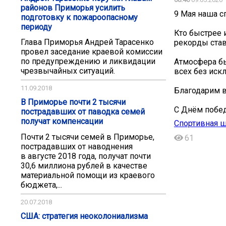
районов Приморья усилить
9 Мая наша с
подготовку к пожароопасному
периоду
Кто быстрее и
Глава Приморья Андрей Тарасенко
рекорды став
провел заседание краевой комиссии
по предупреждению и ликвидации
Атмосфера бы
чрезвычайных ситуаций.
всех без иск
11.09.2018
Благодарим вс
В Приморье почти 2 тысячи
С Днём побед
пострадавших от паводка семей
получат компенсации
Спортивная ш
Почти 2 тысячи семей в Приморье,
61
пострадавших от наводнения
в августе 2018 года, получат почти
30,6 миллиона рублей в качестве
материальной помощи из краевого
бюджета,...
20.07.2018
США: стратегия неоколониализма