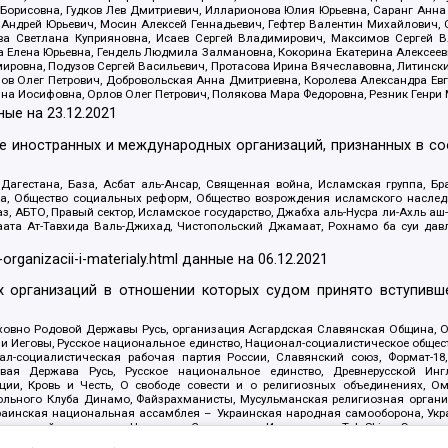
Борисовна, Гудков Лев Дмитриевич, Илларионова Юлия Юрьевна, Саранг Анна
Андрей Юрьевич, Мосин Алексей Геннадьевич, Гефтер Валентин Михайлович,
а Светлана Куприяновна, Исаев Сергей Владимирович, Максимов Сергей Вл
а Елена Юрьевна, Гендель Людмила Залмановна, Кокорина Екатерина Алексее
ровна, Подузов Сергей Васильевич, Протасова Ирина Вячеславовна, Литинск
ов Олег Петрович, Добровольская Анна Дмитриевна, Королева Александра Ев
яна Иосифовна, Орлов Олег Петрович, Полякова Мара Федоровна, Резник Генри
ные на
23.12.2021
ле иностранных и международных организаций, признанных в с
гестана, База, Асбат аль-Ансар, Священная война, Исламская группа, Бра
ана, Общество социальных реформ, Общество возрождения исламского насле
з, АБТО, Правый сектор, Исламское государство, Джабха аль-Нусра ли-Ахль а
та Ат-Тавхида Валь-Джихад, Чистопольский Джамаат, Рохнамо ба суи давлат
-organizacii-i-materialy.html
данные на
06.12.2021
 организаций в отношении которых судом принято вступивше
Духовно Родовой Державы Русь, организация Асгардская Славянская Община,
ли Иеговы, Русское национальное единство, Национал-социалистическое обще
нал-социалистическая рабочая партия России, Славянский союз, Формат-
вая Держава Русь, Русское национальное единство, Древнерусской Ингл
ии, Кровь и Честь, О свободе совести и о религиозных объединениях, Ом
тбольного Клуба Динамо, Файзрахманисты, Мусульманская религиозная орган
раинская национальная ассамблея – Украинская народная самооборона, Укра
ледователей инглиизма, Народная Социальная Инициатива, TulaSkins, Этноп
. Астрахани, ВОЛЯ, Меджлис крымскотатарского народа, Рубеж Севера, ТО