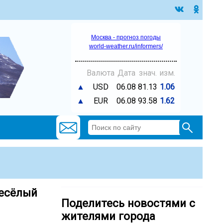
Москва - прогноз погоды
world-weather.ru/informers/
Валюта
Дата
знач.
изм.
▲
USD
06.08
81.13
1.06
▲
EUR
06.08
93.58
1.62
весёлый
Поделитесь новостями с
жителями города