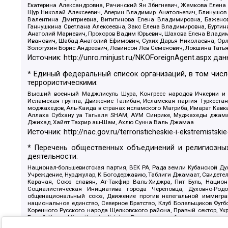
Екатерина Александровна, Рачинский Ян Збигневич, Жемкова Елена 
Щур Николай Алексеевич, Аверин Владимир Анатольевич, Блинушов 
Валентина Дмитриевна, Вититинова Елена Владимировна, Баженов
Ганнушкина Светлана Алексеевна, Закс Елена Владимировна, Буртин
Анатолий Мариевич, Прохоров Вадим Юрьевич, Шахова Елена Владими
Иванович, Шабад Анатолий Ефимович, Сухих Дарья Николаевна, Орл
Золотухин Борис Андреевич, Левинсон Лев Семенович, Локшина Тать
Источник:
http://unro.minjust.ru/NKOForeignAgent.aspx
дан
* Единый федеральный список организаций, в том чис
террористическими:
Высший военный Маджлисуль Шура, Конгресс народов Ичкерии и Да
Исламская группа, Движение Талибан, Исламская партия Туркест
моджахедов, Аль-Каида в странах исламского Магриба, Имарат Кавка
Аллаха Субхану уа Тагьаля SHAM, АУМ Синрике, Муджахеды джамаа
Джихад, Хайят Тахрир аш-Шам, Ахлю Сунна Валь Джамаа
Источник:
http://nac.gov.ru/terroristicheskie-i-ekstremistskie
* Перечень общественных объединений и религиозных
деятельности:
Национал-большевистская партия, ВЕК РА, Рада земли Кубанской 
Учреждение, Нурджулар, К Богодержавию, Таблиги Джамаат, Свидете
Карачая, Союз славян, Ат-Такфир Валь-Хиджра, Пит Буль, Нацио
Социалистическая Инициатива города Череповца, Духовно-Родо
общенациональный союз, Движение против нелегальной иммиграц
национальное единство, Северное Братство, Клуб Болельщиков Фу
Коренного Русского народа Щелковского района, Правый сектор, Ук
Белый Крест, Misanthropic division, Религиозное объединение пос
Атака, Мечеть Мирмамеда, Община Коренного Русского народа г