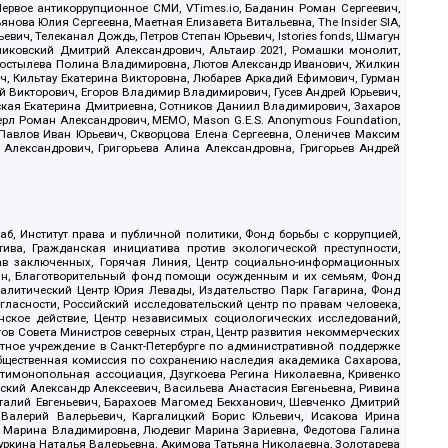
ервое антикоррупционное СМИ, VTimes.io, Баданин Роман Сергеевич,
ова Юлия Сергеевна, Маетная Елизавета Витальевна, The Insider SIA,
ич, Телеканал Дождь, Петров Степан Юрьевич, Istories fonds, Шмагун
иковский Дмитрий Александрович, Альтаир 2021, Ромашки монолит,
, Костылева Полина Владимировна, Лютов Александр Иванович, Жилкин
, Кильтау Екатерина Викторовна, Любарев Аркадий Ефимович, Гурман
й Викторович, Егоров Владимир Владимирович, Гусев Андрей Юрьевич,
ская Екатерина Дмитриевна, Сотников Даниил Владимирович, Захаров
ерл Роман Александрович, МЕМО, Mason G.E.S. Anonymous Foundation,
, Павлов Иван Юрьевич, Скворцова Елена Сергеевна, Оленичев Максим
 Александрович, Григорьева Алина Александровна, Григорьев Андрей
б, Институт права и публичной политики, Фонд борьбы с коррупцией,
ива, Гражданская инициатива против экологической преступности,
рав заключенных, Горячая Линия, Центр социально-информационных
дан, Благотворительный фонд помощи осужденным и их семьям, Фонд
 Аналитический Центр Юрия Левады, Издательство Парк Гагарина, Фонд
гласности, Российский исследовательский центр по правам человека,
ское действие, Центр независимых социологических исследований,
в Совета Министров северных стран, Центр развития некоммерческих
стное учреждение в Санкт-Петербурге по административной поддержке
Общественная комиссия по сохранению наследия академика Сахарова,
нтимонопольная ассоциация, Дзугкоева Регина Николаевна, Кривенко
кий Александр Алексеевич, Васильева Анастасия Евгеньевна, Ривина
италий Евгеньевич, Барахоев Магомед Бекханович, Шевченко Дмитрий
 Валерий Валерьевич, Каргалицкий Борис Юльевич, Исакова Ирина
ва Марина Владимировна, Людевиг Марина Зариевна, Федотова Галина
уркина Наталья Валерьевна, Акимова Татьяна Николаевна, Золотарева