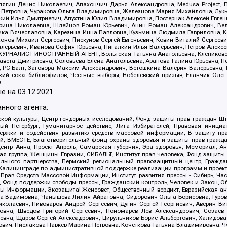
ягин Денис Николаевич, Апахончич Дарья Александровна, Medusa Project, П
етровна, Чуракова Ольга Владимировна, Железнова Мария Михайловна, Лукьян
й Илья Дмитриевич, Апухтина Юлия Владимировна, Постернак Алексей Евгеньев
рина Николаевна, Шлейнов Роман Юрьевич, Анин Роман Александрович, Вел
оника Вячеславовна, Карезина Инна Павловна, Кузьмина Людмила Гавриловна
ов Михаил Сергеевич, Пискунов Сергей Евгеньевич, Ковин Виталий Сергеевич
алерьевич, Иванова София Юрьевна, Пигалкин Илья Валерьевич, Петров Алексе
а, ЖУРНАЛИСТ-ИНОСТРАННЫЙ АГЕНТ, Вольтская Татьяна Анатольевна, Клепиков
авета Дмитриевна, Соловьева Елена Анатольевна, Арапова Галина Юрьевна, П
иа, РС-Балт, Заговора Максим Александрович, Ветошкина Валерия Валерьевна
ский союз библиофилов, Честные выборы, Нобелевский призыв, Еланчик Олег
а
е на
03.12.2021
нного агента:
ой культуры, Центр гендерных исследований, Фонд защиты прав граждан Шта
 Петербург, Гуманитарное действие, Лига Избирателей, Правовая инициат
держки и содействия развитию средств массовой информации, В защиту п
ий, ВМЕСТЕ, Благотворительный фонд охраны здоровья и защиты прав граж
, центр Анна, Проект Апрель, Самарская губерния, Эра здоровья, Мемориал,
я группа, Женщины Евразии, СИБАЛЬТ, Институт прав человека, Фонд защиты 
льного партнерства, Пермский региональный правозащитный центр, Граждан
лининграде по административной поддержке реализации программ и проекто
 Прав Средств Массовой Информации, Институт развития прессы - Сибирь, Ча
, Фонд поддержки свободы прессы, Гражданский контроль, Человек и Закон, 
оды Информации, Экозащита!-Женсовет, Общественный вердикт, Евразийская а
 Вадимовна, Чанышева Лилия Айратовна, Сидорович Ольга Борисовна, Туровс
олаевич, Пивоваров Андрей Сергеевич, Дугин Сергей Георгиевич, Аверин В
вна, Шведов Григорий Сергеевич, Пономарев Лев Александрович, Созаев
евна, Щаров Сергей Алексадрович, Цирульников Борис Альбертович, Халидо
ович, Пислакова-Паркер Марина Петровна, Кочеткова Татьяна Владимировна, Ч