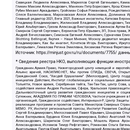
Савицкая Людмила Алексеевна, Маркелов Сергей Евгеньевич, Камал
Гликин Максим Александрович, Маняхин Петр Борисович, Ярош Юлия П
Рубин Михаил Аркадьевич, Гройсман Софья Романовна, Рождественски
Олеся Валентиновна, Мароховская Алеся Алексеевна, Долинина И
Главный редактор 2021, Вега 2021, Важные иноагенты, Каткова Вер
Владимир Владимирович, Жилинский Владимир Александрович, Тихон
Юрий Альбертович, Грезев Александр Викторович, Важенков Артем В
Смирнов Сергей Сергеевич, Верзилов Петр Юрьевич, ЗП, Зона прав
Андрей Вячеславович, Симонов Евгений Алексеевич, Сурначева Елиз
Stichting Bellingcat, Якутия – Наше Мнение, Москоу диджитал мед
Владимирович, Как бы инагент, Кочетков Игорь Викторович, Иркут
Валерьевич , Гималова Регина Эмилевна, Хисамова Регина Фаритовн
Источник:
https://minjust.gov.ru/ru/documents/7755/
данны
* Сведения реестра НКО, выполняющих функции иностра
Гражданин.Армия.Право, Нижегородский центр немецкой и европейск
Альянс врачей, НАСИЛИЮ.НЕТ, Мы против СПИДа, СВЕЧА, Открытый
Гражданский Союз, "Хасдей Ерушалаим" (Милосердие), Центр под
инициатив Действие, Институт глобализации и социальных движен
Тольятти, Новое время, Серебряная тайга, Так-Так-Так, центр Сова
содействия имени Андрея Рылькова, Сфера, Уральская правозащитна
Дальневосточный центр развития гражданских инициатив и социа
Сутяжник, АКАДЕМИЯ ПО ПРАВАМ ЧЕЛОВЕКА, Частное учреждение в Ка
организаций, Гражданское содействие, Интернешнл-Р, Центр Защиты
реализации программ и проектов Совета Министров Северных Стран
МЕМО. РУ, Институт региональной прессы, Институт Развития Своб
Сергей Владимирович, Милославский Павел Юрьевич, Шнырова Ольга
Анна Валерьевна, Бурдина Юлия Владимировна, Бойко Анатолий Ник
Александрович, Шарипков Олег Викторович, Мошель Ирина Ароно
Александровна, Исламов Тимур Рифгатович, Романова Ольга Евгень
Анатольевна, Паутов Юрий Анатольевич, Верховский Александр Марк