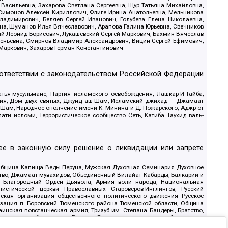
 Васильевна, Захарова Светлана Сергеевна, Щур Татьяна Михайловна,
 Симонов Алексей Кириллович, Флиге Ирина Анатольевна, Мельникова
адимирович, Беляев Сергей Иванович, Голубева Елена Николаевна,
вна, Шуманов Илья Вячеславович, Арапова Галина Юрьевна, Свечников
ий Леонид Борисович, Лукашевский Сергей Маркович, Бахмин Вячеслав
геньевна, Смирнов Владимир Александрович, Вицин Сергей Ефимович,
 Маркович, Захаров Герман Константинович
оответствии с законодательством Российской Федерации
тья-мусульмане, Партия исламского освобождения, Лашкар-И-Тайба,
дия, Дом двух святых, Джунд аш-Шам, Исламский джихад – Джамаат
ш-Шам, Народное ополчение имени К. Минина и Д. Пожарского, Аджр от
и исломи, Террористическое сообщество Сеть, Катиба Таухид валь-
е в законную силу решение о ликвидации или запрете
 Община Капища Веды Перуна, Мужская Духовная Семинария Духовное
ство, Джамаат мувахидов, Объединенный Вилайат Кабарды, Балкарии и
18, Благородный Орден Дьявола, Армия воли народа, Национальная
истической церкви Православных Староверов-Инглингов, Русский
ская организация общественного политического движения Русское
изация п. Боровский Тюменского района Тюменской области, Община
инская повстанческая армия, Тризуб им. Степана Бандеры, Братство,
олитическое объединение Русские, Русское национальное объединение
ЙС, О противодействии экстремистской деятельности, РЕВТАТПОД,