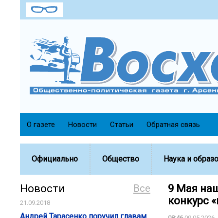
О газете
Новости
Статьи
Обратная связь
Официально
Общество
Наука и образ
Новости
Все
9 Мая на
конкурс «
21.09.2018
Андрей Тарасенко поручил главам
08:46
09.05.2026