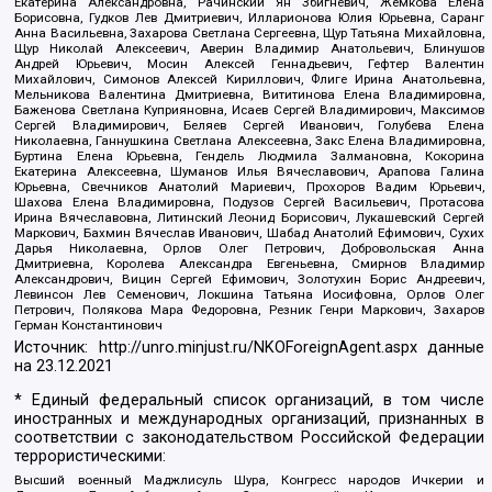
Екатерина Александровна, Рачинский Ян Збигневич, Жемкова Елена
Борисовна, Гудков Лев Дмитриевич, Илларионова Юлия Юрьевна, Саранг
Анна Васильевна, Захарова Светлана Сергеевна, Щур Татьяна Михайловна,
Щур Николай Алексеевич, Аверин Владимир Анатольевич, Блинушов
Андрей Юрьевич, Мосин Алексей Геннадьевич, Гефтер Валентин
Михайлович, Симонов Алексей Кириллович, Флиге Ирина Анатольевна,
Мельникова Валентина Дмитриевна, Вититинова Елена Владимировна,
Баженова Светлана Куприяновна, Исаев Сергей Владимирович, Максимов
Сергей Владимирович, Беляев Сергей Иванович, Голубева Елена
Николаевна, Ганнушкина Светлана Алексеевна, Закс Елена Владимировна,
Буртина Елена Юрьевна, Гендель Людмила Залмановна, Кокорина
Екатерина Алексеевна, Шуманов Илья Вячеславович, Арапова Галина
Юрьевна, Свечников Анатолий Мариевич, Прохоров Вадим Юрьевич,
Шахова Елена Владимировна, Подузов Сергей Васильевич, Протасова
Ирина Вячеславовна, Литинский Леонид Борисович, Лукашевский Сергей
Маркович, Бахмин Вячеслав Иванович, Шабад Анатолий Ефимович, Сухих
Дарья Николаевна, Орлов Олег Петрович, Добровольская Анна
Дмитриевна, Королева Александра Евгеньевна, Смирнов Владимир
Александрович, Вицин Сергей Ефимович, Золотухин Борис Андреевич,
Левинсон Лев Семенович, Локшина Татьяна Иосифовна, Орлов Олег
Петрович, Полякова Мара Федоровна, Резник Генри Маркович, Захаров
Герман Константинович
Источник:
http://unro.minjust.ru/NKOForeignAgent.aspx
данные
на
23.12.2021
* Единый федеральный список организаций, в том числе
иностранных и международных организаций, признанных в
соответствии с законодательством Российской Федерации
террористическими:
Высший военный Маджлисуль Шура, Конгресс народов Ичкерии и