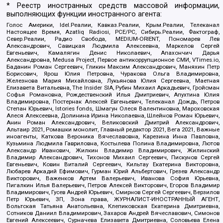
* Реестр иностранных средств массовой информации,
выполняющих функции иностранного агента:
Голос Америки, Idel.Реалии, Кавказ.Реалии, Крым.Реалии, Телеканал
Настоящее Время, Azatliq Radiosi, PCE/PC, Сибирь.Реалии, Фактограф,
Север.Реалии, Радио Свобода, MEDIUM-ORIENT, Пономарев Лев
Александрович, Савицкая Людмила Алексеевна, Маркелов Сергей
Евгеньевич, Камалягин Денис Николаевич, Апахончич Дарья
Александровна, Medusa Project, Первое антикоррупционное СМИ, VTimes.io,
Баданин Роман Сергеевич, Гликин Максим Александрович, Маняхин Петр
Борисович, Ярош Юлия Петровна, Чуракова Ольга Владимировна,
Железнова Мария Михайловна, Лукьянова Юлия Сергеевна, Маетная
Елизавета Витальевна, The Insider SIA, Рубин Михаил Аркадьевич, Гройсман
Софья Романовна, Рождественский Илья Дмитриевич, Апухтина Юлия
Владимировна, Постернак Алексей Евгеньевич, Телеканал Дождь, Петров
Степан Юрьевич, Istories fonds, Шмагун Олеся Валентиновна, Мароховская
Алеся Алексеевна, Долинина Ирина Николаевна, Шлейнов Роман Юрьевич,
Анин Роман Александрович, Великовский Дмитрий Александрович,
Альтаир 2021, Ромашки монолит, Главный редактор 2021, Вега 2021, Важные
иноагенты, Каткова Вероника Вячеславовна, Карезина Инна Павловна,
Кузьмина Людмила Гавриловна, Костылева Полина Владимировна, Лютов
Александр Иванович, Жилкин Владимир Владимирович, Жилинский
Владимир Александрович, Тихонов Михаил Сергеевич, Пискунов Сергей
Евгеньевич, Ковин Виталий Сергеевич, Кильтау Екатерина Викторовна,
Любарев Аркадий Ефимович, Гурман Юрий Альбертович, Грезев Александр
Викторович, Важенков Артем Валерьевич, Иванова София Юрьевна,
Пигалкин Илья Валерьевич, Петров Алексей Викторович, Егоров Владимир
Владимирович, Гусев Андрей Юрьевич, Смирнов Сергей Сергеевич, Верзилов
Петр Юрьевич, ЗП, Зона права, ЖУРНАЛИСТ-ИНОСТРАННЫЙ АГЕНТ,
Вольтская Татьяна Анатольевна, Клепиковская Екатерина Дмитриевна,
Сотников Даниил Владимирович, Захаров Андрей Вячеславович, Симонов
Евгений Алексеевич, Сурначева Елизавета Дмитриевна, Соловьева Елена