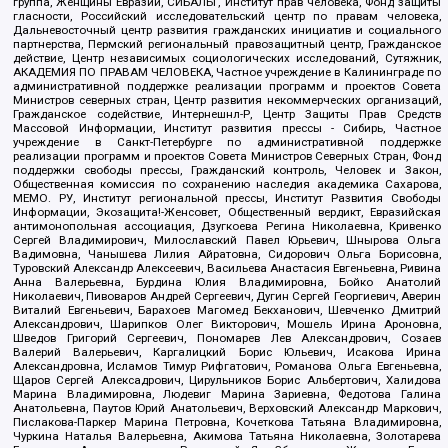
группа, Женщины Евразии, СИБАЛЬТ, Институт прав человека, Фонд защиты
гласности, Российский исследовательский центр по правам человека,
Дальневосточный центр развития гражданских инициатив и социального
партнерства, Пермский региональный правозащитный центр, Гражданское
действие, Центр независимых социологических исследований, Сутяжник,
АКАДЕМИЯ ПО ПРАВАМ ЧЕЛОВЕКА, Частное учреждение в Калининграде по
административной поддержке реализации программ и проектов Совета
Министров северных стран, Центр развития некоммерческих организаций,
Гражданское содействие, Интернешнл-Р, Центр Защиты Прав Средств
Массовой Информации, Институт развития прессы - Сибирь, Частное
учреждение в Санкт-Петербурге по административной поддержке
реализации программ и проектов Совета Министров Северных Стран, Фонд
поддержки свободы прессы, Гражданский контроль, Человек и Закон,
Общественная комиссия по сохранению наследия академика Сахарова,
МЕМО. РУ, Институт региональной прессы, Институт Развития Свободы
Информации, Экозащита!-Женсовет, Общественный вердикт, Евразийская
антимонопольная ассоциация, Дзугкоева Регина Николаевна, Кривенко
Сергей Владимирович, Милославский Павел Юрьевич, Шнырова Ольга
Вадимовна, Чанышева Лилия Айратовна, Сидорович Ольга Борисовна,
Туровский Александр Алексеевич, Васильева Анастасия Евгеньевна, Ривина
Анна Валерьевна, Бурдина Юлия Владимировна, Бойко Анатолий
Николаевич, Пивоваров Андрей Сергеевич, Дугин Сергей Георгиевич, Аверин
Виталий Евгеньевич, Барахоев Магомед Бекханович, Шевченко Дмитрий
Александрович, Шарипков Олег Викторович, Мошель Ирина Ароновна,
Шведов Григорий Сергеевич, Пономарев Лев Александрович, Созаев
Валерий Валерьевич, Каргалицкий Борис Юльевич, Исакова Ирина
Александровна, Исламов Тимур Рифгатович, Романова Ольга Евгеньевна,
Щаров Сергей Алексадрович, Цирульников Борис Альбертович, Халидова
Марина Владимировна, Людевиг Марина Зариевна, Федотова Галина
Анатольевна, Паутов Юрий Анатольевич, Верховский Александр Маркович,
Пислакова-Паркер Марина Петровна, Кочеткова Татьяна Владимировна,
Чуркина Наталья Валерьевна, Акимова Татьяна Николаевна, Золотарева