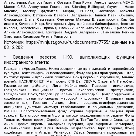
Анатольевна, Арапова Галина Юрьевна, Перл Роман Александрович, МЕМО,
Mason G.E.S. Anonymous Foundation, Stichting Bellingcat, Якутия – Наше
Мнение, Москоу диджитал медиа, РС-Балт, Заговора Максим
Александрович, Ветошкина Валерия Валерьевна, Павлов Иван Юрьевич,
Скворцова Елена Сергеевна, Оленичев Максим Владимирович, Как бы
инагент, Кочетков Игорь Викторович, Иркутский союз библиофилов, Честные
выборы, Нобелевский призыв, Еланчик Олег Александрович, Григорьева
Алина Александровна, Григорьев Андрей Валерьевич , Гималова Регина
Эмилевна, Хисамова Регина Фаритовна
Источник:
https://minjust.gov.ru/ru/documents/7755/
данные на
03.12.2021
* Сведения реестра НКО, выполняющих функции
иностранного агента:
Гражданин.Армия.Право, Нижегородский центр немецкой и европейской
культуры, Центр гендерных исследований, Фонд защиты прав граждан Штаб,
Институт права и публичной политики, Фонд борьбы с коррупцией, Альянс
врачей, НАСИЛИЮ.НЕТ, Мы против СПИДа, СВЕЧА, Открытый Петербург,
Гуманитарное действие, Лига Избирателей, Правовая инициатива,
Гражданская инициатива против экологической преступности,
Гражданский Союз, "Хасдей Ерушалаим" (Милосердие), Центр поддержки и
содействия развитию средств массовой информации, В защиту прав
заключенных, Горячая Линия, Центр социально-информационных
инициатив Действие, Институт глобализации и социальных движений,
ВМЕСТЕ, Благотворительный фонд охраны здоровья и защиты прав
граждан, Благотворительный фонд помощи осужденным и их семьям, Фонд
Тольятти, Новое время, Серебряная тайга, Так-Так-Так, центр Сова, центр
Анна, Проект Апрель, Самарская губерния, Эра здоровья, Мемориал,
Аналитический Центр Юрия Левады, Издательство Парк Гагарина, Фонд
содействия имени Андрея Рылькова, Сфера, Уральская правозащитная