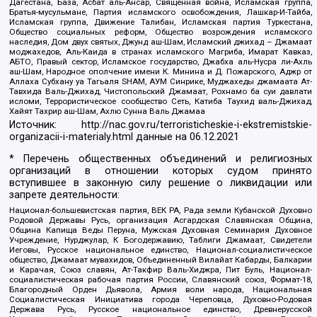
Дагестана, База, Асбат аль-Ансар, Священная война, Исламская группа,
Братья-мусульмане, Партия исламского освобождения, Лашкар-И-Тайба,
Исламская группа, Движение Талибан, Исламская партия Туркестана,
Общество социальных реформ, Общество возрождения исламского
наследия, Дом двух святых, Джунд аш-Шам, Исламский джихад – Джамаат
моджахедов, Аль-Каида в странах исламского Магриба, Имарат Кавказ,
АБТО, Правый сектор, Исламское государство, Джабха аль-Нусра ли-Ахль
аш-Шам, Народное ополчение имени К. Минина и Д. Пожарского, Аджр от
Аллаха Субхану уа Тагьаля SHAM, АУМ Синрике, Муджахеды джамаата Ат-
Тавхида Валь-Джихад, Чистопольский Джамаат, Рохнамо ба суи давлати
исломи, Террористическое сообщество Сеть, Катиба Таухид валь-Джихад,
Хайят Тахрир аш-Шам, Ахлю Сунна Валь Джамаа
Источник:
http://nac.gov.ru/terroristicheskie-i-ekstremistskie-
organizacii-i-materialy.html
данные на
06.12.2021
* Перечень общественных объединений и религиозных
организаций в отношении которых судом принято
вступившее в законную силу решение о ликвидации или
запрете деятельности:
Национал-большевистская партия, ВЕК РА, Рада земли Кубанской Духовно
Родовой Державы Русь, организация Асгардская Славянская Община,
Община Капища Веды Перуна, Мужская Духовная Семинария Духовное
Учреждение, Нурджулар, К Богодержавию, Таблиги Джамаат, Свидетели
Иеговы, Русское национальное единство, Национал-социалистическое
общество, Джамаат мувахидов, Объединенный Вилайат Кабарды, Балкарии
и Карачая, Союз славян, Ат-Такфир Валь-Хиджра, Пит Буль, Национал-
социалистическая рабочая партия России, Славянский союз, Формат-18,
Благородный Орден Дьявола, Армия воли народа, Национальная
Социалистическая Инициатива города Череповца, Духовно-Родовая
Держава Русь, Русское национальное единство, Древнерусской