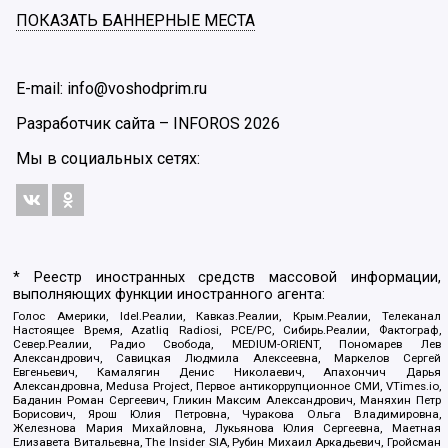
ПОКАЗАТЬ БАННЕРНЫЕ МЕСТА
E-mail: info@voshodprim.ru
Разработчик сайта –
INFOROS
2026
Мы в социальных сетях:
* Реестр иностранных средств массовой информации,
выполняющих функции иностранного агента:
Голос Америки, Idel.Реалии, Кавказ.Реалии, Крым.Реалии, Телеканал
Настоящее Время, Azatliq Radiosi, PCE/PC, Сибирь.Реалии, Фактограф,
Север.Реалии, Радио Свобода, MEDIUM-ORIENT, Пономарев Лев
Александрович, Савицкая Людмила Алексеевна, Маркелов Сергей
Евгеньевич, Камалягин Денис Николаевич, Апахончич Дарья
Александровна, Medusa Project, Первое антикоррупционное СМИ, VTimes.io,
Баданин Роман Сергеевич, Гликин Максим Александрович, Маняхин Петр
Борисович, Ярош Юлия Петровна, Чуракова Ольга Владимировна,
Железнова Мария Михайловна, Лукьянова Юлия Сергеевна, Маетная
Елизавета Витальевна, The Insider SIA, Рубин Михаил Аркадьевич, Гройсман