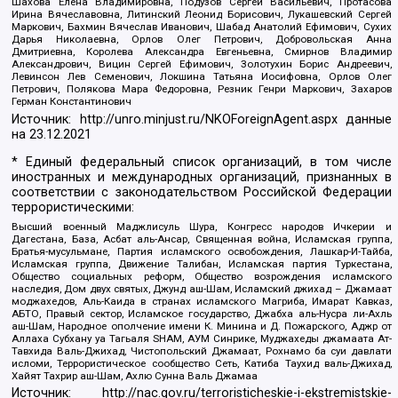
Шахова Елена Владимировна, Подузов Сергей Васильевич, Протасова
Ирина Вячеславовна, Литинский Леонид Борисович, Лукашевский Сергей
Маркович, Бахмин Вячеслав Иванович, Шабад Анатолий Ефимович, Сухих
Дарья Николаевна, Орлов Олег Петрович, Добровольская Анна
Дмитриевна, Королева Александра Евгеньевна, Смирнов Владимир
Александрович, Вицин Сергей Ефимович, Золотухин Борис Андреевич,
Левинсон Лев Семенович, Локшина Татьяна Иосифовна, Орлов Олег
Петрович, Полякова Мара Федоровна, Резник Генри Маркович, Захаров
Герман Константинович
Источник:
http://unro.minjust.ru/NKOForeignAgent.aspx
данные
на
23.12.2021
* Единый федеральный список организаций, в том числе
иностранных и международных организаций, признанных в
соответствии с законодательством Российской Федерации
террористическими:
Высший военный Маджлисуль Шура, Конгресс народов Ичкерии и
Дагестана, База, Асбат аль-Ансар, Священная война, Исламская группа,
Братья-мусульмане, Партия исламского освобождения, Лашкар-И-Тайба,
Исламская группа, Движение Талибан, Исламская партия Туркестана,
Общество социальных реформ, Общество возрождения исламского
наследия, Дом двух святых, Джунд аш-Шам, Исламский джихад – Джамаат
моджахедов, Аль-Каида в странах исламского Магриба, Имарат Кавказ,
АБТО, Правый сектор, Исламское государство, Джабха аль-Нусра ли-Ахль
аш-Шам, Народное ополчение имени К. Минина и Д. Пожарского, Аджр от
Аллаха Субхану уа Тагьаля SHAM, АУМ Синрике, Муджахеды джамаата Ат-
Тавхида Валь-Джихад, Чистопольский Джамаат, Рохнамо ба суи давлати
исломи, Террористическое сообщество Сеть, Катиба Таухид валь-Джихад,
Хайят Тахрир аш-Шам, Ахлю Сунна Валь Джамаа
Источник:
http://nac.gov.ru/terroristicheskie-i-ekstremistskie-