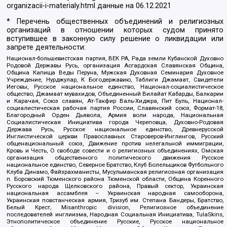
organizacii-i-materialy.html
данные на
06.12.2021
* Перечень общественных объединений и религиозных
организаций в отношении которых судом принято
вступившее в законную силу решение о ликвидации или
запрете деятельности:
Национал-большевистская партия, ВЕК РА, Рада земли Кубанской Духовно
Родовой Державы Русь, организация Асгардская Славянская Община,
Община Капища Веды Перуна, Мужская Духовная Семинария Духовное
Учреждение, Нурджулар, К Богодержавию, Таблиги Джамаат, Свидетели
Иеговы, Русское национальное единство, Национал-социалистическое
общество, Джамаат мувахидов, Объединенный Вилайат Кабарды, Балкарии
и Карачая, Союз славян, Ат-Такфир Валь-Хиджра, Пит Буль, Национал-
социалистическая рабочая партия России, Славянский союз, Формат-18,
Благородный Орден Дьявола, Армия воли народа, Национальная
Социалистическая Инициатива города Череповца, Духовно-Родовая
Держава Русь, Русское национальное единство, Древнерусской
Инглистической церкви Православных Староверов-Инглингов, Русский
общенациональный союз, Движение против нелегальной иммиграции,
Кровь и Честь, О свободе совести и о религиозных объединениях, Омская
организация общественного политического движения Русское
национальное единство, Северное Братство, Клуб Болельщиков Футбольного
Клуба Динамо, Файзрахманисты, Мусульманская религиозная организация
п. Боровский Тюменского района Тюменской области, Община Коренного
Русского народа Щелковского района, Правый сектор, Украинская
национальная ассамблея – Украинская народная самооборона,
Украинская повстанческая армия, Тризуб им. Степана Бандеры, Братство,
Белый Крест, Misanthropic division, Религиозное объединение
последователей инглиизма, Народная Социальная Инициатива, TulaSkins,
Этнополитическое объединение Русские, Русское национальное