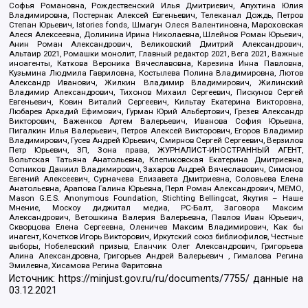
Софья Романовна, Рождественский Илья Дмитриевич, Апухтина Юлия
Владимировна, Постернак Алексей Евгеньевич, Телеканал Дождь, Петров
Степан Юрьевич, Istories fonds, Шмагун Олеся Валентиновна, Мароховская
Алеся Алексеевна, Долинина Ирина Николаевна, Шлейнов Роман Юрьевич,
Анин Роман Александрович, Великовский Дмитрий Александрович,
Альтаир 2021, Ромашки монолит, Главный редактор 2021, Вега 2021, Важные
иноагенты, Каткова Вероника Вячеславовна, Карезина Инна Павловна,
Кузьмина Людмила Гавриловна, Костылева Полина Владимировна, Лютов
Александр Иванович, Жилкин Владимир Владимирович, Жилинский
Владимир Александрович, Тихонов Михаил Сергеевич, Пискунов Сергей
Евгеньевич, Ковин Виталий Сергеевич, Кильтау Екатерина Викторовна,
Любарев Аркадий Ефимович, Гурман Юрий Альбертович, Грезев Александр
Викторович, Важенков Артем Валерьевич, Иванова София Юрьевна,
Пигалкин Илья Валерьевич, Петров Алексей Викторович, Егоров Владимир
Владимирович, Гусев Андрей Юрьевич, Смирнов Сергей Сергеевич, Верзилов
Петр Юрьевич, ЗП, Зона права, ЖУРНАЛИСТ-ИНОСТРАННЫЙ АГЕНТ,
Вольтская Татьяна Анатольевна, Клепиковская Екатерина Дмитриевна,
Сотников Даниил Владимирович, Захаров Андрей Вячеславович, Симонов
Евгений Алексеевич, Сурначева Елизавета Дмитриевна, Соловьева Елена
Анатольевна, Арапова Галина Юрьевна, Перл Роман Александрович, МЕМО,
Mason G.E.S. Anonymous Foundation, Stichting Bellingcat, Якутия – Наше
Мнение, Москоу диджитал медиа, РС-Балт, Заговора Максим
Александрович, Ветошкина Валерия Валерьевна, Павлов Иван Юрьевич,
Скворцова Елена Сергеевна, Оленичев Максим Владимирович, Как бы
инагент, Кочетков Игорь Викторович, Иркутский союз библиофилов, Честные
выборы, Нобелевский призыв, Еланчик Олег Александрович, Григорьева
Алина Александровна, Григорьев Андрей Валерьевич , Гималова Регина
Эмилевна, Хисамова Регина Фаритовна
Источник:
https://minjust.gov.ru/ru/documents/7755/
данные на
03.12.2021