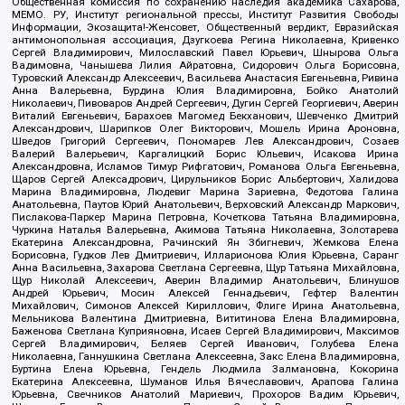
Общественная комиссия по сохранению наследия академика Сахарова,
МЕМО. РУ, Институт региональной прессы, Институт Развития Свободы
Информации, Экозащита!-Женсовет, Общественный вердикт, Евразийская
антимонопольная ассоциация, Дзугкоева Регина Николаевна, Кривенко
Сергей Владимирович, Милославский Павел Юрьевич, Шнырова Ольга
Вадимовна, Чанышева Лилия Айратовна, Сидорович Ольга Борисовна,
Туровский Александр Алексеевич, Васильева Анастасия Евгеньевна, Ривина
Анна Валерьевна, Бурдина Юлия Владимировна, Бойко Анатолий
Николаевич, Пивоваров Андрей Сергеевич, Дугин Сергей Георгиевич, Аверин
Виталий Евгеньевич, Барахоев Магомед Бекханович, Шевченко Дмитрий
Александрович, Шарипков Олег Викторович, Мошель Ирина Ароновна,
Шведов Григорий Сергеевич, Пономарев Лев Александрович, Созаев
Валерий Валерьевич, Каргалицкий Борис Юльевич, Исакова Ирина
Александровна, Исламов Тимур Рифгатович, Романова Ольга Евгеньевна,
Щаров Сергей Алексадрович, Цирульников Борис Альбертович, Халидова
Марина Владимировна, Людевиг Марина Зариевна, Федотова Галина
Анатольевна, Паутов Юрий Анатольевич, Верховский Александр Маркович,
Пислакова-Паркер Марина Петровна, Кочеткова Татьяна Владимировна,
Чуркина Наталья Валерьевна, Акимова Татьяна Николаевна, Золотарева
Екатерина Александровна, Рачинский Ян Збигневич, Жемкова Елена
Борисовна, Гудков Лев Дмитриевич, Илларионова Юлия Юрьевна, Саранг
Анна Васильевна, Захарова Светлана Сергеевна, Щур Татьяна Михайловна,
Щур Николай Алексеевич, Аверин Владимир Анатольевич, Блинушов
Андрей Юрьевич, Мосин Алексей Геннадьевич, Гефтер Валентин
Михайлович, Симонов Алексей Кириллович, Флиге Ирина Анатольевна,
Мельникова Валентина Дмитриевна, Вититинова Елена Владимировна,
Баженова Светлана Куприяновна, Исаев Сергей Владимирович, Максимов
Сергей Владимирович, Беляев Сергей Иванович, Голубева Елена
Николаевна, Ганнушкина Светлана Алексеевна, Закс Елена Владимировна,
Буртина Елена Юрьевна, Гендель Людмила Залмановна, Кокорина
Екатерина Алексеевна, Шуманов Илья Вячеславович, Арапова Галина
Юрьевна, Свечников Анатолий Мариевич, Прохоров Вадим Юрьевич,