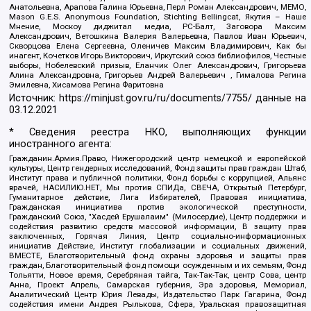
Анатольевна, Арапова Галина Юрьевна, Перл Роман Александрович, МЕМО,
Mason G.E.S. Anonymous Foundation, Stichting Bellingcat, Якутия – Наше
Мнение, Москоу диджитал медиа, РС-Балт, Заговора Максим
Александрович, Ветошкина Валерия Валерьевна, Павлов Иван Юрьевич,
Скворцова Елена Сергеевна, Оленичев Максим Владимирович, Как бы
инагент, Кочетков Игорь Викторович, Иркутский союз библиофилов, Честные
выборы, Нобелевский призыв, Еланчик Олег Александрович, Григорьева
Алина Александровна, Григорьев Андрей Валерьевич , Гималова Регина
Эмилевна, Хисамова Регина Фаритовна
Источник:
https://minjust.gov.ru/ru/documents/7755/
данные на
03.12.2021
* Сведения реестра НКО, выполняющих функции
иностранного агента:
Гражданин.Армия.Право, Нижегородский центр немецкой и европейской
культуры, Центр гендерных исследований, Фонд защиты прав граждан Штаб,
Институт права и публичной политики, Фонд борьбы с коррупцией, Альянс
врачей, НАСИЛИЮ.НЕТ, Мы против СПИДа, СВЕЧА, Открытый Петербург,
Гуманитарное действие, Лига Избирателей, Правовая инициатива,
Гражданская инициатива против экологической преступности,
Гражданский Союз, "Хасдей Ерушалаим" (Милосердие), Центр поддержки и
содействия развитию средств массовой информации, В защиту прав
заключенных, Горячая Линия, Центр социально-информационных
инициатив Действие, Институт глобализации и социальных движений,
ВМЕСТЕ, Благотворительный фонд охраны здоровья и защиты прав
граждан, Благотворительный фонд помощи осужденным и их семьям, Фонд
Тольятти, Новое время, Серебряная тайга, Так-Так-Так, центр Сова, центр
Анна, Проект Апрель, Самарская губерния, Эра здоровья, Мемориал,
Аналитический Центр Юрия Левады, Издательство Парк Гагарина, Фонд
содействия имени Андрея Рылькова, Сфера, Уральская правозащитная