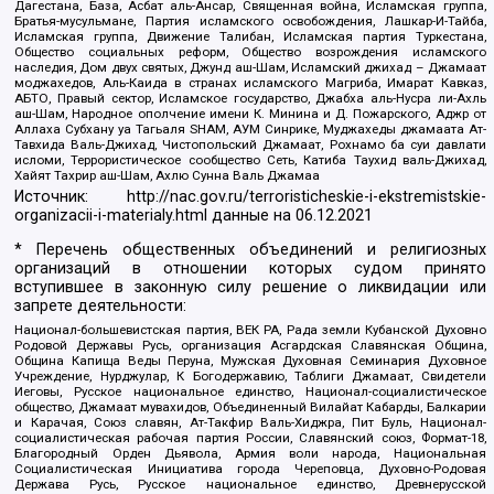
Дагестана, База, Асбат аль-Ансар, Священная война, Исламская группа,
Братья-мусульмане, Партия исламского освобождения, Лашкар-И-Тайба,
Исламская группа, Движение Талибан, Исламская партия Туркестана,
Общество социальных реформ, Общество возрождения исламского
наследия, Дом двух святых, Джунд аш-Шам, Исламский джихад – Джамаат
моджахедов, Аль-Каида в странах исламского Магриба, Имарат Кавказ,
АБТО, Правый сектор, Исламское государство, Джабха аль-Нусра ли-Ахль
аш-Шам, Народное ополчение имени К. Минина и Д. Пожарского, Аджр от
Аллаха Субхану уа Тагьаля SHAM, АУМ Синрике, Муджахеды джамаата Ат-
Тавхида Валь-Джихад, Чистопольский Джамаат, Рохнамо ба суи давлати
исломи, Террористическое сообщество Сеть, Катиба Таухид валь-Джихад,
Хайят Тахрир аш-Шам, Ахлю Сунна Валь Джамаа
Источник:
http://nac.gov.ru/terroristicheskie-i-ekstremistskie-
organizacii-i-materialy.html
данные на
06.12.2021
* Перечень общественных объединений и религиозных
организаций в отношении которых судом принято
вступившее в законную силу решение о ликвидации или
запрете деятельности:
Национал-большевистская партия, ВЕК РА, Рада земли Кубанской Духовно
Родовой Державы Русь, организация Асгардская Славянская Община,
Община Капища Веды Перуна, Мужская Духовная Семинария Духовное
Учреждение, Нурджулар, К Богодержавию, Таблиги Джамаат, Свидетели
Иеговы, Русское национальное единство, Национал-социалистическое
общество, Джамаат мувахидов, Объединенный Вилайат Кабарды, Балкарии
и Карачая, Союз славян, Ат-Такфир Валь-Хиджра, Пит Буль, Национал-
социалистическая рабочая партия России, Славянский союз, Формат-18,
Благородный Орден Дьявола, Армия воли народа, Национальная
Социалистическая Инициатива города Череповца, Духовно-Родовая
Держава Русь, Русское национальное единство, Древнерусской