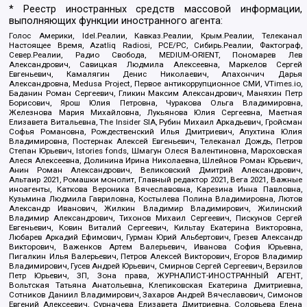
* Реестр иностранных средств массовой информации,
выполняющих функции иностранного агента:
Голос Америки, Idel.Реалии, Кавказ.Реалии, Крым.Реалии, Телеканал
Настоящее Время, Azatliq Radiosi, PCE/PC, Сибирь.Реалии, Фактограф,
Север.Реалии, Радио Свобода, MEDIUM-ORIENT, Пономарев Лев
Александрович, Савицкая Людмила Алексеевна, Маркелов Сергей
Евгеньевич, Камалягин Денис Николаевич, Апахончич Дарья
Александровна, Medusa Project, Первое антикоррупционное СМИ, VTimes.io,
Баданин Роман Сергеевич, Гликин Максим Александрович, Маняхин Петр
Борисович, Ярош Юлия Петровна, Чуракова Ольга Владимировна,
Железнова Мария Михайловна, Лукьянова Юлия Сергеевна, Маетная
Елизавета Витальевна, The Insider SIA, Рубин Михаил Аркадьевич, Гройсман
Софья Романовна, Рождественский Илья Дмитриевич, Апухтина Юлия
Владимировна, Постернак Алексей Евгеньевич, Телеканал Дождь, Петров
Степан Юрьевич, Istories fonds, Шмагун Олеся Валентиновна, Мароховская
Алеся Алексеевна, Долинина Ирина Николаевна, Шлейнов Роман Юрьевич,
Анин Роман Александрович, Великовский Дмитрий Александрович,
Альтаир 2021, Ромашки монолит, Главный редактор 2021, Вега 2021, Важные
иноагенты, Каткова Вероника Вячеславовна, Карезина Инна Павловна,
Кузьмина Людмила Гавриловна, Костылева Полина Владимировна, Лютов
Александр Иванович, Жилкин Владимир Владимирович, Жилинский
Владимир Александрович, Тихонов Михаил Сергеевич, Пискунов Сергей
Евгеньевич, Ковин Виталий Сергеевич, Кильтау Екатерина Викторовна,
Любарев Аркадий Ефимович, Гурман Юрий Альбертович, Грезев Александр
Викторович, Важенков Артем Валерьевич, Иванова София Юрьевна,
Пигалкин Илья Валерьевич, Петров Алексей Викторович, Егоров Владимир
Владимирович, Гусев Андрей Юрьевич, Смирнов Сергей Сергеевич, Верзилов
Петр Юрьевич, ЗП, Зона права, ЖУРНАЛИСТ-ИНОСТРАННЫЙ АГЕНТ,
Вольтская Татьяна Анатольевна, Клепиковская Екатерина Дмитриевна,
Сотников Даниил Владимирович, Захаров Андрей Вячеславович, Симонов
Евгений Алексеевич, Сурначева Елизавета Дмитриевна, Соловьева Елена