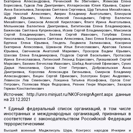
Екатерина Александровна, Рачинский Ян Збигневич, Жемкова Елена
Борисовна, Гудков Лев Дмитриевич, Илларионова Юлия Юрьевна, Саранг
Анна Васильевна, Захарова Светлана Сергеевна, Щур Татьяна Михайловна,
Щур Николай Алексеевич, Аверин Владимир Анатольевич, Блинушов
Андрей Юрьевич, Мосин Алексей Геннадьевич, Гефтер Валентин
Михайлович, Симонов Алексей Кириллович, Флиге Ирина Анатольевна,
Мельникова Валентина Дмитриевна, Вититинова Елена Владимировна,
Баженова Светлана Куприяновна, Исаев Сергей Владимирович, Максимов
Сергей Владимирович, Беляев Сергей Иванович, Голубева Елена
Николаевна, Ганнушкина Светлана Алексеевна, Закс Елена Владимировна,
Буртина Елена Юрьевна, Гендель Людмила Залмановна, Кокорина
Екатерина Алексеевна, Шуманов Илья Вячеславович, Арапова Галина
Юрьевна, Свечников Анатолий Мариевич, Прохоров Вадим Юрьевич,
Шахова Елена Владимировна, Подузов Сергей Васильевич, Протасова
Ирина Вячеславовна, Литинский Леонид Борисович, Лукашевский Сергей
Маркович, Бахмин Вячеслав Иванович, Шабад Анатолий Ефимович, Сухих
Дарья Николаевна, Орлов Олег Петрович, Добровольская Анна
Дмитриевна, Королева Александра Евгеньевна, Смирнов Владимир
Александрович, Вицин Сергей Ефимович, Золотухин Борис Андреевич,
Левинсон Лев Семенович, Локшина Татьяна Иосифовна, Орлов Олег
Петрович, Полякова Мара Федоровна, Резник Генри Маркович, Захаров
Герман Константинович
Источник:
http://unro.minjust.ru/NKOForeignAgent.aspx
данные
на
23.12.2021
* Единый федеральный список организаций, в том числе
иностранных и международных организаций, признанных в
соответствии с законодательством Российской Федерации
террористическими:
Высший военный Маджлисуль Шура, Конгресс народов Ичкерии и