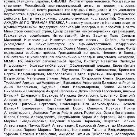
группа, Женщины Евразии, СИБАЛЬТ, Институт прав человека, Фонд защиты
гласности, Российский исследовательский центр по правам человека,
Дальневосточный центр развития гражданских инициатив и социального
партнерства, Пермский региональный правозащитный центр, Гражданское
действие, Центр независимых социологических исследований, Сутяжник,
АКАДЕМИЯ ПО ПРАВАМ ЧЕЛОВЕКА, Частное учреждение в Калининграде по
административной поддержке реализации программ и проектов Совета
Министров северных стран, Центр развития некоммерческих организаций,
Гражданское содействие, Интернешнл-Р, Центр Защиты Прав Средств
Массовой Информации, Институт развития прессы - Сибирь, Частное
учреждение в Санкт-Петербурге по административной поддержке
реализации программ и проектов Совета Министров Северных Стран, Фонд
поддержки свободы прессы, Гражданский контроль, Человек и Закон,
Общественная комиссия по сохранению наследия академика Сахарова,
МЕМО. РУ, Институт региональной прессы, Институт Развития Свободы
Информации, Экозащита!-Женсовет, Общественный вердикт, Евразийская
антимонопольная ассоциация, Дзугкоева Регина Николаевна, Кривенко
Сергей Владимирович, Милославский Павел Юрьевич, Шнырова Ольга
Вадимовна, Чанышева Лилия Айратовна, Сидорович Ольга Борисовна,
Туровский Александр Алексеевич, Васильева Анастасия Евгеньевна, Ривина
Анна Валерьевна, Бурдина Юлия Владимировна, Бойко Анатолий
Николаевич, Пивоваров Андрей Сергеевич, Дугин Сергей Георгиевич, Аверин
Виталий Евгеньевич, Барахоев Магомед Бекханович, Шевченко Дмитрий
Александрович, Шарипков Олег Викторович, Мошель Ирина Ароновна,
Шведов Григорий Сергеевич, Пономарев Лев Александрович, Созаев
Валерий Валерьевич, Каргалицкий Борис Юльевич, Исакова Ирина
Александровна, Исламов Тимур Рифгатович, Романова Ольга Евгеньевна,
Щаров Сергей Алексадрович, Цирульников Борис Альбертович, Халидова
Марина Владимировна, Людевиг Марина Зариевна, Федотова Галина
Анатольевна, Паутов Юрий Анатольевич, Верховский Александр Маркович,
Пислакова-Паркер Марина Петровна, Кочеткова Татьяна Владимировна,
Чуркина Наталья Валерьевна, Акимова Татьяна Николаевна, Золотарева