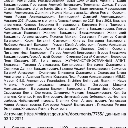
Софья Романовна, Рождественский Илья Дмитриевич, Апухтина Юлия
Владимировна, Постернак Алексей Евгеньевич, Телеканал Дождь, Петров
Степан Юрьевич, Istories fonds, Шмагун Олеся Валентиновна, Мароховская
Алеся Алексеевна, Долинина Ирина Николаевна, Шлейнов Роман Юрьевич,
Анин Роман Александрович, Великовский Дмитрий Александрович,
Альтаир 2021, Ромашки монолит, Главный редактор 2021, Вега 2021, Важные
иноагенты, Каткова Вероника Вячеславовна, Карезина Инна Павловна,
Кузьмина Людмила Гавриловна, Костылева Полина Владимировна, Лютов
Александр Иванович, Жилкин Владимир Владимирович, Жилинский
Владимир Александрович, Тихонов Михаил Сергеевич, Пискунов Сергей
Евгеньевич, Ковин Виталий Сергеевич, Кильтау Екатерина Викторовна,
Любарев Аркадий Ефимович, Гурман Юрий Альбертович, Грезев Александр
Викторович, Важенков Артем Валерьевич, Иванова София Юрьевна,
Пигалкин Илья Валерьевич, Петров Алексей Викторович, Егоров Владимир
Владимирович, Гусев Андрей Юрьевич, Смирнов Сергей Сергеевич, Верзилов
Петр Юрьевич, ЗП, Зона права, ЖУРНАЛИСТ-ИНОСТРАННЫЙ АГЕНТ,
Вольтская Татьяна Анатольевна, Клепиковская Екатерина Дмитриевна,
Сотников Даниил Владимирович, Захаров Андрей Вячеславович, Симонов
Евгений Алексеевич, Сурначева Елизавета Дмитриевна, Соловьева Елена
Анатольевна, Арапова Галина Юрьевна, Перл Роман Александрович, МЕМО,
Mason G.E.S. Anonymous Foundation, Stichting Bellingcat, Якутия – Наше
Мнение, Москоу диджитал медиа, РС-Балт, Заговора Максим
Александрович, Ветошкина Валерия Валерьевна, Павлов Иван Юрьевич,
Скворцова Елена Сергеевна, Оленичев Максим Владимирович, Как бы
инагент, Кочетков Игорь Викторович, Иркутский союз библиофилов, Честные
выборы, Нобелевский призыв, Еланчик Олег Александрович, Григорьева
Алина Александровна, Григорьев Андрей Валерьевич , Гималова Регина
Эмилевна, Хисамова Регина Фаритовна
Источник:
https://minjust.gov.ru/ru/documents/7755/
данные на
03.12.2021