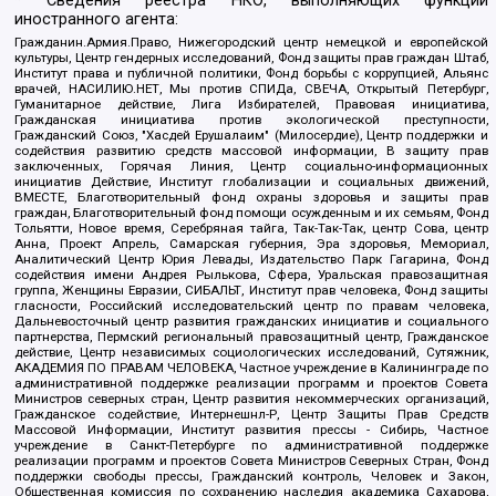
* Сведения реестра НКО, выполняющих функции
иностранного агента:
Гражданин.Армия.Право, Нижегородский центр немецкой и европейской
культуры, Центр гендерных исследований, Фонд защиты прав граждан Штаб,
Институт права и публичной политики, Фонд борьбы с коррупцией, Альянс
врачей, НАСИЛИЮ.НЕТ, Мы против СПИДа, СВЕЧА, Открытый Петербург,
Гуманитарное действие, Лига Избирателей, Правовая инициатива,
Гражданская инициатива против экологической преступности,
Гражданский Союз, "Хасдей Ерушалаим" (Милосердие), Центр поддержки и
содействия развитию средств массовой информации, В защиту прав
заключенных, Горячая Линия, Центр социально-информационных
инициатив Действие, Институт глобализации и социальных движений,
ВМЕСТЕ, Благотворительный фонд охраны здоровья и защиты прав
граждан, Благотворительный фонд помощи осужденным и их семьям, Фонд
Тольятти, Новое время, Серебряная тайга, Так-Так-Так, центр Сова, центр
Анна, Проект Апрель, Самарская губерния, Эра здоровья, Мемориал,
Аналитический Центр Юрия Левады, Издательство Парк Гагарина, Фонд
содействия имени Андрея Рылькова, Сфера, Уральская правозащитная
группа, Женщины Евразии, СИБАЛЬТ, Институт прав человека, Фонд защиты
гласности, Российский исследовательский центр по правам человека,
Дальневосточный центр развития гражданских инициатив и социального
партнерства, Пермский региональный правозащитный центр, Гражданское
действие, Центр независимых социологических исследований, Сутяжник,
АКАДЕМИЯ ПО ПРАВАМ ЧЕЛОВЕКА, Частное учреждение в Калининграде по
административной поддержке реализации программ и проектов Совета
Министров северных стран, Центр развития некоммерческих организаций,
Гражданское содействие, Интернешнл-Р, Центр Защиты Прав Средств
Массовой Информации, Институт развития прессы - Сибирь, Частное
учреждение в Санкт-Петербурге по административной поддержке
реализации программ и проектов Совета Министров Северных Стран, Фонд
поддержки свободы прессы, Гражданский контроль, Человек и Закон,
Общественная комиссия по сохранению наследия академика Сахарова,