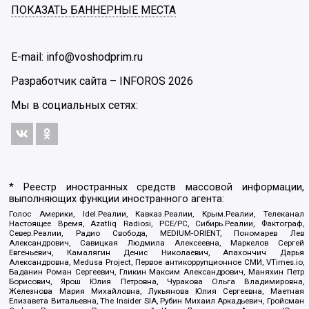
ПОКАЗАТЬ БАННЕРНЫЕ МЕСТА
E-mail: info@voshodprim.ru
Разработчик сайта –
INFOROS
2026
Мы в социальных сетях:
* Реестр иностранных средств массовой информации,
выполняющих функции иностранного агента:
Голос Америки, Idel.Реалии, Кавказ.Реалии, Крым.Реалии, Телеканал
Настоящее Время, Azatliq Radiosi, PCE/PC, Сибирь.Реалии, Фактограф,
Север.Реалии, Радио Свобода, MEDIUM-ORIENT, Пономарев Лев
Александрович, Савицкая Людмила Алексеевна, Маркелов Сергей
Евгеньевич, Камалягин Денис Николаевич, Апахончич Дарья
Александровна, Medusa Project, Первое антикоррупционное СМИ, VTimes.io,
Баданин Роман Сергеевич, Гликин Максим Александрович, Маняхин Петр
Борисович, Ярош Юлия Петровна, Чуракова Ольга Владимировна,
Железнова Мария Михайловна, Лукьянова Юлия Сергеевна, Маетная
Елизавета Витальевна, The Insider SIA, Рубин Михаил Аркадьевич, Гройсман