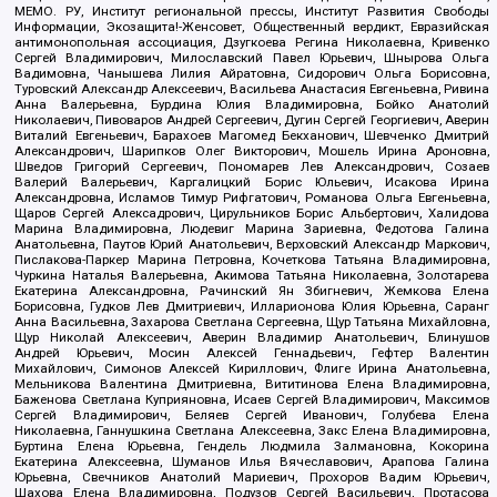
МЕМО. РУ, Институт региональной прессы, Институт Развития Свободы
Информации, Экозащита!-Женсовет, Общественный вердикт, Евразийская
антимонопольная ассоциация, Дзугкоева Регина Николаевна, Кривенко
Сергей Владимирович, Милославский Павел Юрьевич, Шнырова Ольга
Вадимовна, Чанышева Лилия Айратовна, Сидорович Ольга Борисовна,
Туровский Александр Алексеевич, Васильева Анастасия Евгеньевна, Ривина
Анна Валерьевна, Бурдина Юлия Владимировна, Бойко Анатолий
Николаевич, Пивоваров Андрей Сергеевич, Дугин Сергей Георгиевич, Аверин
Виталий Евгеньевич, Барахоев Магомед Бекханович, Шевченко Дмитрий
Александрович, Шарипков Олег Викторович, Мошель Ирина Ароновна,
Шведов Григорий Сергеевич, Пономарев Лев Александрович, Созаев
Валерий Валерьевич, Каргалицкий Борис Юльевич, Исакова Ирина
Александровна, Исламов Тимур Рифгатович, Романова Ольга Евгеньевна,
Щаров Сергей Алексадрович, Цирульников Борис Альбертович, Халидова
Марина Владимировна, Людевиг Марина Зариевна, Федотова Галина
Анатольевна, Паутов Юрий Анатольевич, Верховский Александр Маркович,
Пислакова-Паркер Марина Петровна, Кочеткова Татьяна Владимировна,
Чуркина Наталья Валерьевна, Акимова Татьяна Николаевна, Золотарева
Екатерина Александровна, Рачинский Ян Збигневич, Жемкова Елена
Борисовна, Гудков Лев Дмитриевич, Илларионова Юлия Юрьевна, Саранг
Анна Васильевна, Захарова Светлана Сергеевна, Щур Татьяна Михайловна,
Щур Николай Алексеевич, Аверин Владимир Анатольевич, Блинушов
Андрей Юрьевич, Мосин Алексей Геннадьевич, Гефтер Валентин
Михайлович, Симонов Алексей Кириллович, Флиге Ирина Анатольевна,
Мельникова Валентина Дмитриевна, Вититинова Елена Владимировна,
Баженова Светлана Куприяновна, Исаев Сергей Владимирович, Максимов
Сергей Владимирович, Беляев Сергей Иванович, Голубева Елена
Николаевна, Ганнушкина Светлана Алексеевна, Закс Елена Владимировна,
Буртина Елена Юрьевна, Гендель Людмила Залмановна, Кокорина
Екатерина Алексеевна, Шуманов Илья Вячеславович, Арапова Галина
Юрьевна, Свечников Анатолий Мариевич, Прохоров Вадим Юрьевич,
Шахова Елена Владимировна, Подузов Сергей Васильевич, Протасова