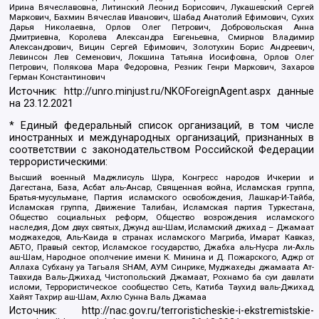
Ирина Вячеславовна, Литинский Леонид Борисович, Лукашевский Сергей
Маркович, Бахмин Вячеслав Иванович, Шабад Анатолий Ефимович, Сухих
Дарья Николаевна, Орлов Олег Петрович, Добровольская Анна
Дмитриевна, Королева Александра Евгеньевна, Смирнов Владимир
Александрович, Вицин Сергей Ефимович, Золотухин Борис Андреевич,
Левинсон Лев Семенович, Локшина Татьяна Иосифовна, Орлов Олег
Петрович, Полякова Мара Федоровна, Резник Генри Маркович, Захаров
Герман Константинович
Источник:
http://unro.minjust.ru/NKOForeignAgent.aspx
данные
на
23.12.2021
* Единый федеральный список организаций, в том числе
иностранных и международных организаций, признанных в
соответствии с законодательством Российской Федерации
террористическими:
Высший военный Маджлисуль Шура, Конгресс народов Ичкерии и
Дагестана, База, Асбат аль-Ансар, Священная война, Исламская группа,
Братья-мусульмане, Партия исламского освобождения, Лашкар-И-Тайба,
Исламская группа, Движение Талибан, Исламская партия Туркестана,
Общество социальных реформ, Общество возрождения исламского
наследия, Дом двух святых, Джунд аш-Шам, Исламский джихад – Джамаат
моджахедов, Аль-Каида в странах исламского Магриба, Имарат Кавказ,
АБТО, Правый сектор, Исламское государство, Джабха аль-Нусра ли-Ахль
аш-Шам, Народное ополчение имени К. Минина и Д. Пожарского, Аджр от
Аллаха Субхану уа Тагьаля SHAM, АУМ Синрике, Муджахеды джамаата Ат-
Тавхида Валь-Джихад, Чистопольский Джамаат, Рохнамо ба суи давлати
исломи, Террористическое сообщество Сеть, Катиба Таухид валь-Джихад,
Хайят Тахрир аш-Шам, Ахлю Сунна Валь Джамаа
Источник:
http://nac.gov.ru/terroristicheskie-i-ekstremistskie-