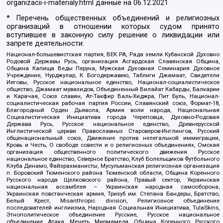
organizacii-i-materialy.html
данные на
06.12.2021
* Перечень общественных объединений и религиозных
организаций в отношении которых судом принято
вступившее в законную силу решение о ликвидации или
запрете деятельности:
Национал-большевистская партия, ВЕК РА, Рада земли Кубанской Духовно
Родовой Державы Русь, организация Асгардская Славянская Община,
Община Капища Веды Перуна, Мужская Духовная Семинария Духовное
Учреждение, Нурджулар, К Богодержавию, Таблиги Джамаат, Свидетели
Иеговы, Русское национальное единство, Национал-социалистическое
общество, Джамаат мувахидов, Объединенный Вилайат Кабарды, Балкарии
и Карачая, Союз славян, Ат-Такфир Валь-Хиджра, Пит Буль, Национал-
социалистическая рабочая партия России, Славянский союз, Формат-18,
Благородный Орден Дьявола, Армия воли народа, Национальная
Социалистическая Инициатива города Череповца, Духовно-Родовая
Держава Русь, Русское национальное единство, Древнерусской
Инглистической церкви Православных Староверов-Инглингов, Русский
общенациональный союз, Движение против нелегальной иммиграции,
Кровь и Честь, О свободе совести и о религиозных объединениях, Омская
организация общественного политического движения Русское
национальное единство, Северное Братство, Клуб Болельщиков Футбольного
Клуба Динамо, Файзрахманисты, Мусульманская религиозная организация
п. Боровский Тюменского района Тюменской области, Община Коренного
Русского народа Щелковского района, Правый сектор, Украинская
национальная ассамблея – Украинская народная самооборона,
Украинская повстанческая армия, Тризуб им. Степана Бандеры, Братство,
Белый Крест, Misanthropic division, Религиозное объединение
последователей инглиизма, Народная Социальная Инициатива, TulaSkins,
Этнополитическое объединение Русские, Русское национальное
объединение Атака, Мечеть Мирмамеда, Община Коренного Русского