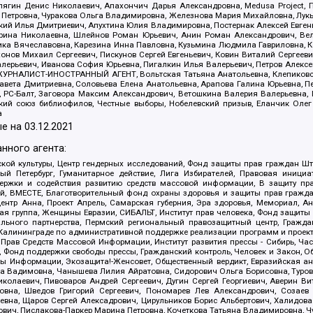
ягин Денис Николаевич, Апахончич Дарья Александровна, Medusa Project, П
етровна, Чуракова Ольга Владимировна, Железнова Мария Михайловна, Лукьян
й Илья Дмитриевич, Апухтина Юлия Владимировна, Постернак Алексей Евгеньев
рина Николаевна, Шлейнов Роман Юрьевич, Анин Роман Александрович, Вел
оника Вячеславовна, Карезина Инна Павловна, Кузьмина Людмила Гавриловна
ов Михаил Сергеевич, Пискунов Сергей Евгеньевич, Ковин Виталий Сергеевич
алерьевич, Иванова София Юрьевна, Пигалкин Илья Валерьевич, Петров Алексе
а, ЖУРНАЛИСТ-ИНОСТРАННЫЙ АГЕНТ, Вольтская Татьяна Анатольевна, Клепиков
авета Дмитриевна, Соловьева Елена Анатольевна, Арапова Галина Юрьевна, П
иа, РС-Балт, Заговора Максим Александрович, Ветошкина Валерия Валерьевна
ский союз библиофилов, Честные выборы, Нобелевский призыв, Еланчик Олег
а
е на
03.12.2021
нного агента:
ой культуры, Центр гендерных исследований, Фонд защиты прав граждан Шта
 Петербург, Гуманитарное действие, Лига Избирателей, Правовая инициат
держки и содействия развитию средств массовой информации, В защиту п
ий, ВМЕСТЕ, Благотворительный фонд охраны здоровья и защиты прав граж
, центр Анна, Проект Апрель, Самарская губерния, Эра здоровья, Мемориал,
я группа, Женщины Евразии, СИБАЛЬТ, Институт прав человека, Фонд защиты 
льного партнерства, Пермский региональный правозащитный центр, Граждан
лининграде по административной поддержке реализации программ и проекто
 Прав Средств Массовой Информации, Институт развития прессы - Сибирь, Ча
, Фонд поддержки свободы прессы, Гражданский контроль, Человек и Закон, 
оды Информации, Экозащита!-Женсовет, Общественный вердикт, Евразийская а
 Вадимовна, Чанышева Лилия Айратовна, Сидорович Ольга Борисовна, Туровс
олаевич, Пивоваров Андрей Сергеевич, Дугин Сергей Георгиевич, Аверин В
вна, Шведов Григорий Сергеевич, Пономарев Лев Александрович, Созаев
евна, Щаров Сергей Алексадрович, Цирульников Борис Альбертович, Халидо
ович, Пислакова-Паркер Марина Петровна, Кочеткова Татьяна Владимировна, Ч