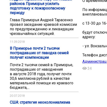
О временном 
районов Приморья усилить
подготовку к пожароопасному
По информаци
периоду
внеплановых 
Глава Приморья Андрей Тарасенко
с 13-30 до 16
провел заседание краевой комиссии
по предупреждению и ликвидации
будут отключ
чрезвычайных ситуаций.
адресу:
11.09.2018
- ул. Вокзальн
В Приморье почти 2 тысячи
пострадавших от паводка семей
Телефон дисп
получат компенсации
Администраци
Почти 2 тысячи семей в Приморье,
34
пострадавших от наводнения
в августе 2018 года, получат почти
30,6 миллиона рублей в качестве
материальной помощи из краевого
бюджета,...
20.07.2018
США: стратегия неоколониализма