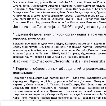
Екатерина Александровна, Рачинский Ян Збигневич, Жемкова Елена 
Щур Николай Алексеевич, Аверин Владимир Анатольевич, Блинушов 
Валентина Дмитриевна, Вититинова Елена Владимировна, Баженов
Ганнушкина Светлана Алексеевна, Закс Елена Владимировна, Буртин
Анатолий Мариевич, Прохоров Вадим Юрьевич, Шахова Елена Владими
Иванович, Шабад Анатолий Ефимович, Сухих Дарья Николаевна, Орл
Золотухин Борис Андреевич, Левинсон Лев Семенович, Локшина Тать
Источник:
http://unro.minjust.ru/NKOForeignAgent.aspx
дан
* Единый федеральный список организаций, в том чис
террористическими:
Высший военный Маджлисуль Шура, Конгресс народов Ичкерии и Да
Исламская группа, Движение Талибан, Исламская партия Туркест
моджахедов, Аль-Каида в странах исламского Магриба, Имарат Кавка
Аллаха Субхану уа Тагьаля SHAM, АУМ Синрике, Муджахеды джамаа
Джихад, Хайят Тахрир аш-Шам, Ахлю Сунна Валь Джамаа
Источник:
http://nac.gov.ru/terroristicheskie-i-ekstremistskie
* Перечень общественных объединений и религиозных
деятельности:
Национал-большевистская партия, ВЕК РА, Рада земли Кубанской 
Учреждение, Нурджулар, К Богодержавию, Таблиги Джамаат, Свидете
Карачая, Союз славян, Ат-Такфир Валь-Хиджра, Пит Буль, Нацио
Социалистическая Инициатива города Череповца, Духовно-Родо
общенациональный союз, Движение против нелегальной иммиграц
национальное единство, Северное Братство, Клуб Болельщиков Фу
Коренного Русского народа Щелковского района, Правый сектор, Ук
Белый Крест, Misanthropic division, Религиозное объединение пос
Атака, Мечеть Мирмамеда, Община Коренного Русского народа г