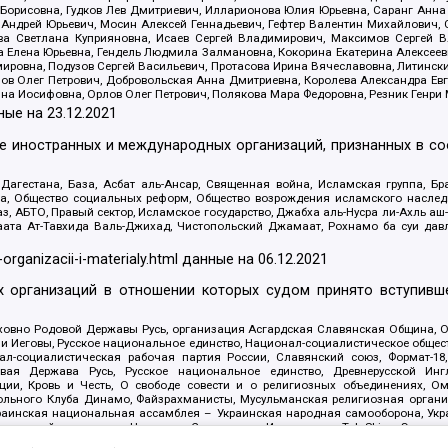
Борисовна, Гудков Лев Дмитриевич, Илларионова Юлия Юрьевна, Саранг Анна
Андрей Юрьевич, Мосин Алексей Геннадьевич, Гефтер Валентин Михайлович,
а Светлана Куприяновна, Исаев Сергей Владимирович, Максимов Сергей Вл
а Елена Юрьевна, Гендель Людмила Залмановна, Кокорина Екатерина Алексее
ровна, Подузов Сергей Васильевич, Протасова Ирина Вячеславовна, Литинск
ов Олег Петрович, Добровольская Анна Дмитриевна, Королева Александра Ев
яна Иосифовна, Орлов Олег Петрович, Полякова Мара Федоровна, Резник Генри
ные на
23.12.2021
ле иностранных и международных организаций, признанных в с
гестана, База, Асбат аль-Ансар, Священная война, Исламская группа, Бра
ана, Общество социальных реформ, Общество возрождения исламского насле
з, АБТО, Правый сектор, Исламское государство, Джабха аль-Нусра ли-Ахль а
та Ат-Тавхида Валь-Джихад, Чистопольский Джамаат, Рохнамо ба суи давлат
-organizacii-i-materialy.html
данные на
06.12.2021
 организаций в отношении которых судом принято вступивше
Духовно Родовой Державы Русь, организация Асгардская Славянская Община,
ли Иеговы, Русское национальное единство, Национал-социалистическое обще
нал-социалистическая рабочая партия России, Славянский союз, Формат-
вая Держава Русь, Русское национальное единство, Древнерусской Ингл
ии, Кровь и Честь, О свободе совести и о религиозных объединениях, Ом
тбольного Клуба Динамо, Файзрахманисты, Мусульманская религиозная орган
раинская национальная ассамблея – Украинская народная самооборона, Укра
ледователей инглиизма, Народная Социальная Инициатива, TulaSkins, Этноп
. Астрахани, ВОЛЯ, Меджлис крымскотатарского народа, Рубеж Севера, ТО