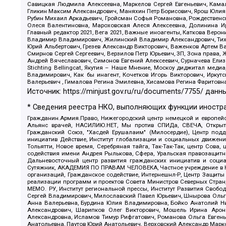
Савицкая Людмила Алексеевна, Маркелов Сергей Евгеньевич, Камал
Гликин Максим Александрович, Маняхин Петр Борисович, Ярош Юлия П
Рубин Михаил Аркадьевич, Гройсман Софья Романовна, Рождественски
Олеся Валентиновна, Мароховская Алеся Алексеевна, Долинина И
Главный редактор 2021, Вега 2021, Важные иноагенты, Каткова Вер
Владимир Владимирович, Жилинский Владимир Александрович, Тихон
Юрий Альбертович, Грезев Александр Викторович, Важенков Артем В
Смирнов Сергей Сергеевич, Верзилов Петр Юрьевич, ЗП, Зона прав
Андрей Вячеславович, Симонов Евгений Алексеевич, Сурначева Елиз
Stichting Bellingcat, Якутия – Наше Мнение, Москоу диджитал мед
Владимирович, Как бы инагент, Кочетков Игорь Викторович, Иркут
Валерьевич , Гималова Регина Эмилевна, Хисамова Регина Фаритовн
Источник:
https://minjust.gov.ru/ru/documents/7755/
данны
* Сведения реестра НКО, выполняющих функции иностра
Гражданин.Армия.Право, Нижегородский центр немецкой и европейск
Альянс врачей, НАСИЛИЮ.НЕТ, Мы против СПИДа, СВЕЧА, Открытый
Гражданский Союз, "Хасдей Ерушалаим" (Милосердие), Центр под
инициатив Действие, Институт глобализации и социальных движен
Тольятти, Новое время, Серебряная тайга, Так-Так-Так, центр Сова
содействия имени Андрея Рылькова, Сфера, Уральская правозащитна
Дальневосточный центр развития гражданских инициатив и социа
Сутяжник, АКАДЕМИЯ ПО ПРАВАМ ЧЕЛОВЕКА, Частное учреждение в Ка
организаций, Гражданское содействие, Интернешнл-Р, Центр Защиты
реализации программ и проектов Совета Министров Северных Стран
МЕМО. РУ, Институт региональной прессы, Институт Развития Своб
Сергей Владимирович, Милославский Павел Юрьевич, Шнырова Ольга
Анна Валерьевна, Бурдина Юлия Владимировна, Бойко Анатолий Ник
Александрович, Шарипков Олег Викторович, Мошель Ирина Ароно
Александровна, Исламов Тимур Рифгатович, Романова Ольга Евгень
Анатольевна, Паутов Юрий Анатольевич, Верховский Александр Марк