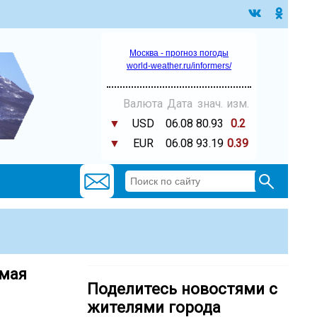
Москва - прогноз погоды
world-weather.ru/informers/
Валюта
Дата
знач.
изм.
▼
USD
06.08
80.93
0.2
▼
EUR
06.08
93.19
0.39
 мая
Поделитесь новостями с
жителями города