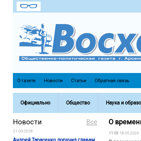
О газете
Новости
Статьи
Обратная связь
Официально
Общество
Наука и образ
Новости
Все
О времен
21.09.2018
11:03
18.05.2026
Андрей Тарасенко поручил главам