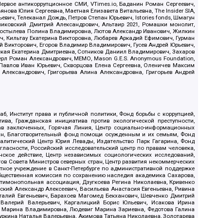
ервое антикоррупционное СМИ, VTimes.io, Баданин Роман Сергеевич,
ова Юлия Сергеевна, Маетная Елизавета Витальевна, The Insider SIA,
ич, Телеканал Дождь, Петров Степан Юрьевич, Istories fonds, Шмагун
иковский Дмитрий Александрович, Альтаир 2021, Ромашки монолит,
, Костылева Полина Владимировна, Лютов Александр Иванович, Жилкин
, Кильтау Екатерина Викторовна, Любарев Аркадий Ефимович, Гурман
й Викторович, Егоров Владимир Владимирович, Гусев Андрей Юрьевич,
ская Екатерина Дмитриевна, Сотников Даниил Владимирович, Захаров
ерл Роман Александрович, МЕМО, Mason G.E.S. Anonymous Foundation,
, Павлов Иван Юрьевич, Скворцова Елена Сергеевна, Оленичев Максим
 Александрович, Григорьева Алина Александровна, Григорьев Андрей
б, Институт права и публичной политики, Фонд борьбы с коррупцией,
ива, Гражданская инициатива против экологической преступности,
рав заключенных, Горячая Линия, Центр социально-информационных
дан, Благотворительный фонд помощи осужденным и их семьям, Фонд
 Аналитический Центр Юрия Левады, Издательство Парк Гагарина, Фонд
гласности, Российский исследовательский центр по правам человека,
ское действие, Центр независимых социологических исследований,
в Совета Министров северных стран, Центр развития некоммерческих
стное учреждение в Санкт-Петербурге по административной поддержке
Общественная комиссия по сохранению наследия академика Сахарова,
нтимонопольная ассоциация, Дзугкоева Регина Николаевна, Кривенко
кий Александр Алексеевич, Васильева Анастасия Евгеньевна, Ривина
италий Евгеньевич, Барахоев Магомед Бекханович, Шевченко Дмитрий
 Валерий Валерьевич, Каргалицкий Борис Юльевич, Исакова Ирина
ва Марина Владимировна, Людевиг Марина Зариевна, Федотова Галина
уркина Наталья Валерьевна, Акимова Татьяна Николаевна, Золотарева