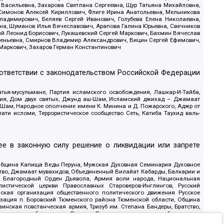
 Васильевна, Захарова Светлана Сергеевна, Щур Татьяна Михайловна,
 Симонов Алексей Кириллович, Флиге Ирина Анатольевна, Мельникова
адимирович, Беляев Сергей Иванович, Голубева Елена Николаевна,
вна, Шуманов Илья Вячеславович, Арапова Галина Юрьевна, Свечников
ий Леонид Борисович, Лукашевский Сергей Маркович, Бахмин Вячеслав
геньевна, Смирнов Владимир Александрович, Вицин Сергей Ефимович,
 Маркович, Захаров Герман Константинович
оответствии с законодательством Российской Федерации
тья-мусульмане, Партия исламского освобождения, Лашкар-И-Тайба,
дия, Дом двух святых, Джунд аш-Шам, Исламский джихад – Джамаат
ш-Шам, Народное ополчение имени К. Минина и Д. Пожарского, Аджр от
и исломи, Террористическое сообщество Сеть, Катиба Таухид валь-
е в законную силу решение о ликвидации или запрете
 Община Капища Веды Перуна, Мужская Духовная Семинария Духовное
ство, Джамаат мувахидов, Объединенный Вилайат Кабарды, Балкарии и
18, Благородный Орден Дьявола, Армия воли народа, Национальная
истической церкви Православных Староверов-Инглингов, Русский
ская организация общественного политического движения Русское
изация п. Боровский Тюменского района Тюменской области, Община
инская повстанческая армия, Тризуб им. Степана Бандеры, Братство,
олитическое объединение Русские, Русское национальное объединение
ЙС, О противодействии экстремистской деятельности, РЕВТАТПОД,