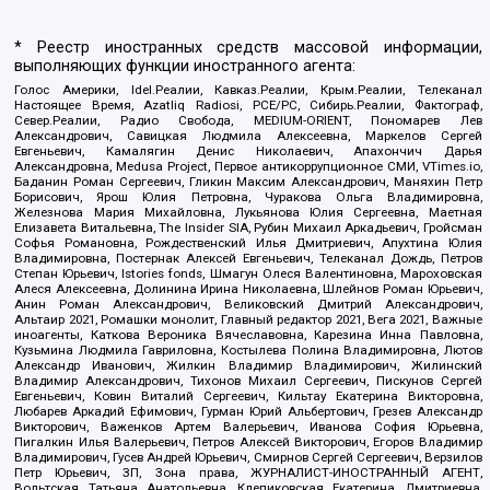
* Реестр иностранных средств массовой информации,
выполняющих функции иностранного агента:
Голос Америки, Idel.Реалии, Кавказ.Реалии, Крым.Реалии, Телеканал
Настоящее Время, Azatliq Radiosi, PCE/PC, Сибирь.Реалии, Фактограф,
Север.Реалии, Радио Свобода, MEDIUM-ORIENT, Пономарев Лев
Александрович, Савицкая Людмила Алексеевна, Маркелов Сергей
Евгеньевич, Камалягин Денис Николаевич, Апахончич Дарья
Александровна, Medusa Project, Первое антикоррупционное СМИ, VTimes.io,
Баданин Роман Сергеевич, Гликин Максим Александрович, Маняхин Петр
Борисович, Ярош Юлия Петровна, Чуракова Ольга Владимировна,
Железнова Мария Михайловна, Лукьянова Юлия Сергеевна, Маетная
Елизавета Витальевна, The Insider SIA, Рубин Михаил Аркадьевич, Гройсман
Софья Романовна, Рождественский Илья Дмитриевич, Апухтина Юлия
Владимировна, Постернак Алексей Евгеньевич, Телеканал Дождь, Петров
Степан Юрьевич, Istories fonds, Шмагун Олеся Валентиновна, Мароховская
Алеся Алексеевна, Долинина Ирина Николаевна, Шлейнов Роман Юрьевич,
Анин Роман Александрович, Великовский Дмитрий Александрович,
Альтаир 2021, Ромашки монолит, Главный редактор 2021, Вега 2021, Важные
иноагенты, Каткова Вероника Вячеславовна, Карезина Инна Павловна,
Кузьмина Людмила Гавриловна, Костылева Полина Владимировна, Лютов
Александр Иванович, Жилкин Владимир Владимирович, Жилинский
Владимир Александрович, Тихонов Михаил Сергеевич, Пискунов Сергей
Евгеньевич, Ковин Виталий Сергеевич, Кильтау Екатерина Викторовна,
Любарев Аркадий Ефимович, Гурман Юрий Альбертович, Грезев Александр
Викторович, Важенков Артем Валерьевич, Иванова София Юрьевна,
Пигалкин Илья Валерьевич, Петров Алексей Викторович, Егоров Владимир
Владимирович, Гусев Андрей Юрьевич, Смирнов Сергей Сергеевич, Верзилов
Петр Юрьевич, ЗП, Зона права, ЖУРНАЛИСТ-ИНОСТРАННЫЙ АГЕНТ,
Вольтская Татьяна Анатольевна, Клепиковская Екатерина Дмитриевна,