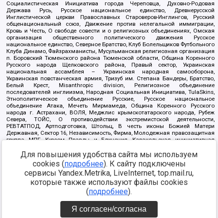
Социалистическая Инициатива города Череповца, Духовно-Родовая
Держава Русь, Русское национальное единство, Древнерусской
Инглистической церкви Православных Староверов-Инглингов, Русский
общенациональный союз, Движение против нелегальной иммиграции,
Кровь и Честь, О свободе совести и о религиозных объединениях, Омская
организация общественного политического движения Русское
национальное единство, Северное Братство, Клуб Болельщиков Футбольного
Клуба Динамо, Файзрахманисты, Мусульманская религиозная организация
п. Боровский Тюменского района Тюменской области, Община Коренного
Русского народа Щелковского района, Правый сектор, Украинская
национальная ассамблея – Украинская народная самооборона,
Украинская повстанческая армия, Тризуб им. Степана Бандеры, Братство,
Белый Крест, Misanthropic division, Религиозное объединение
последователей инглиизма, Народная Социальная Инициатива, TulaSkins,
Этнополитическое объединение Русские, Русское национальное
объединение Атака, Мечеть Мирмамеда, Община Коренного Русского
народа г. Астрахани, ВОЛЯ, Меджлис крымскотатарского народа, Рубеж
Севера, ТОЙС, О противодействии экстремистской деятельности,
РЕВТАТПОД, Артподготовка, Штольц, В честь иконы Божией Матери
Державная, Сектор 16, Независимость, Фирма, Молодежная правозащитная
группа МПГ, Курсом Правды и Единения, Каракольская инициативная
группа, Автоград Крю, Союз Славянских Сил Руси, Алля-Аят,
Для повышения удобства сайта мы используем
Благотворительный пансионат Ак Умут, Русская республика Русь,
Арестантское уголовное единство, Башкорт, Нация и свобода, W.H.С., Фалунь
cookies (
подробнее
). К сайту подключены
Дафа, Иртыш Ultras, Русский Патриотический клуб-Новокузнецк/РПК,
сервисы Yandex.Metrika, LiveInternet, top.mail.ru,
Сибирский державный союз, Фонд борьбы с коррупцией, Фонд защиты прав
граждан, Штабы Навального, Совет граждан СССР Прикубанского округа г.
которые также используют файлы cookies
Краснодара
(
подробнее
).
Источник:
https://minjust.gov.ru/ru/documents/7822/
данные на
08.12.2021
Я согласен/согласна