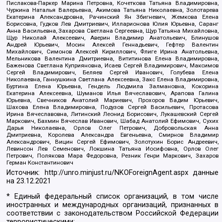
Пислакова-Паркер Марина Петровна, Кочеткова Татьяна Владимировна,
Чуркина Наталья Валерьевна, Акимова Татьяна Николаевна, Золотарева
Екатерина Александровна, Рачинский Ян Збигневич, Жемкова Елена
Борисовна, Гудков Лев Дмитриевич, Илларионова Юлия Юрьевна, Саранг
Анна Васильевна, Захарова Светлана Сергеевна, Щур Татьяна Михайловна,
Щур Николай Алексеевич, Аверин Владимир Анатольевич, Блинушов
Андрей Юрьевич, Мосин Алексей Геннадьевич, Гефтер Валентин
Михайлович, Симонов Алексей Кириллович, Флиге Ирина Анатольевна,
Мельникова Валентина Дмитриевна, Вититинова Елена Владимировна,
Баженова Светлана Куприяновна, Исаев Сергей Владимирович, Максимов
Сергей Владимирович, Беляев Сергей Иванович, Голубева Елена
Николаевна, Ганнушкина Светлана Алексеевна, Закс Елена Владимировна,
Буртина Елена Юрьевна, Гендель Людмила Залмановна, Кокорина
Екатерина Алексеевна, Шуманов Илья Вячеславович, Арапова Галина
Юрьевна, Свечников Анатолий Мариевич, Прохоров Вадим Юрьевич,
Шахова Елена Владимировна, Подузов Сергей Васильевич, Протасова
Ирина Вячеславовна, Литинский Леонид Борисович, Лукашевский Сергей
Маркович, Бахмин Вячеслав Иванович, Шабад Анатолий Ефимович, Сухих
Дарья Николаевна, Орлов Олег Петрович, Добровольская Анна
Дмитриевна, Королева Александра Евгеньевна, Смирнов Владимир
Александрович, Вицин Сергей Ефимович, Золотухин Борис Андреевич,
Левинсон Лев Семенович, Локшина Татьяна Иосифовна, Орлов Олег
Петрович, Полякова Мара Федоровна, Резник Генри Маркович, Захаров
Герман Константинович
Источник:
http://unro.minjust.ru/NKOForeignAgent.aspx
данные
на
23.12.2021
* Единый федеральный список организаций, в том числе
иностранных и международных организаций, признанных в
соответствии с законодательством Российской Федерации
террористическими: