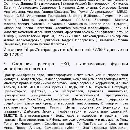
Сотников Даниил Владимирович, Захаров Андрей Вячеславович, Симонов
Евгений Алексеевич, Сурначева Елизавета Дмитриевна, Соловьева Елена
Анатольевна, Арапова Галина Юрьевна, Перл Роман Александрович, МЕМО,
Mason G.E.S. Anonymous Foundation, Stichting Bellingcat, Якутия – Наше
Мнение, Москоу диджитал медиа, РС-Балт, Заговора Максим
Александрович, Ветошкина Валерия Валерьевна, Павлов Иван Юрьевич,
Скворцова Елена Сергеевна, Оленичев Максим Владимирович, Как бы
инагент, Кочетков Игорь Викторович, Иркутский союз библиофилов, Честные
выборы, Нобелевский призыв, Еланчик Олег Александрович, Григорьева
Алина Александровна, Григорьев Андрей Валерьевич , Гималова Регина
Эмилевна, Хисамова Регина Фаритовна
Источник:
https://minjust.gov.ru/ru/documents/7755/
данные на
03.12.2021
* Сведения реестра НКО, выполняющих функции
иностранного агента:
Гражданин.Армия.Право, Нижегородский центр немецкой и европейской
культуры, Центр гендерных исследований, Фонд защиты прав граждан Штаб,
Институт права и публичной политики, Фонд борьбы с коррупцией, Альянс
врачей, НАСИЛИЮ.НЕТ, Мы против СПИДа, СВЕЧА, Открытый Петербург,
Гуманитарное действие, Лига Избирателей, Правовая инициатива,
Гражданская инициатива против экологической преступности,
Гражданский Союз, "Хасдей Ерушалаим" (Милосердие), Центр поддержки и
содействия развитию средств массовой информации, В защиту прав
заключенных, Горячая Линия, Центр социально-информационных
инициатив Действие, Институт глобализации и социальных движений,
ВМЕСТЕ, Благотворительный фонд охраны здоровья и защиты прав
граждан, Благотворительный фонд помощи осужденным и их семьям, Фонд
Тольятти, Новое время, Серебряная тайга, Так-Так-Так, центр Сова, центр
Анна, Проект Апрель, Самарская губерния, Эра здоровья, Мемориал,