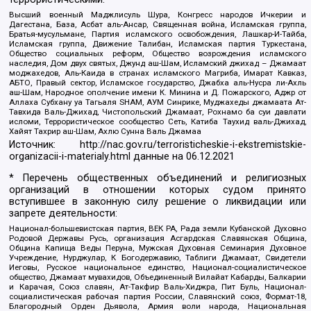
Высший военный Маджлисуль Шура, Конгресс народов Ичкерии и
Дагестана, База, Асбат аль-Ансар, Священная война, Исламская группа,
Братья-мусульмане, Партия исламского освобождения, Лашкар-И-Тайба,
Исламская группа, Движение Талибан, Исламская партия Туркестана,
Общество социальных реформ, Общество возрождения исламского
наследия, Дом двух святых, Джунд аш-Шам, Исламский джихад – Джамаат
моджахедов, Аль-Каида в странах исламского Магриба, Имарат Кавказ,
АБТО, Правый сектор, Исламское государство, Джабха аль-Нусра ли-Ахль
аш-Шам, Народное ополчение имени К. Минина и Д. Пожарского, Аджр от
Аллаха Субхану уа Тагьаля SHAM, АУМ Синрике, Муджахеды джамаата Ат-
Тавхида Валь-Джихад, Чистопольский Джамаат, Рохнамо ба суи давлати
исломи, Террористическое сообщество Сеть, Катиба Таухид валь-Джихад,
Хайят Тахрир аш-Шам, Ахлю Сунна Валь Джамаа
Источник:
http://nac.gov.ru/terroristicheskie-i-ekstremistskie-
organizacii-i-materialy.html
данные на
06.12.2021
* Перечень общественных объединений и религиозных
организаций в отношении которых судом принято
вступившее в законную силу решение о ликвидации или
запрете деятельности:
Национал-большевистская партия, ВЕК РА, Рада земли Кубанской Духовно
Родовой Державы Русь, организация Асгардская Славянская Община,
Община Капища Веды Перуна, Мужская Духовная Семинария Духовное
Учреждение, Нурджулар, К Богодержавию, Таблиги Джамаат, Свидетели
Иеговы, Русское национальное единство, Национал-социалистическое
общество, Джамаат мувахидов, Объединенный Вилайат Кабарды, Балкарии
и Карачая, Союз славян, Ат-Такфир Валь-Хиджра, Пит Буль, Национал-
социалистическая рабочая партия России, Славянский союз, Формат-18,
Благородный Орден Дьявола, Армия воли народа, Национальная