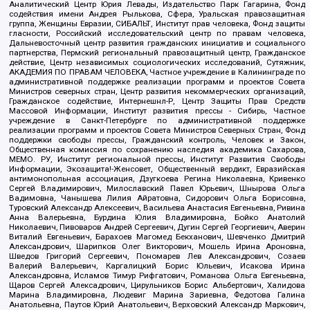
Аналитический Центр Юрия Левады, Издательство Парк Гагарина, Фонд
содействия имени Андрея Рылькова, Сфера, Уральская правозащитная
группа, Женщины Евразии, СИБАЛЬТ, Институт прав человека, Фонд защиты
гласности, Российский исследовательский центр по правам человека,
Дальневосточный центр развития гражданских инициатив и социального
партнерства, Пермский региональный правозащитный центр, Гражданское
действие, Центр независимых социологических исследований, Сутяжник,
АКАДЕМИЯ ПО ПРАВАМ ЧЕЛОВЕКА, Частное учреждение в Калининграде по
административной поддержке реализации программ и проектов Совета
Министров северных стран, Центр развития некоммерческих организаций,
Гражданское содействие, Интернешнл-Р, Центр Защиты Прав Средств
Массовой Информации, Институт развития прессы - Сибирь, Частное
учреждение в Санкт-Петербурге по административной поддержке
реализации программ и проектов Совета Министров Северных Стран, Фонд
поддержки свободы прессы, Гражданский контроль, Человек и Закон,
Общественная комиссия по сохранению наследия академика Сахарова,
МЕМО. РУ, Институт региональной прессы, Институт Развития Свободы
Информации, Экозащита!-Женсовет, Общественный вердикт, Евразийская
антимонопольная ассоциация, Дзугкоева Регина Николаевна, Кривенко
Сергей Владимирович, Милославский Павел Юрьевич, Шнырова Ольга
Вадимовна, Чанышева Лилия Айратовна, Сидорович Ольга Борисовна,
Туровский Александр Алексеевич, Васильева Анастасия Евгеньевна, Ривина
Анна Валерьевна, Бурдина Юлия Владимировна, Бойко Анатолий
Николаевич, Пивоваров Андрей Сергеевич, Дугин Сергей Георгиевич, Аверин
Виталий Евгеньевич, Барахоев Магомед Бекханович, Шевченко Дмитрий
Александрович, Шарипков Олег Викторович, Мошель Ирина Ароновна,
Шведов Григорий Сергеевич, Пономарев Лев Александрович, Созаев
Валерий Валерьевич, Каргалицкий Борис Юльевич, Исакова Ирина
Александровна, Исламов Тимур Рифгатович, Романова Ольга Евгеньевна,
Щаров Сергей Алексадрович, Цирульников Борис Альбертович, Халидова
Марина Владимировна, Людевиг Марина Зариевна, Федотова Галина
Анатольевна, Паутов Юрий Анатольевич, Верховский Александр Маркович,