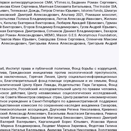
ервое антикоррупционное СМИ, VTimes.io, Баданин Роман Сергеевич,
ова Юлия Сергеевна, Маетная Елизавета Витальевна, The Insider SIA,
ич, Телеканал Дождь, Петров Степан Юрьевич, Istories fonds, Шмагун
иковский Дмитрий Александрович, Альтаир 2021, Ромашки монолит,
, Костылева Полина Владимировна, Лютов Александр Иванович, Жилкин
, Кильтау Екатерина Викторовна, Любарев Аркадий Ефимович, Гурман
й Викторович, Егоров Владимир Владимирович, Гусев Андрей Юрьевич,
ская Екатерина Дмитриевна, Сотников Даниил Владимирович, Захаров
ерл Роман Александрович, МЕМО, Mason G.E.S. Anonymous Foundation,
, Павлов Иван Юрьевич, Скворцова Елена Сергеевна, Оленичев Максим
 Александрович, Григорьева Алина Александровна, Григорьев Андрей
б, Институт права и публичной политики, Фонд борьбы с коррупцией,
ива, Гражданская инициатива против экологической преступности,
рав заключенных, Горячая Линия, Центр социально-информационных
дан, Благотворительный фонд помощи осужденным и их семьям, Фонд
 Аналитический Центр Юрия Левады, Издательство Парк Гагарина, Фонд
гласности, Российский исследовательский центр по правам человека,
ское действие, Центр независимых социологических исследований,
в Совета Министров северных стран, Центр развития некоммерческих
стное учреждение в Санкт-Петербурге по административной поддержке
Общественная комиссия по сохранению наследия академика Сахарова,
нтимонопольная ассоциация, Дзугкоева Регина Николаевна, Кривенко
кий Александр Алексеевич, Васильева Анастасия Евгеньевна, Ривина
италий Евгеньевич, Барахоев Магомед Бекханович, Шевченко Дмитрий
 Валерий Валерьевич, Каргалицкий Борис Юльевич, Исакова Ирина
ва Марина Владимировна, Людевиг Марина Зариевна, Федотова Галина
уркина Наталья Валерьевна, Акимова Татьяна Николаевна, Золотарева