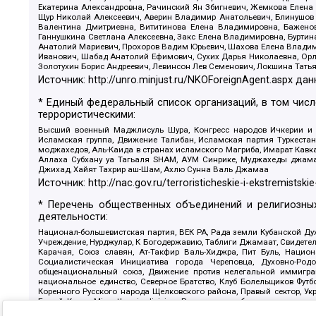
Екатерина Александровна, Рачинский Ян Збигневич, Жемкова Елена 
Щур Николай Алексеевич, Аверин Владимир Анатольевич, Блинушов 
Валентина Дмитриевна, Вититинова Елена Владимировна, Баженов
Ганнушкина Светлана Алексеевна, Закс Елена Владимировна, Буртин
Анатолий Мариевич, Прохоров Вадим Юрьевич, Шахова Елена Владими
Иванович, Шабад Анатолий Ефимович, Сухих Дарья Николаевна, Орл
Золотухин Борис Андреевич, Левинсон Лев Семенович, Локшина Тать
Источник:
http://unro.minjust.ru/NKOForeignAgent.aspx
дан
* Единый федеральный список организаций, в том чис
террористическими:
Высший военный Маджлисуль Шура, Конгресс народов Ичкерии и Да
Исламская группа, Движение Талибан, Исламская партия Туркест
моджахедов, Аль-Каида в странах исламского Магриба, Имарат Кавка
Аллаха Субхану уа Тагьаля SHAM, АУМ Синрике, Муджахеды джамаа
Джихад, Хайят Тахрир аш-Шам, Ахлю Сунна Валь Джамаа
Источник:
http://nac.gov.ru/terroristicheskie-i-ekstremistskie
* Перечень общественных объединений и религиозных
деятельности:
Национал-большевистская партия, ВЕК РА, Рада земли Кубанской 
Учреждение, Нурджулар, К Богодержавию, Таблиги Джамаат, Свидете
Карачая, Союз славян, Ат-Такфир Валь-Хиджра, Пит Буль, Нацио
Социалистическая Инициатива города Череповца, Духовно-Родо
общенациональный союз, Движение против нелегальной иммиграц
национальное единство, Северное Братство, Клуб Болельщиков Фу
Коренного Русского народа Щелковского района, Правый сектор, Ук
Белый Крест, Misanthropic division, Религиозное объединение пос
Атака, Мечеть Мирмамеда, Община Коренного Русского народа г