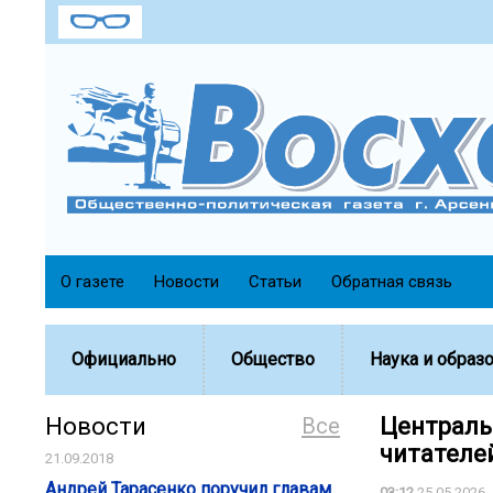
О газете
Новости
Статьи
Обратная связь
Официально
Общество
Наука и образ
Новости
Все
Централь
читателе
21.09.2018
Андрей Тарасенко поручил главам
03:12
25.05.2026