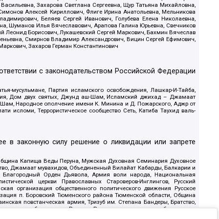
 Васильевна, Захарова Светлана Сергеевна, Щур Татьяна Михайловна,
 Симонов Алексей Кириллович, Флиге Ирина Анатольевна, Мельникова
адимирович, Беляев Сергей Иванович, Голубева Елена Николаевна,
вна, Шуманов Илья Вячеславович, Арапова Галина Юрьевна, Свечников
ий Леонид Борисович, Лукашевский Сергей Маркович, Бахмин Вячеслав
геньевна, Смирнов Владимир Александрович, Вицин Сергей Ефимович,
 Маркович, Захаров Герман Константинович
оответствии с законодательством Российской Федерации
тья-мусульмане, Партия исламского освобождения, Лашкар-И-Тайба,
дия, Дом двух святых, Джунд аш-Шам, Исламский джихад – Джамаат
ш-Шам, Народное ополчение имени К. Минина и Д. Пожарского, Аджр от
и исломи, Террористическое сообщество Сеть, Катиба Таухид валь-
е в законную силу решение о ликвидации или запрете
 Община Капища Веды Перуна, Мужская Духовная Семинария Духовное
ство, Джамаат мувахидов, Объединенный Вилайат Кабарды, Балкарии и
18, Благородный Орден Дьявола, Армия воли народа, Национальная
истической церкви Православных Староверов-Инглингов, Русский
ская организация общественного политического движения Русское
изация п. Боровский Тюменского района Тюменской области, Община
инская повстанческая армия, Тризуб им. Степана Бандеры, Братство,
олитическое объединение Русские, Русское национальное объединение
ЙС, О противодействии экстремистской деятельности, РЕВТАТПОД,