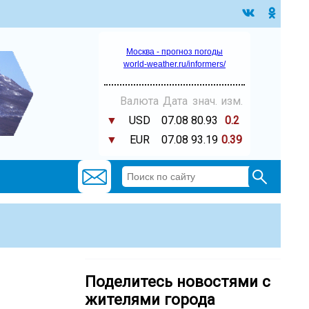
Москва - прогноз погоды
world-weather.ru/informers/
Валюта
Дата
знач.
изм.
▼
USD
07.08
80.93
0.2
▼
EUR
07.08
93.19
0.39
Поделитесь новостями с
жителями города