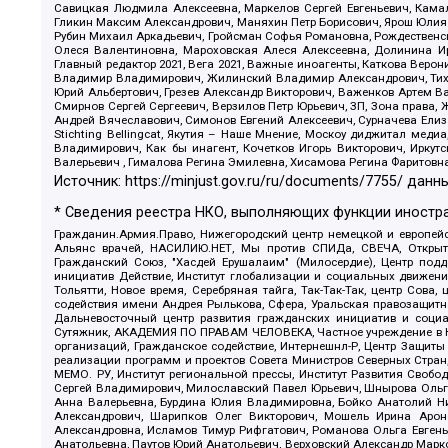
Савицкая Людмила Алексеевна, Маркелов Сергей Евгеньевич, Камал
Гликин Максим Александрович, Маняхин Петр Борисович, Ярош Юлия П
Рубин Михаил Аркадьевич, Гройсман Софья Романовна, Рождественски
Олеся Валентиновна, Мароховская Алеся Алексеевна, Долинина И
Главный редактор 2021, Вега 2021, Важные иноагенты, Каткова Вер
Владимир Владимирович, Жилинский Владимир Александрович, Тихон
Юрий Альбертович, Грезев Александр Викторович, Важенков Артем В
Смирнов Сергей Сергеевич, Верзилов Петр Юрьевич, ЗП, Зона прав
Андрей Вячеславович, Симонов Евгений Алексеевич, Сурначева Елиз
Stichting Bellingcat, Якутия – Наше Мнение, Москоу диджитал мед
Владимирович, Как бы инагент, Кочетков Игорь Викторович, Иркут
Валерьевич , Гималова Регина Эмилевна, Хисамова Регина Фаритовн
Источник:
https://minjust.gov.ru/ru/documents/7755/
данны
* Сведения реестра НКО, выполняющих функции иностра
Гражданин.Армия.Право, Нижегородский центр немецкой и европейск
Альянс врачей, НАСИЛИЮ.НЕТ, Мы против СПИДа, СВЕЧА, Открытый
Гражданский Союз, "Хасдей Ерушалаим" (Милосердие), Центр под
инициатив Действие, Институт глобализации и социальных движен
Тольятти, Новое время, Серебряная тайга, Так-Так-Так, центр Сова
содействия имени Андрея Рылькова, Сфера, Уральская правозащитна
Дальневосточный центр развития гражданских инициатив и социа
Сутяжник, АКАДЕМИЯ ПО ПРАВАМ ЧЕЛОВЕКА, Частное учреждение в Ка
организаций, Гражданское содействие, Интернешнл-Р, Центр Защиты
реализации программ и проектов Совета Министров Северных Стран
МЕМО. РУ, Институт региональной прессы, Институт Развития Своб
Сергей Владимирович, Милославский Павел Юрьевич, Шнырова Ольга
Анна Валерьевна, Бурдина Юлия Владимировна, Бойко Анатолий Ник
Александрович, Шарипков Олег Викторович, Мошель Ирина Ароно
Александровна, Исламов Тимур Рифгатович, Романова Ольга Евгень
Анатольевна, Паутов Юрий Анатольевич, Верховский Александр Марк