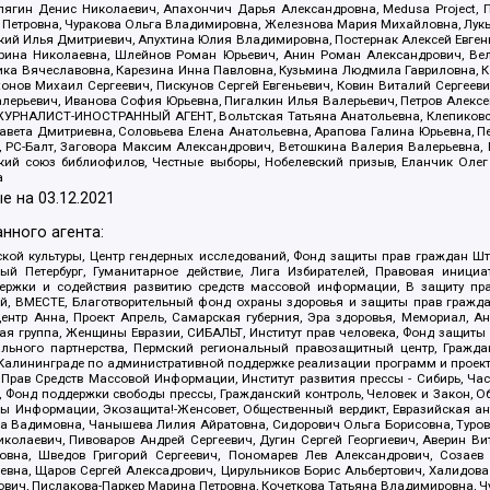
ягин Денис Николаевич, Апахончич Дарья Александровна, Medusa Project, П
етровна, Чуракова Ольга Владимировна, Железнова Мария Михайловна, Лукьян
й Илья Дмитриевич, Апухтина Юлия Владимировна, Постернак Алексей Евгеньев
рина Николаевна, Шлейнов Роман Юрьевич, Анин Роман Александрович, Вел
оника Вячеславовна, Карезина Инна Павловна, Кузьмина Людмила Гавриловна
ов Михаил Сергеевич, Пискунов Сергей Евгеньевич, Ковин Виталий Сергеевич
алерьевич, Иванова София Юрьевна, Пигалкин Илья Валерьевич, Петров Алексе
а, ЖУРНАЛИСТ-ИНОСТРАННЫЙ АГЕНТ, Вольтская Татьяна Анатольевна, Клепиков
авета Дмитриевна, Соловьева Елена Анатольевна, Арапова Галина Юрьевна, П
иа, РС-Балт, Заговора Максим Александрович, Ветошкина Валерия Валерьевна
ский союз библиофилов, Честные выборы, Нобелевский призыв, Еланчик Олег
а
е на
03.12.2021
нного агента:
ой культуры, Центр гендерных исследований, Фонд защиты прав граждан Шта
 Петербург, Гуманитарное действие, Лига Избирателей, Правовая инициат
держки и содействия развитию средств массовой информации, В защиту п
ий, ВМЕСТЕ, Благотворительный фонд охраны здоровья и защиты прав граж
, центр Анна, Проект Апрель, Самарская губерния, Эра здоровья, Мемориал,
я группа, Женщины Евразии, СИБАЛЬТ, Институт прав человека, Фонд защиты 
льного партнерства, Пермский региональный правозащитный центр, Граждан
лининграде по административной поддержке реализации программ и проекто
 Прав Средств Массовой Информации, Институт развития прессы - Сибирь, Ча
, Фонд поддержки свободы прессы, Гражданский контроль, Человек и Закон, 
оды Информации, Экозащита!-Женсовет, Общественный вердикт, Евразийская а
 Вадимовна, Чанышева Лилия Айратовна, Сидорович Ольга Борисовна, Туровс
олаевич, Пивоваров Андрей Сергеевич, Дугин Сергей Георгиевич, Аверин В
вна, Шведов Григорий Сергеевич, Пономарев Лев Александрович, Созаев
евна, Щаров Сергей Алексадрович, Цирульников Борис Альбертович, Халидо
ович, Пислакова-Паркер Марина Петровна, Кочеткова Татьяна Владимировна, Ч