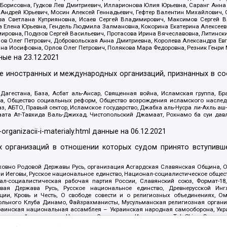
Борисовна, Гудков Лев Дмитриевич, Илларионова Юлия Юрьевна, Саранг Анна
Андрей Юрьевич, Мосин Алексей Геннадьевич, Гефтер Валентин Михайлович,
а Светлана Куприяновна, Исаев Сергей Владимирович, Максимов Сергей Вл
а Елена Юрьевна, Гендель Людмила Залмановна, Кокорина Екатерина Алексее
ровна, Подузов Сергей Васильевич, Протасова Ирина Вячеславовна, Литинск
ов Олег Петрович, Добровольская Анна Дмитриевна, Королева Александра Ев
яна Иосифовна, Орлов Олег Петрович, Полякова Мара Федоровна, Резник Генри
ные на
23.12.2021
ле иностранных и международных организаций, признанных в с
гестана, База, Асбат аль-Ансар, Священная война, Исламская группа, Бра
ана, Общество социальных реформ, Общество возрождения исламского насле
з, АБТО, Правый сектор, Исламское государство, Джабха аль-Нусра ли-Ахль а
та Ат-Тавхида Валь-Джихад, Чистопольский Джамаат, Рохнамо ба суи давлат
-organizacii-i-materialy.html
данные на
06.12.2021
 организаций в отношении которых судом принято вступивше
Духовно Родовой Державы Русь, организация Асгардская Славянская Община,
ли Иеговы, Русское национальное единство, Национал-социалистическое обще
нал-социалистическая рабочая партия России, Славянский союз, Формат-
вая Держава Русь, Русское национальное единство, Древнерусской Ингл
ии, Кровь и Честь, О свободе совести и о религиозных объединениях, Ом
тбольного Клуба Динамо, Файзрахманисты, Мусульманская религиозная орган
раинская национальная ассамблея – Украинская народная самооборона, Укра
ледователей инглиизма, Народная Социальная Инициатива, TulaSkins, Этноп
. Астрахани, ВОЛЯ, Меджлис крымскотатарского народа, Рубеж Севера, ТО