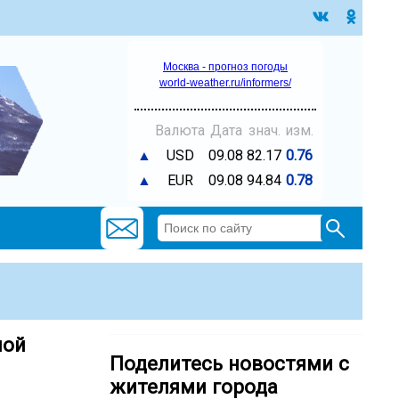
Москва - прогноз погоды
world-weather.ru/informers/
Валюта
Дата
знач.
изм.
▲
USD
09.08
82.17
0.76
▲
EUR
09.08
94.84
0.78
ной
Поделитесь новостями с
жителями города