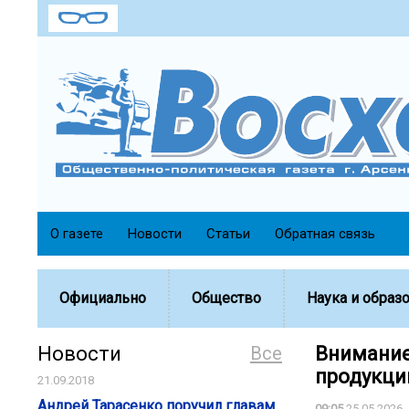
О газете
Новости
Статьи
Обратная связь
Официально
Общество
Наука и образ
Новости
Все
Внимание
продукции
21.09.2018
Андрей Тарасенко поручил главам
09:05
25.05.2026