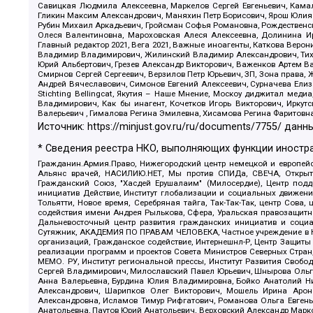
Савицкая Людмила Алексеевна, Маркелов Сергей Евгеньевич, Камал
Гликин Максим Александрович, Маняхин Петр Борисович, Ярош Юлия П
Рубин Михаил Аркадьевич, Гройсман Софья Романовна, Рождественски
Олеся Валентиновна, Мароховская Алеся Алексеевна, Долинина И
Главный редактор 2021, Вега 2021, Важные иноагенты, Каткова Вер
Владимир Владимирович, Жилинский Владимир Александрович, Тихон
Юрий Альбертович, Грезев Александр Викторович, Важенков Артем В
Смирнов Сергей Сергеевич, Верзилов Петр Юрьевич, ЗП, Зона прав
Андрей Вячеславович, Симонов Евгений Алексеевич, Сурначева Елиз
Stichting Bellingcat, Якутия – Наше Мнение, Москоу диджитал мед
Владимирович, Как бы инагент, Кочетков Игорь Викторович, Иркут
Валерьевич , Гималова Регина Эмилевна, Хисамова Регина Фаритовн
Источник:
https://minjust.gov.ru/ru/documents/7755/
данны
* Сведения реестра НКО, выполняющих функции иностра
Гражданин.Армия.Право, Нижегородский центр немецкой и европейск
Альянс врачей, НАСИЛИЮ.НЕТ, Мы против СПИДа, СВЕЧА, Открытый
Гражданский Союз, "Хасдей Ерушалаим" (Милосердие), Центр под
инициатив Действие, Институт глобализации и социальных движен
Тольятти, Новое время, Серебряная тайга, Так-Так-Так, центр Сова
содействия имени Андрея Рылькова, Сфера, Уральская правозащитна
Дальневосточный центр развития гражданских инициатив и социа
Сутяжник, АКАДЕМИЯ ПО ПРАВАМ ЧЕЛОВЕКА, Частное учреждение в Ка
организаций, Гражданское содействие, Интернешнл-Р, Центр Защиты
реализации программ и проектов Совета Министров Северных Стран
МЕМО. РУ, Институт региональной прессы, Институт Развития Своб
Сергей Владимирович, Милославский Павел Юрьевич, Шнырова Ольга
Анна Валерьевна, Бурдина Юлия Владимировна, Бойко Анатолий Ник
Александрович, Шарипков Олег Викторович, Мошель Ирина Ароно
Александровна, Исламов Тимур Рифгатович, Романова Ольга Евгень
Анатольевна, Паутов Юрий Анатольевич, Верховский Александр Марк