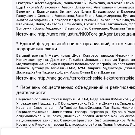
Екатерина Александровна, Рачинский Ян Збигневич, Жемкова Елена 
Щур Николай Алексеевич, Аверин Владимир Анатольевич, Блинушов 
Валентина Дмитриевна, Вититинова Елена Владимировна, Баженов
Ганнушкина Светлана Алексеевна, Закс Елена Владимировна, Буртин
Анатолий Мариевич, Прохоров Вадим Юрьевич, Шахова Елена Владими
Иванович, Шабад Анатолий Ефимович, Сухих Дарья Николаевна, Орл
Золотухин Борис Андреевич, Левинсон Лев Семенович, Локшина Тать
Источник:
http://unro.minjust.ru/NKOForeignAgent.aspx
дан
* Единый федеральный список организаций, в том чис
террористическими:
Высший военный Маджлисуль Шура, Конгресс народов Ичкерии и Да
Исламская группа, Движение Талибан, Исламская партия Туркест
моджахедов, Аль-Каида в странах исламского Магриба, Имарат Кавка
Аллаха Субхану уа Тагьаля SHAM, АУМ Синрике, Муджахеды джамаа
Джихад, Хайят Тахрир аш-Шам, Ахлю Сунна Валь Джамаа
Источник:
http://nac.gov.ru/terroristicheskie-i-ekstremistskie
* Перечень общественных объединений и религиозных
деятельности:
Национал-большевистская партия, ВЕК РА, Рада земли Кубанской 
Учреждение, Нурджулар, К Богодержавию, Таблиги Джамаат, Свидете
Карачая, Союз славян, Ат-Такфир Валь-Хиджра, Пит Буль, Нацио
Социалистическая Инициатива города Череповца, Духовно-Родо
общенациональный союз, Движение против нелегальной иммиграц
национальное единство, Северное Братство, Клуб Болельщиков Фу
Коренного Русского народа Щелковского района, Правый сектор, Ук
Белый Крест, Misanthropic division, Религиозное объединение пос
Атака, Мечеть Мирмамеда, Община Коренного Русского народа г