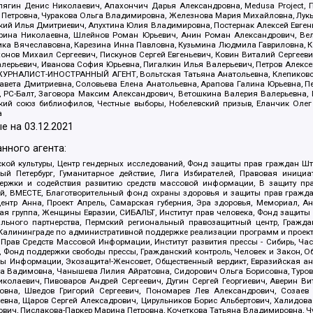
ягин Денис Николаевич, Апахончич Дарья Александровна, Medusa Project, П
етровна, Чуракова Ольга Владимировна, Железнова Мария Михайловна, Лукьян
й Илья Дмитриевич, Апухтина Юлия Владимировна, Постернак Алексей Евгеньев
рина Николаевна, Шлейнов Роман Юрьевич, Анин Роман Александрович, Вел
оника Вячеславовна, Карезина Инна Павловна, Кузьмина Людмила Гавриловна
ов Михаил Сергеевич, Пискунов Сергей Евгеньевич, Ковин Виталий Сергеевич
алерьевич, Иванова София Юрьевна, Пигалкин Илья Валерьевич, Петров Алексе
а, ЖУРНАЛИСТ-ИНОСТРАННЫЙ АГЕНТ, Вольтская Татьяна Анатольевна, Клепиков
авета Дмитриевна, Соловьева Елена Анатольевна, Арапова Галина Юрьевна, П
иа, РС-Балт, Заговора Максим Александрович, Ветошкина Валерия Валерьевна
ский союз библиофилов, Честные выборы, Нобелевский призыв, Еланчик Олег
а
е на
03.12.2021
нного агента:
ой культуры, Центр гендерных исследований, Фонд защиты прав граждан Шта
 Петербург, Гуманитарное действие, Лига Избирателей, Правовая инициат
держки и содействия развитию средств массовой информации, В защиту п
ий, ВМЕСТЕ, Благотворительный фонд охраны здоровья и защиты прав граж
, центр Анна, Проект Апрель, Самарская губерния, Эра здоровья, Мемориал,
я группа, Женщины Евразии, СИБАЛЬТ, Институт прав человека, Фонд защиты 
льного партнерства, Пермский региональный правозащитный центр, Граждан
лининграде по административной поддержке реализации программ и проекто
 Прав Средств Массовой Информации, Институт развития прессы - Сибирь, Ча
, Фонд поддержки свободы прессы, Гражданский контроль, Человек и Закон, 
оды Информации, Экозащита!-Женсовет, Общественный вердикт, Евразийская а
 Вадимовна, Чанышева Лилия Айратовна, Сидорович Ольга Борисовна, Туровс
олаевич, Пивоваров Андрей Сергеевич, Дугин Сергей Георгиевич, Аверин В
вна, Шведов Григорий Сергеевич, Пономарев Лев Александрович, Созаев
евна, Щаров Сергей Алексадрович, Цирульников Борис Альбертович, Халидо
ович, Пислакова-Паркер Марина Петровна, Кочеткова Татьяна Владимировна, Ч