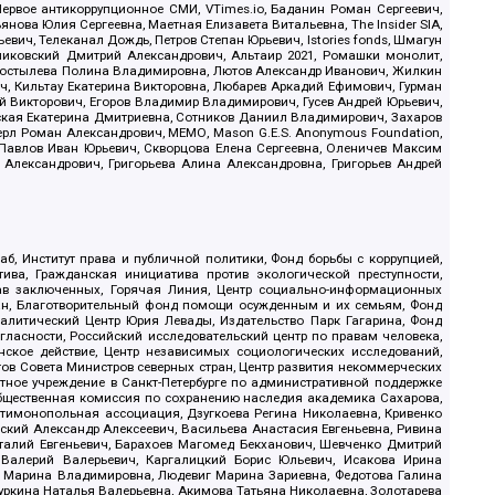
ервое антикоррупционное СМИ, VTimes.io, Баданин Роман Сергеевич,
ова Юлия Сергеевна, Маетная Елизавета Витальевна, The Insider SIA,
ич, Телеканал Дождь, Петров Степан Юрьевич, Istories fonds, Шмагун
иковский Дмитрий Александрович, Альтаир 2021, Ромашки монолит,
, Костылева Полина Владимировна, Лютов Александр Иванович, Жилкин
, Кильтау Екатерина Викторовна, Любарев Аркадий Ефимович, Гурман
й Викторович, Егоров Владимир Владимирович, Гусев Андрей Юрьевич,
ская Екатерина Дмитриевна, Сотников Даниил Владимирович, Захаров
ерл Роман Александрович, МЕМО, Mason G.E.S. Anonymous Foundation,
, Павлов Иван Юрьевич, Скворцова Елена Сергеевна, Оленичев Максим
 Александрович, Григорьева Алина Александровна, Григорьев Андрей
б, Институт права и публичной политики, Фонд борьбы с коррупцией,
ива, Гражданская инициатива против экологической преступности,
рав заключенных, Горячая Линия, Центр социально-информационных
дан, Благотворительный фонд помощи осужденным и их семьям, Фонд
 Аналитический Центр Юрия Левады, Издательство Парк Гагарина, Фонд
гласности, Российский исследовательский центр по правам человека,
ское действие, Центр независимых социологических исследований,
в Совета Министров северных стран, Центр развития некоммерческих
стное учреждение в Санкт-Петербурге по административной поддержке
Общественная комиссия по сохранению наследия академика Сахарова,
нтимонопольная ассоциация, Дзугкоева Регина Николаевна, Кривенко
кий Александр Алексеевич, Васильева Анастасия Евгеньевна, Ривина
италий Евгеньевич, Барахоев Магомед Бекханович, Шевченко Дмитрий
 Валерий Валерьевич, Каргалицкий Борис Юльевич, Исакова Ирина
ва Марина Владимировна, Людевиг Марина Зариевна, Федотова Галина
уркина Наталья Валерьевна, Акимова Татьяна Николаевна, Золотарева