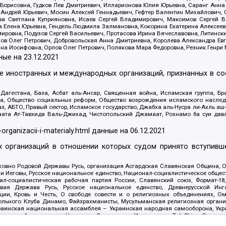
Борисовна, Гудков Лев Дмитриевич, Илларионова Юлия Юрьевна, Саранг Анна
Андрей Юрьевич, Мосин Алексей Геннадьевич, Гефтер Валентин Михайлович,
а Светлана Куприяновна, Исаев Сергей Владимирович, Максимов Сергей Вл
а Елена Юрьевна, Гендель Людмила Залмановна, Кокорина Екатерина Алексее
ровна, Подузов Сергей Васильевич, Протасова Ирина Вячеславовна, Литинск
ов Олег Петрович, Добровольская Анна Дмитриевна, Королева Александра Ев
яна Иосифовна, Орлов Олег Петрович, Полякова Мара Федоровна, Резник Генри
ные на
23.12.2021
ле иностранных и международных организаций, признанных в с
гестана, База, Асбат аль-Ансар, Священная война, Исламская группа, Бра
ана, Общество социальных реформ, Общество возрождения исламского насле
з, АБТО, Правый сектор, Исламское государство, Джабха аль-Нусра ли-Ахль а
та Ат-Тавхида Валь-Джихад, Чистопольский Джамаат, Рохнамо ба суи давлат
-organizacii-i-materialy.html
данные на
06.12.2021
 организаций в отношении которых судом принято вступивше
Духовно Родовой Державы Русь, организация Асгардская Славянская Община,
ли Иеговы, Русское национальное единство, Национал-социалистическое обще
нал-социалистическая рабочая партия России, Славянский союз, Формат-
вая Держава Русь, Русское национальное единство, Древнерусской Ингл
ии, Кровь и Честь, О свободе совести и о религиозных объединениях, Ом
тбольного Клуба Динамо, Файзрахманисты, Мусульманская религиозная орган
раинская национальная ассамблея – Украинская народная самооборона, Укра
ледователей инглиизма, Народная Социальная Инициатива, TulaSkins, Этноп
. Астрахани, ВОЛЯ, Меджлис крымскотатарского народа, Рубеж Севера, ТО