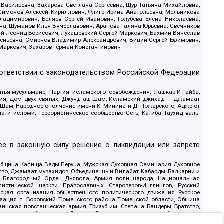
 Васильевна, Захарова Светлана Сергеевна, Щур Татьяна Михайловна,
 Симонов Алексей Кириллович, Флиге Ирина Анатольевна, Мельникова
адимирович, Беляев Сергей Иванович, Голубева Елена Николаевна,
вна, Шуманов Илья Вячеславович, Арапова Галина Юрьевна, Свечников
ий Леонид Борисович, Лукашевский Сергей Маркович, Бахмин Вячеслав
геньевна, Смирнов Владимир Александрович, Вицин Сергей Ефимович,
 Маркович, Захаров Герман Константинович
оответствии с законодательством Российской Федерации
тья-мусульмане, Партия исламского освобождения, Лашкар-И-Тайба,
дия, Дом двух святых, Джунд аш-Шам, Исламский джихад – Джамаат
ш-Шам, Народное ополчение имени К. Минина и Д. Пожарского, Аджр от
и исломи, Террористическое сообщество Сеть, Катиба Таухид валь-
е в законную силу решение о ликвидации или запрете
 Община Капища Веды Перуна, Мужская Духовная Семинария Духовное
ство, Джамаат мувахидов, Объединенный Вилайат Кабарды, Балкарии и
18, Благородный Орден Дьявола, Армия воли народа, Национальная
истической церкви Православных Староверов-Инглингов, Русский
ская организация общественного политического движения Русское
изация п. Боровский Тюменского района Тюменской области, Община
инская повстанческая армия, Тризуб им. Степана Бандеры, Братство,
олитическое объединение Русские, Русское национальное объединение
ЙС, О противодействии экстремистской деятельности, РЕВТАТПОД,