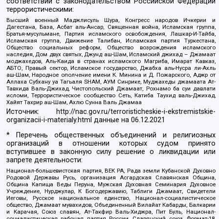
соответствии с законодательством Российской Федерации
террористическими:
Высший военный Маджлисуль Шура, Конгресс народов Ичкерии и
Дагестана, База, Асбат аль-Ансар, Священная война, Исламская группа,
Братья-мусульмане, Партия исламского освобождения, Лашкар-И-Тайба,
Исламская группа, Движение Талибан, Исламская партия Туркестана,
Общество социальных реформ, Общество возрождения исламского
наследия, Дом двух святых, Джунд аш-Шам, Исламский джихад – Джамаат
моджахедов, Аль-Каида в странах исламского Магриба, Имарат Кавказ,
АБТО, Правый сектор, Исламское государство, Джабха аль-Нусра ли-Ахль
аш-Шам, Народное ополчение имени К. Минина и Д. Пожарского, Аджр от
Аллаха Субхану уа Тагьаля SHAM, АУМ Синрике, Муджахеды джамаата Ат-
Тавхида Валь-Джихад, Чистопольский Джамаат, Рохнамо ба суи давлати
исломи, Террористическое сообщество Сеть, Катиба Таухид валь-Джихад,
Хайят Тахрир аш-Шам, Ахлю Сунна Валь Джамаа
Источник:
http://nac.gov.ru/terroristicheskie-i-ekstremistskie-
organizacii-i-materialy.html
данные на
06.12.2021
* Перечень общественных объединений и религиозных
организаций в отношении которых судом принято
вступившее в законную силу решение о ликвидации или
запрете деятельности:
Национал-большевистская партия, ВЕК РА, Рада земли Кубанской Духовно
Родовой Державы Русь, организация Асгардская Славянская Община,
Община Капища Веды Перуна, Мужская Духовная Семинария Духовное
Учреждение, Нурджулар, К Богодержавию, Таблиги Джамаат, Свидетели
Иеговы, Русское национальное единство, Национал-социалистическое
общество, Джамаат мувахидов, Объединенный Вилайат Кабарды, Балкарии
и Карачая, Союз славян, Ат-Такфир Валь-Хиджра, Пит Буль, Национал-
социалистическая рабочая партия России, Славянский союз, Формат-18,