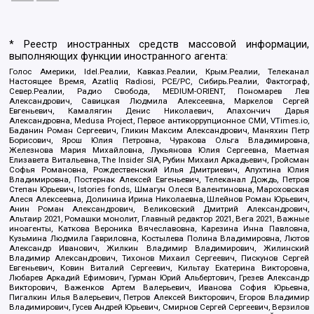
* Реестр иностранных средств массовой информации,
выполняющих функции иностранного агента:
Голос Америки, Idel.Реалии, Кавказ.Реалии, Крым.Реалии, Телеканал
Настоящее Время, Azatliq Radiosi, PCE/PC, Сибирь.Реалии, Фактограф,
Север.Реалии, Радио Свобода, MEDIUM-ORIENT, Пономарев Лев
Александрович, Савицкая Людмила Алексеевна, Маркелов Сергей
Евгеньевич, Камалягин Денис Николаевич, Апахончич Дарья
Александровна, Medusa Project, Первое антикоррупционное СМИ, VTimes.io,
Баданин Роман Сергеевич, Гликин Максим Александрович, Маняхин Петр
Борисович, Ярош Юлия Петровна, Чуракова Ольга Владимировна,
Железнова Мария Михайловна, Лукьянова Юлия Сергеевна, Маетная
Елизавета Витальевна, The Insider SIA, Рубин Михаил Аркадьевич, Гройсман
Софья Романовна, Рождественский Илья Дмитриевич, Апухтина Юлия
Владимировна, Постернак Алексей Евгеньевич, Телеканал Дождь, Петров
Степан Юрьевич, Istories fonds, Шмагун Олеся Валентиновна, Мароховская
Алеся Алексеевна, Долинина Ирина Николаевна, Шлейнов Роман Юрьевич,
Анин Роман Александрович, Великовский Дмитрий Александрович,
Альтаир 2021, Ромашки монолит, Главный редактор 2021, Вега 2021, Важные
иноагенты, Каткова Вероника Вячеславовна, Карезина Инна Павловна,
Кузьмина Людмила Гавриловна, Костылева Полина Владимировна, Лютов
Александр Иванович, Жилкин Владимир Владимирович, Жилинский
Владимир Александрович, Тихонов Михаил Сергеевич, Пискунов Сергей
Евгеньевич, Ковин Виталий Сергеевич, Кильтау Екатерина Викторовна,
Любарев Аркадий Ефимович, Гурман Юрий Альбертович, Грезев Александр
Викторович, Важенков Артем Валерьевич, Иванова София Юрьевна,
Пигалкин Илья Валерьевич, Петров Алексей Викторович, Егоров Владимир
Владимирович, Гусев Андрей Юрьевич, Смирнов Сергей Сергеевич, Верзилов