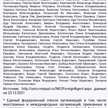
Анатольевна, Паутов Юрий Анатольевич, Верховский Александр Маркович,
Пислакова-Паркер Марина Петровна, Кочеткова Татьяна Владимировна,
Чуркина Наталья Валерьевна, Акимова Татьяна Николаевна, Золотарева
Екатерина Александровна, Рачинский Ян Збигневич, Жемкова Елена
Борисовна, Гудков Лев Дмитриевич, Илларионова Юлия Юрьевна, Саранг
Анна Васильевна, Захарова Светлана Сергеевна, Щур Татьяна Михайловна,
Щур Николай Алексеевич, Аверин Владимир Анатольевич, Блинушов
Андрей Юрьевич, Мосин Алексей Геннадьевич, Гефтер Валентин
Михайлович, Симонов Алексей Кириллович, Флиге Ирина Анатольевна,
Мельникова Валентина Дмитриевна, Вититинова Елена Владимировна,
Баженова Светлана Куприяновна, Исаев Сергей Владимирович, Максимов
Сергей Владимирович, Беляев Сергей Иванович, Голубева Елена
Николаевна, Ганнушкина Светлана Алексеевна, Закс Елена Владимировна,
Буртина Елена Юрьевна, Гендель Людмила Залмановна, Кокорина
Екатерина Алексеевна, Шуманов Илья Вячеславович, Арапова Галина
Юрьевна, Свечников Анатолий Мариевич, Прохоров Вадим Юрьевич,
Шахова Елена Владимировна, Подузов Сергей Васильевич, Протасова
Ирина Вячеславовна, Литинский Леонид Борисович, Лукашевский Сергей
Маркович, Бахмин Вячеслав Иванович, Шабад Анатолий Ефимович, Сухих
Дарья Николаевна, Орлов Олег Петрович, Добровольская Анна
Дмитриевна, Королева Александра Евгеньевна, Смирнов Владимир
Александрович, Вицин Сергей Ефимович, Золотухин Борис Андреевич,
Левинсон Лев Семенович, Локшина Татьяна Иосифовна, Орлов Олег
Петрович, Полякова Мара Федоровна, Резник Генри Маркович, Захаров
Герман Константинович
Источник:
http://unro.minjust.ru/NKOForeignAgent.aspx
данные
на
23.12.2021
* Единый федеральный список организаций, в том числе
иностранных и международных организаций, признанных в