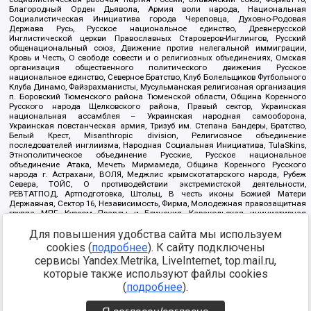
Благородный Орден Дьявола, Армия воли народа, Национальная
Социалистическая Инициатива города Череповца, Духовно-Родовая
Держава Русь, Русское национальное единство, Древнерусской
Инглистической церкви Православных Староверов-Инглингов, Русский
общенациональный союз, Движение против нелегальной иммиграции,
Кровь и Честь, О свободе совести и о религиозных объединениях, Омская
организация общественного политического движения Русское
национальное единство, Северное Братство, Клуб Болельщиков Футбольного
Клуба Динамо, Файзрахманисты, Мусульманская религиозная организация
п. Боровский Тюменского района Тюменской области, Община Коренного
Русского народа Щелковского района, Правый сектор, Украинская
национальная ассамблея – Украинская народная самооборона,
Украинская повстанческая армия, Тризуб им. Степана Бандеры, Братство,
Белый Крест, Misanthropic division, Религиозное объединение
последователей инглиизма, Народная Социальная Инициатива, TulaSkins,
Этнополитическое объединение Русские, Русское национальное
объединение Атака, Мечеть Мирмамеда, Община Коренного Русского
народа г. Астрахани, ВОЛЯ, Меджлис крымскотатарского народа, Рубеж
Севера, ТОЙС, О противодействии экстремистской деятельности,
РЕВТАТПОД, Артподготовка, Штольц, В честь иконы Божией Матери
Державная, Сектор 16, Независимость, Фирма, Молодежная правозащитная
группа МПГ, Курсом Правды и Единения, Каракольская инициативная
группа, Автоград Крю, Союз Славянских Сил Руси, Алля-Аят,
Для повышения удобства сайта мы используем
Благотворительный пансионат Ак Умут, Русская республика Русь,
Арестантское уголовное единство, Башкорт, Нация и свобода, W.H.С., Фалунь
cookies (
подробнее
). К сайту подключены
Дафа, Иртыш Ultras, Русский Патриотический клуб-Новокузнецк/РПК,
сервисы Yandex.Metrika, LiveInternet, top.mail.ru,
Сибирский державный союз, Фонд борьбы с коррупцией, Фонд защиты прав
граждан, Штабы Навального, Совет граждан СССР Прикубанского округа г.
которые также используют файлы cookies
Краснодара
(
подробнее
).
Источник:
https://minjust.gov.ru/ru/documents/7822/
данные на
08.12.2021