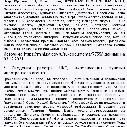
Петр Юрьевич, ЗП, Зона права, ЖУРНАЛИСТ-ИНОСТРАННЫЙ АГЕНТ,
Вольтская Татьяна Анатольевна, Клепиковская Екатерина Дмитриевна,
Сотников Даниил Владимирович, Захаров Андрей Вячеславович, Симонов
Евгений Алексеевич, Сурначева Елизавета Дмитриевна, Соловьева Елена
Анатольевна, Арапова Галина Юрьевна, Перл Роман Александрович, МЕМО,
Mason G.E.S. Anonymous Foundation, Stichting Bellingcat, Якутия – Наше
Мнение, Москоу диджитал медиа, РС-Балт, Заговора Максим
Александрович, Ветошкина Валерия Валерьевна, Павлов Иван Юрьевич,
Скворцова Елена Сергеевна, Оленичев Максим Владимирович, Как бы
инагент, Кочетков Игорь Викторович, Иркутский союз библиофилов, Честные
выборы, Нобелевский призыв, Еланчик Олег Александрович, Григорьева
Алина Александровна, Григорьев Андрей Валерьевич , Гималова Регина
Эмилевна, Хисамова Регина Фаритовна
Источник:
https://minjust.gov.ru/ru/documents/7755/
данные на
03.12.2021
* Сведения реестра НКО, выполняющих функции
иностранного агента:
Гражданин.Армия.Право, Нижегородский центр немецкой и европейской
культуры, Центр гендерных исследований, Фонд защиты прав граждан Штаб,
Институт права и публичной политики, Фонд борьбы с коррупцией, Альянс
врачей, НАСИЛИЮ.НЕТ, Мы против СПИДа, СВЕЧА, Открытый Петербург,
Гуманитарное действие, Лига Избирателей, Правовая инициатива,
Гражданская инициатива против экологической преступности,
Гражданский Союз, "Хасдей Ерушалаим" (Милосердие), Центр поддержки и
содействия развитию средств массовой информации, В защиту прав
заключенных, Горячая Линия, Центр социально-информационных
инициатив Действие, Институт глобализации и социальных движений,
ВМЕСТЕ, Благотворительный фонд охраны здоровья и защиты прав
граждан, Благотворительный фонд помощи осужденным и их семьям, Фонд
Тольятти, Новое время, Серебряная тайга, Так-Так-Так, центр Сова, центр