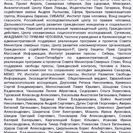
Анна, Проект Апрель, Самарская губерния, Эра здоровья, Мемориал,
Аналитический Центр Юрия Левады, Издательство Парк Гагарина, Фонд
содействия имени Андрея Рылькова, Сфера, Уральская правозащитная
группа, Женщины Евразии, СИБАЛЬТ, Институт прав человека, Фонд защиты
гласности, Российский исследовательский центр по правам человека,
Дальневосточный центр развития гражданских инициатив и социального
партнерства, Пермский региональный правозащитный центр, Гражданское
действие, Центр независимых социологических исследований, Сутяжник,
АКАДЕМИЯ ПО ПРАВАМ ЧЕЛОВЕКА, Частное учреждение в Калининграде по
административной поддержке реализации программ и проектов Совета
Министров северных стран, Центр развития некоммерческих организаций,
Гражданское содействие, Интернешнл-Р, Центр Защиты Прав Средств
Массовой Информации, Институт развития прессы - Сибирь, Частное
учреждение в Санкт-Петербурге по административной поддержке
реализации программ и проектов Совета Министров Северных Стран, Фонд
поддержки свободы прессы, Гражданский контроль, Человек и Закон,
Общественная комиссия по сохранению наследия академика Сахарова,
МЕМО. РУ, Институт региональной прессы, Институт Развития Свободы
Информации, Экозащита!-Женсовет, Общественный вердикт, Евразийская
антимонопольная ассоциация, Дзугкоева Регина Николаевна, Кривенко
Сергей Владимирович, Милославский Павел Юрьевич, Шнырова Ольга
Вадимовна, Чанышева Лилия Айратовна, Сидорович Ольга Борисовна,
Туровский Александр Алексеевич, Васильева Анастасия Евгеньевна, Ривина
Анна Валерьевна, Бурдина Юлия Владимировна, Бойко Анатолий
Николаевич, Пивоваров Андрей Сергеевич, Дугин Сергей Георгиевич, Аверин
Виталий Евгеньевич, Барахоев Магомед Бекханович, Шевченко Дмитрий
Александрович, Шарипков Олег Викторович, Мошель Ирина Ароновна,
Шведов Григорий Сергеевич, Пономарев Лев Александрович, Созаев
Валерий Валерьевич, Каргалицкий Борис Юльевич, Исакова Ирина
Александровна, Исламов Тимур Рифгатович, Романова Ольга Евгеньевна,
Щаров Сергей Алексадрович, Цирульников Борис Альбертович, Халидова
Марина Владимировна, Людевиг Марина Зариевна, Федотова Галина