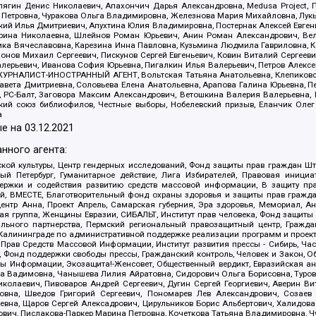
ягин Денис Николаевич, Апахончич Дарья Александровна, Medusa Project, П
етровна, Чуракова Ольга Владимировна, Железнова Мария Михайловна, Лукьян
й Илья Дмитриевич, Апухтина Юлия Владимировна, Постернак Алексей Евгеньев
рина Николаевна, Шлейнов Роман Юрьевич, Анин Роман Александрович, Вел
оника Вячеславовна, Карезина Инна Павловна, Кузьмина Людмила Гавриловна
ов Михаил Сергеевич, Пискунов Сергей Евгеньевич, Ковин Виталий Сергеевич
алерьевич, Иванова София Юрьевна, Пигалкин Илья Валерьевич, Петров Алексе
а, ЖУРНАЛИСТ-ИНОСТРАННЫЙ АГЕНТ, Вольтская Татьяна Анатольевна, Клепиков
авета Дмитриевна, Соловьева Елена Анатольевна, Арапова Галина Юрьевна, П
иа, РС-Балт, Заговора Максим Александрович, Ветошкина Валерия Валерьевна
ский союз библиофилов, Честные выборы, Нобелевский призыв, Еланчик Олег
а
е на
03.12.2021
нного агента:
ой культуры, Центр гендерных исследований, Фонд защиты прав граждан Шта
 Петербург, Гуманитарное действие, Лига Избирателей, Правовая инициат
держки и содействия развитию средств массовой информации, В защиту п
ий, ВМЕСТЕ, Благотворительный фонд охраны здоровья и защиты прав граж
, центр Анна, Проект Апрель, Самарская губерния, Эра здоровья, Мемориал,
я группа, Женщины Евразии, СИБАЛЬТ, Институт прав человека, Фонд защиты 
льного партнерства, Пермский региональный правозащитный центр, Граждан
лининграде по административной поддержке реализации программ и проекто
 Прав Средств Массовой Информации, Институт развития прессы - Сибирь, Ча
, Фонд поддержки свободы прессы, Гражданский контроль, Человек и Закон, 
оды Информации, Экозащита!-Женсовет, Общественный вердикт, Евразийская а
 Вадимовна, Чанышева Лилия Айратовна, Сидорович Ольга Борисовна, Туровс
олаевич, Пивоваров Андрей Сергеевич, Дугин Сергей Георгиевич, Аверин В
вна, Шведов Григорий Сергеевич, Пономарев Лев Александрович, Созаев
евна, Щаров Сергей Алексадрович, Цирульников Борис Альбертович, Халидо
ович, Пислакова-Паркер Марина Петровна, Кочеткова Татьяна Владимировна, Ч