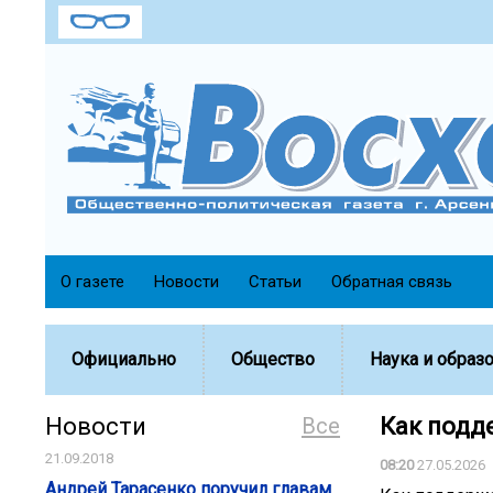
О газете
Новости
Статьи
Обратная связь
Официально
Общество
Наука и образ
Новости
Все
Как подд
21.09.2018
08:20
27.05.2026
Андрей Тарасенко поручил главам