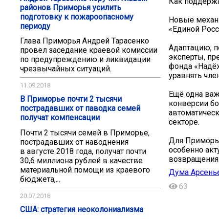
Как поддержа
районов Приморья усилить
подготовку к пожароопасному
Новые механ
периоду
«Единой Росс
Глава Приморья Андрей Тарасенко
Адаптацию, 
провел заседание краевой комиссии
эксперты, пр
по предупреждению и ликвидации
фонда «Надё
чрезвычайных ситуаций.
уравнять чле
11.09.2018
Ещё одна важ
В Приморье почти 2 тысячи
конверсии бо
пострадавших от паводка семей
автоматичес
получат компенсации
секторе.
Почти 2 тысячи семей в Приморье,
Для Приморья
пострадавших от наводнения
особенно акт
в августе 2018 года, получат почти
возвращения
30,6 миллиона рублей в качестве
материальной помощи из краевого
Дума Арсенье
бюджета,...
63
20.07.2018
США: стратегия неоколониализма