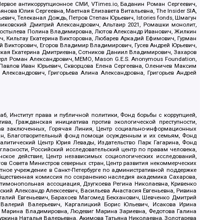
ервое антикоррупционное СМИ, VTimes.io, Баданин Роман Сергеевич,
ова Юлия Сергеевна, Маетная Елизавета Витальевна, The Insider SIA,
ич, Телеканал Дождь, Петров Степан Юрьевич, Istories fonds, Шмагун
иковский Дмитрий Александрович, Альтаир 2021, Ромашки монолит,
, Костылева Полина Владимировна, Лютов Александр Иванович, Жилкин
, Кильтау Екатерина Викторовна, Любарев Аркадий Ефимович, Гурман
й Викторович, Егоров Владимир Владимирович, Гусев Андрей Юрьевич,
ская Екатерина Дмитриевна, Сотников Даниил Владимирович, Захаров
ерл Роман Александрович, МЕМО, Mason G.E.S. Anonymous Foundation,
, Павлов Иван Юрьевич, Скворцова Елена Сергеевна, Оленичев Максим
 Александрович, Григорьева Алина Александровна, Григорьев Андрей
б, Институт права и публичной политики, Фонд борьбы с коррупцией,
ива, Гражданская инициатива против экологической преступности,
рав заключенных, Горячая Линия, Центр социально-информационных
дан, Благотворительный фонд помощи осужденным и их семьям, Фонд
 Аналитический Центр Юрия Левады, Издательство Парк Гагарина, Фонд
гласности, Российский исследовательский центр по правам человека,
ское действие, Центр независимых социологических исследований,
в Совета Министров северных стран, Центр развития некоммерческих
стное учреждение в Санкт-Петербурге по административной поддержке
Общественная комиссия по сохранению наследия академика Сахарова,
нтимонопольная ассоциация, Дзугкоева Регина Николаевна, Кривенко
кий Александр Алексеевич, Васильева Анастасия Евгеньевна, Ривина
италий Евгеньевич, Барахоев Магомед Бекханович, Шевченко Дмитрий
 Валерий Валерьевич, Каргалицкий Борис Юльевич, Исакова Ирина
ва Марина Владимировна, Людевиг Марина Зариевна, Федотова Галина
уркина Наталья Валерьевна, Акимова Татьяна Николаевна, Золотарева