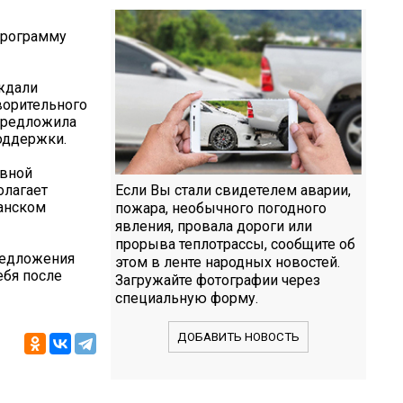
программу
ждали
ворительного
предложила
оддержки.
овной
олагает
Если Вы стали свидетелем аварии,
анском
пожара, необычного погодного
явления, провала дороги или
прорыва теплотрассы, сообщите об
редложения
этом в ленте народных новостей.
ебя после
Загружайте фотографии через
специальную форму.
ДОБАВИТЬ НОВОСТЬ