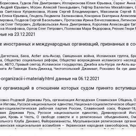
Борисовна, Гудков Лев Дмитриевич, Илларионова Юлия Юрьевна, Саранг Анна
Андрей Юрьевич, Мосин Алексей Геннадьевич, Гефтер Валентин Михайлович,
а Светлана Куприяновна, Исаев Сергей Владимирович, Максимов Сергей Вл
а Елена Юрьевна, Гендель Людмила Залмановна, Кокорина Екатерина Алексее
ровна, Подузов Сергей Васильевич, Протасова Ирина Вячеславовна, Литинск
ов Олег Петрович, Добровольская Анна Дмитриевна, Королева Александра Ев
яна Иосифовна, Орлов Олег Петрович, Полякова Мара Федоровна, Резник Генри
ные на
23.12.2021
ле иностранных и международных организаций, признанных в с
гестана, База, Асбат аль-Ансар, Священная война, Исламская группа, Бра
ана, Общество социальных реформ, Общество возрождения исламского насле
з, АБТО, Правый сектор, Исламское государство, Джабха аль-Нусра ли-Ахль а
та Ат-Тавхида Валь-Джихад, Чистопольский Джамаат, Рохнамо ба суи давлат
-organizacii-i-materialy.html
данные на
06.12.2021
 организаций в отношении которых судом принято вступивше
Духовно Родовой Державы Русь, организация Асгардская Славянская Община,
ли Иеговы, Русское национальное единство, Национал-социалистическое обще
нал-социалистическая рабочая партия России, Славянский союз, Формат-
вая Держава Русь, Русское национальное единство, Древнерусской Ингл
ии, Кровь и Честь, О свободе совести и о религиозных объединениях, Ом
тбольного Клуба Динамо, Файзрахманисты, Мусульманская религиозная орган
раинская национальная ассамблея – Украинская народная самооборона, Укра
ледователей инглиизма, Народная Социальная Инициатива, TulaSkins, Этноп
. Астрахани, ВОЛЯ, Меджлис крымскотатарского народа, Рубеж Севера, ТО