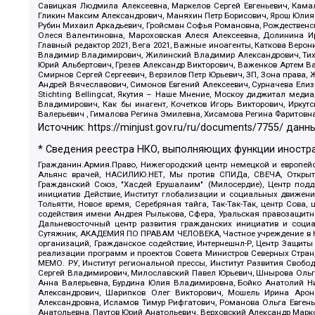
Савицкая Людмила Алексеевна, Маркелов Сергей Евгеньевич, Камал
Гликин Максим Александрович, Маняхин Петр Борисович, Ярош Юлия П
Рубин Михаил Аркадьевич, Гройсман Софья Романовна, Рождественски
Олеся Валентиновна, Мароховская Алеся Алексеевна, Долинина И
Главный редактор 2021, Вега 2021, Важные иноагенты, Каткова Вер
Владимир Владимирович, Жилинский Владимир Александрович, Тихон
Юрий Альбертович, Грезев Александр Викторович, Важенков Артем В
Смирнов Сергей Сергеевич, Верзилов Петр Юрьевич, ЗП, Зона прав
Андрей Вячеславович, Симонов Евгений Алексеевич, Сурначева Елиз
Stichting Bellingcat, Якутия – Наше Мнение, Москоу диджитал мед
Владимирович, Как бы инагент, Кочетков Игорь Викторович, Иркут
Валерьевич , Гималова Регина Эмилевна, Хисамова Регина Фаритовн
Источник:
https://minjust.gov.ru/ru/documents/7755/
данны
* Сведения реестра НКО, выполняющих функции иностра
Гражданин.Армия.Право, Нижегородский центр немецкой и европейск
Альянс врачей, НАСИЛИЮ.НЕТ, Мы против СПИДа, СВЕЧА, Открытый
Гражданский Союз, "Хасдей Ерушалаим" (Милосердие), Центр под
инициатив Действие, Институт глобализации и социальных движен
Тольятти, Новое время, Серебряная тайга, Так-Так-Так, центр Сова
содействия имени Андрея Рылькова, Сфера, Уральская правозащитна
Дальневосточный центр развития гражданских инициатив и социа
Сутяжник, АКАДЕМИЯ ПО ПРАВАМ ЧЕЛОВЕКА, Частное учреждение в Ка
организаций, Гражданское содействие, Интернешнл-Р, Центр Защиты
реализации программ и проектов Совета Министров Северных Стран
МЕМО. РУ, Институт региональной прессы, Институт Развития Своб
Сергей Владимирович, Милославский Павел Юрьевич, Шнырова Ольга
Анна Валерьевна, Бурдина Юлия Владимировна, Бойко Анатолий Ник
Александрович, Шарипков Олег Викторович, Мошель Ирина Ароно
Александровна, Исламов Тимур Рифгатович, Романова Ольга Евгень
Анатольевна, Паутов Юрий Анатольевич, Верховский Александр Марк