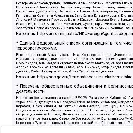
Екатерина Александровна, Рачинский Ян Збигневич, Жемкова Елена 
Щур Николай Алексеевич, Аверин Владимир Анатольевич, Блинушов 
Валентина Дмитриевна, Вититинова Елена Владимировна, Баженов
Ганнушкина Светлана Алексеевна, Закс Елена Владимировна, Буртин
Анатолий Мариевич, Прохоров Вадим Юрьевич, Шахова Елена Владими
Иванович, Шабад Анатолий Ефимович, Сухих Дарья Николаевна, Орл
Золотухин Борис Андреевич, Левинсон Лев Семенович, Локшина Тать
Источник:
http://unro.minjust.ru/NKOForeignAgent.aspx
дан
* Единый федеральный список организаций, в том чис
террористическими:
Высший военный Маджлисуль Шура, Конгресс народов Ичкерии и Да
Исламская группа, Движение Талибан, Исламская партия Туркест
моджахедов, Аль-Каида в странах исламского Магриба, Имарат Кавка
Аллаха Субхану уа Тагьаля SHAM, АУМ Синрике, Муджахеды джамаа
Джихад, Хайят Тахрир аш-Шам, Ахлю Сунна Валь Джамаа
Источник:
http://nac.gov.ru/terroristicheskie-i-ekstremistskie
* Перечень общественных объединений и религиозных
деятельности:
Национал-большевистская партия, ВЕК РА, Рада земли Кубанской 
Учреждение, Нурджулар, К Богодержавию, Таблиги Джамаат, Свидете
Карачая, Союз славян, Ат-Такфир Валь-Хиджра, Пит Буль, Нацио
Социалистическая Инициатива города Череповца, Духовно-Родо
общенациональный союз, Движение против нелегальной иммиграц
национальное единство, Северное Братство, Клуб Болельщиков Фу
Коренного Русского народа Щелковского района, Правый сектор, Ук
Белый Крест, Misanthropic division, Религиозное объединение пос
Атака, Мечеть Мирмамеда, Община Коренного Русского народа г