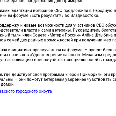
т ветеранов: предложения для Приморья
измы адаптации ветеранов СВО предложили в Народную 
ии» на форуме «Есть результат!» во Владивостоке.
поддержку и новые возможности для участников СВО обсу
едставители власти и сами ветераны. Руководитель благот
жный тыл», член Совета «Матери России» Алёна Штыбина 
нов семей для равных возможностей при получении мер п
ная инициатива, прозвучавшая на форуме, — проект бесш
евых навыков «Удостоверение за опыт». Механизм предп
кую легализацию военно-учётных специальностей в гражд
, где действует своя программа «Герои Приморья», эти п
уальны — они помогут ветеранам увереннее чувствовать с
 домой.
вского городского округа