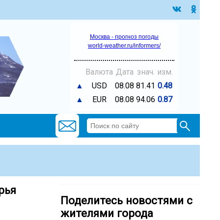
Москва - прогноз погоды
world-weather.ru/informers/
Валюта
Дата
знач.
изм.
▲
USD
08.08
81.41
0.48
▲
EUR
08.08
94.06
0.87
рья
Поделитесь новостями с
жителями города