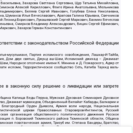
 Васильевна, Захарова Светлана Сергеевна, Щур Татьяна Михайловна,
 Симонов Алексей Кириллович, Флиге Ирина Анатольевна, Мельникова
адимирович, Беляев Сергей Иванович, Голубева Елена Николаевна,
вна, Шуманов Илья Вячеславович, Арапова Галина Юрьевна, Свечников
ий Леонид Борисович, Лукашевский Сергей Маркович, Бахмин Вячеслав
геньевна, Смирнов Владимир Александрович, Вицин Сергей Ефимович,
 Маркович, Захаров Герман Константинович
оответствии с законодательством Российской Федерации
тья-мусульмане, Партия исламского освобождения, Лашкар-И-Тайба,
дия, Дом двух святых, Джунд аш-Шам, Исламский джихад – Джамаат
ш-Шам, Народное ополчение имени К. Минина и Д. Пожарского, Аджр от
и исломи, Террористическое сообщество Сеть, Катиба Таухид валь-
е в законную силу решение о ликвидации или запрете
 Община Капища Веды Перуна, Мужская Духовная Семинария Духовное
ство, Джамаат мувахидов, Объединенный Вилайат Кабарды, Балкарии и
18, Благородный Орден Дьявола, Армия воли народа, Национальная
истической церкви Православных Староверов-Инглингов, Русский
ская организация общественного политического движения Русское
изация п. Боровский Тюменского района Тюменской области, Община
инская повстанческая армия, Тризуб им. Степана Бандеры, Братство,
олитическое объединение Русские, Русское национальное объединение
ЙС, О противодействии экстремистской деятельности, РЕВТАТПОД,