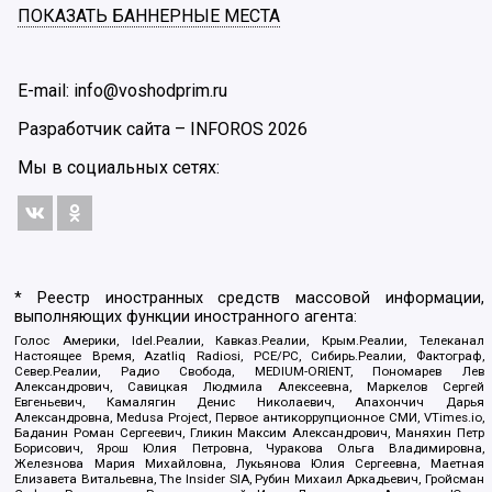
ПОКАЗАТЬ БАННЕРНЫЕ МЕСТА
E-mail: info@voshodprim.ru
Разработчик сайта –
INFOROS
2026
Мы в социальных сетях:
* Реестр иностранных средств массовой информации,
выполняющих функции иностранного агента:
Голос Америки, Idel.Реалии, Кавказ.Реалии, Крым.Реалии, Телеканал
Настоящее Время, Azatliq Radiosi, PCE/PC, Сибирь.Реалии, Фактограф,
Север.Реалии, Радио Свобода, MEDIUM-ORIENT, Пономарев Лев
Александрович, Савицкая Людмила Алексеевна, Маркелов Сергей
Евгеньевич, Камалягин Денис Николаевич, Апахончич Дарья
Александровна, Medusa Project, Первое антикоррупционное СМИ, VTimes.io,
Баданин Роман Сергеевич, Гликин Максим Александрович, Маняхин Петр
Борисович, Ярош Юлия Петровна, Чуракова Ольга Владимировна,
Железнова Мария Михайловна, Лукьянова Юлия Сергеевна, Маетная
Елизавета Витальевна, The Insider SIA, Рубин Михаил Аркадьевич, Гройсман