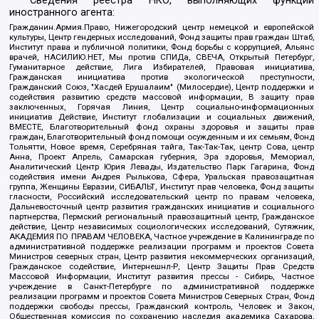
* Сведения реестра НКО, выполняющих функции
иностранного агента:
Гражданин.Армия.Право, Нижегородский центр немецкой и европейской
культуры, Центр гендерных исследований, Фонд защиты прав граждан Штаб,
Институт права и публичной политики, Фонд борьбы с коррупцией, Альянс
врачей, НАСИЛИЮ.НЕТ, Мы против СПИДа, СВЕЧА, Открытый Петербург,
Гуманитарное действие, Лига Избирателей, Правовая инициатива,
Гражданская инициатива против экологической преступности,
Гражданский Союз, "Хасдей Ерушалаим" (Милосердие), Центр поддержки и
содействия развитию средств массовой информации, В защиту прав
заключенных, Горячая Линия, Центр социально-информационных
инициатив Действие, Институт глобализации и социальных движений,
ВМЕСТЕ, Благотворительный фонд охраны здоровья и защиты прав
граждан, Благотворительный фонд помощи осужденным и их семьям, Фонд
Тольятти, Новое время, Серебряная тайга, Так-Так-Так, центр Сова, центр
Анна, Проект Апрель, Самарская губерния, Эра здоровья, Мемориал,
Аналитический Центр Юрия Левады, Издательство Парк Гагарина, Фонд
содействия имени Андрея Рылькова, Сфера, Уральская правозащитная
группа, Женщины Евразии, СИБАЛЬТ, Институт прав человека, Фонд защиты
гласности, Российский исследовательский центр по правам человека,
Дальневосточный центр развития гражданских инициатив и социального
партнерства, Пермский региональный правозащитный центр, Гражданское
действие, Центр независимых социологических исследований, Сутяжник,
АКАДЕМИЯ ПО ПРАВАМ ЧЕЛОВЕКА, Частное учреждение в Калининграде по
административной поддержке реализации программ и проектов Совета
Министров северных стран, Центр развития некоммерческих организаций,
Гражданское содействие, Интернешнл-Р, Центр Защиты Прав Средств
Массовой Информации, Институт развития прессы - Сибирь, Частное
учреждение в Санкт-Петербурге по административной поддержке
реализации программ и проектов Совета Министров Северных Стран, Фонд
поддержки свободы прессы, Гражданский контроль, Человек и Закон,
Общественная комиссия по сохранению наследия академика Сахарова,