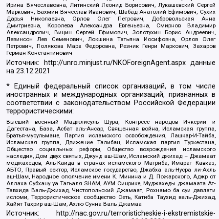
Ирина Вячеславовна, Литинский Леонид Борисович, Лукашевский Сергей
Маркович, Бахмин Вячеслав Иванович, Шабад Анатолий Ефимович, Сухих
Дарья Николаевна, Орлов Олег Петрович, Добровольская Анна
Дмитриевна, Королева Александра Евгеньевна, Смирнов Владимир
Александрович, Вицин Сергей Ефимович, Золотухин Борис Андреевич,
Левинсон Лев Семенович, Локшина Татьяна Иосифовна, Орлов Олег
Петрович, Полякова Мара Федоровна, Резник Генри Маркович, Захаров
Герман Константинович
Источник:
http://unro.minjust.ru/NKOForeignAgent.aspx
данные
на
23.12.2021
* Единый федеральный список организаций, в том числе
иностранных и международных организаций, признанных в
соответствии с законодательством Российской Федерации
террористическими:
Высший военный Маджлисуль Шура, Конгресс народов Ичкерии и
Дагестана, База, Асбат аль-Ансар, Священная война, Исламская группа,
Братья-мусульмане, Партия исламского освобождения, Лашкар-И-Тайба,
Исламская группа, Движение Талибан, Исламская партия Туркестана,
Общество социальных реформ, Общество возрождения исламского
наследия, Дом двух святых, Джунд аш-Шам, Исламский джихад – Джамаат
моджахедов, Аль-Каида в странах исламского Магриба, Имарат Кавказ,
АБТО, Правый сектор, Исламское государство, Джабха аль-Нусра ли-Ахль
аш-Шам, Народное ополчение имени К. Минина и Д. Пожарского, Аджр от
Аллаха Субхану уа Тагьаля SHAM, АУМ Синрике, Муджахеды джамаата Ат-
Тавхида Валь-Джихад, Чистопольский Джамаат, Рохнамо ба суи давлати
исломи, Террористическое сообщество Сеть, Катиба Таухид валь-Джихад,
Хайят Тахрир аш-Шам, Ахлю Сунна Валь Джамаа
Источник:
http://nac.gov.ru/terroristicheskie-i-ekstremistskie-