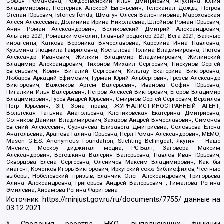
Софья Романовна, Рождественский Илья Дмитриевич, Апухтина Юлия
Владимировна, Постернак Алексей Евгеньевич, Телеканал Дождь, Петров
Степан Юрьевич, Istories fonds, Шмагун Олеся Валентиновна, Мароховская
Алеся Алексеевна, Долинина Ирина Николаевна, Шлейнов Роман Юрьевич,
Анин Роман Александрович, Великовский Дмитрий Александрович,
Альтаир 2021, Ромашки монолит, Главный редактор 2021, Вега 2021, Важные
иноагенты, Каткова Вероника Вячеславовна, Карезина Инна Павловна,
Кузьмина Людмила Гавриловна, Костылева Полина Владимировна, Лютов
Александр Иванович, Жилкин Владимир Владимирович, Жилинский
Владимир Александрович, Тихонов Михаил Сергеевич, Пискунов Сергей
Евгеньевич, Ковин Виталий Сергеевич, Кильтау Екатерина Викторовна,
Любарев Аркадий Ефимович, Гурман Юрий Альбертович, Грезев Александр
Викторович, Важенков Артем Валерьевич, Иванова София Юрьевна,
Пигалкин Илья Валерьевич, Петров Алексей Викторович, Егоров Владимир
Владимирович, Гусев Андрей Юрьевич, Смирнов Сергей Сергеевич, Верзилов
Петр Юрьевич, ЗП, Зона права, ЖУРНАЛИСТ-ИНОСТРАННЫЙ АГЕНТ,
Вольтская Татьяна Анатольевна, Клепиковская Екатерина Дмитриевна,
Сотников Даниил Владимирович, Захаров Андрей Вячеславович, Симонов
Евгений Алексеевич, Сурначева Елизавета Дмитриевна, Соловьева Елена
Анатольевна, Арапова Галина Юрьевна, Перл Роман Александрович, МЕМО,
Mason G.E.S. Anonymous Foundation, Stichting Bellingcat, Якутия – Наше
Мнение, Москоу диджитал медиа, РС-Балт, Заговора Максим
Александрович, Ветошкина Валерия Валерьевна, Павлов Иван Юрьевич,
Скворцова Елена Сергеевна, Оленичев Максим Владимирович, Как бы
инагент, Кочетков Игорь Викторович, Иркутский союз библиофилов, Честные
выборы, Нобелевский призыв, Еланчик Олег Александрович, Григорьева
Алина Александровна, Григорьев Андрей Валерьевич , Гималова Регина
Эмилевна, Хисамова Регина Фаритовна
Источник:
https://minjust.gov.ru/ru/documents/7755/
данные на
03.12.2021