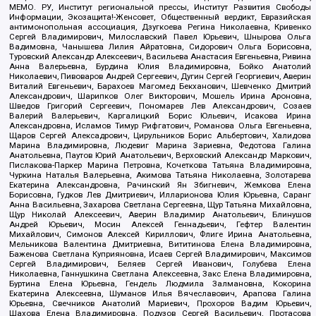
МЕМО. РУ, Институт региональной прессы, Институт Развития Свободы
Информации, Экозащита!-Женсовет, Общественный вердикт, Евразийская
антимонопольная ассоциация, Дзугкоева Регина Николаевна, Кривенко
Сергей Владимирович, Милославский Павел Юрьевич, Шнырова Ольга
Вадимовна, Чанышева Лилия Айратовна, Сидорович Ольга Борисовна,
Туровский Александр Алексеевич, Васильева Анастасия Евгеньевна, Ривина
Анна Валерьевна, Бурдина Юлия Владимировна, Бойко Анатолий
Николаевич, Пивоваров Андрей Сергеевич, Дугин Сергей Георгиевич, Аверин
Виталий Евгеньевич, Барахоев Магомед Бекханович, Шевченко Дмитрий
Александрович, Шарипков Олег Викторович, Мошель Ирина Ароновна,
Шведов Григорий Сергеевич, Пономарев Лев Александрович, Созаев
Валерий Валерьевич, Каргалицкий Борис Юльевич, Исакова Ирина
Александровна, Исламов Тимур Рифгатович, Романова Ольга Евгеньевна,
Щаров Сергей Алексадрович, Цирульников Борис Альбертович, Халидова
Марина Владимировна, Людевиг Марина Зариевна, Федотова Галина
Анатольевна, Паутов Юрий Анатольевич, Верховский Александр Маркович,
Пислакова-Паркер Марина Петровна, Кочеткова Татьяна Владимировна,
Чуркина Наталья Валерьевна, Акимова Татьяна Николаевна, Золотарева
Екатерина Александровна, Рачинский Ян Збигневич, Жемкова Елена
Борисовна, Гудков Лев Дмитриевич, Илларионова Юлия Юрьевна, Саранг
Анна Васильевна, Захарова Светлана Сергеевна, Щур Татьяна Михайловна,
Щур Николай Алексеевич, Аверин Владимир Анатольевич, Блинушов
Андрей Юрьевич, Мосин Алексей Геннадьевич, Гефтер Валентин
Михайлович, Симонов Алексей Кириллович, Флиге Ирина Анатольевна,
Мельникова Валентина Дмитриевна, Вититинова Елена Владимировна,
Баженова Светлана Куприяновна, Исаев Сергей Владимирович, Максимов
Сергей Владимирович, Беляев Сергей Иванович, Голубева Елена
Николаевна, Ганнушкина Светлана Алексеевна, Закс Елена Владимировна,
Буртина Елена Юрьевна, Гендель Людмила Залмановна, Кокорина
Екатерина Алексеевна, Шуманов Илья Вячеславович, Арапова Галина
Юрьевна, Свечников Анатолий Мариевич, Прохоров Вадим Юрьевич,
Шахова Елена Владимировна, Подузов Сергей Васильевич, Протасова