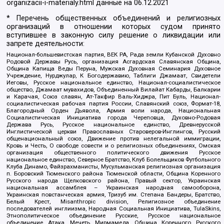
organizacii-i-materialy.html
данные на
06.12.2021
* Перечень общественных объединений и религиозных
организаций в отношении которых судом принято
вступившее в законную силу решение о ликвидации или
запрете деятельности:
Национал-большевистская партия, ВЕК РА, Рада земли Кубанской Духовно
Родовой Державы Русь, организация Асгардская Славянская Община,
Община Капища Веды Перуна, Мужская Духовная Семинария Духовное
Учреждение, Нурджулар, К Богодержавию, Таблиги Джамаат, Свидетели
Иеговы, Русское национальное единство, Национал-социалистическое
общество, Джамаат мувахидов, Объединенный Вилайат Кабарды, Балкарии
и Карачая, Союз славян, Ат-Такфир Валь-Хиджра, Пит Буль, Национал-
социалистическая рабочая партия России, Славянский союз, Формат-18,
Благородный Орден Дьявола, Армия воли народа, Национальная
Социалистическая Инициатива города Череповца, Духовно-Родовая
Держава Русь, Русское национальное единство, Древнерусской
Инглистической церкви Православных Староверов-Инглингов, Русский
общенациональный союз, Движение против нелегальной иммиграции,
Кровь и Честь, О свободе совести и о религиозных объединениях, Омская
организация общественного политического движения Русское
национальное единство, Северное Братство, Клуб Болельщиков Футбольного
Клуба Динамо, Файзрахманисты, Мусульманская религиозная организация
п. Боровский Тюменского района Тюменской области, Община Коренного
Русского народа Щелковского района, Правый сектор, Украинская
национальная ассамблея – Украинская народная самооборона,
Украинская повстанческая армия, Тризуб им. Степана Бандеры, Братство,
Белый Крест, Misanthropic division, Религиозное объединение
последователей инглиизма, Народная Социальная Инициатива, TulaSkins,
Этнополитическое объединение Русские, Русское национальное
объединение Атака, Мечеть Мирмамеда, Община Коренного Русского