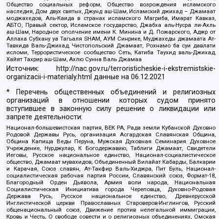
Общество социальных реформ, Общество возрождения исламского
наследия, Дом двух святых, Джунд аш-Шам, Исламский джихад – Джамаат
моджахедов, Аль-Каида в странах исламского Магриба, Имарат Кавказ,
АБТО, Правый сектор, Исламское государство, Джабха аль-Нусра ли-Ахль
аш-Шам, Народное ополчение имени К. Минина и Д. Пожарского, Аджр от
Аллаха Субхану уа Тагьаля SHAM, АУМ Синрике, Муджахеды джамаата Ат-
Тавхида Валь-Джихад, Чистопольский Джамаат, Рохнамо ба суи давлати
исломи, Террористическое сообщество Сеть, Катиба Таухид валь-Джихад,
Хайят Тахрир аш-Шам, Ахлю Сунна Валь Джамаа
Источник:
http://nac.gov.ru/terroristicheskie-i-ekstremistskie-
organizacii-i-materialy.html
данные на
06.12.2021
* Перечень общественных объединений и религиозных
организаций в отношении которых судом принято
вступившее в законную силу решение о ликвидации или
запрете деятельности:
Национал-большевистская партия, ВЕК РА, Рада земли Кубанской Духовно
Родовой Державы Русь, организация Асгардская Славянская Община,
Община Капища Веды Перуна, Мужская Духовная Семинария Духовное
Учреждение, Нурджулар, К Богодержавию, Таблиги Джамаат, Свидетели
Иеговы, Русское национальное единство, Национал-социалистическое
общество, Джамаат мувахидов, Объединенный Вилайат Кабарды, Балкарии
и Карачая, Союз славян, Ат-Такфир Валь-Хиджра, Пит Буль, Национал-
социалистическая рабочая партия России, Славянский союз, Формат-18,
Благородный Орден Дьявола, Армия воли народа, Национальная
Социалистическая Инициатива города Череповца, Духовно-Родовая
Держава Русь, Русское национальное единство, Древнерусской
Инглистической церкви Православных Староверов-Инглингов, Русский
общенациональный союз, Движение против нелегальной иммиграции,
Кровь и Честь, О свободе совести и о религиозных объединениях, Омская