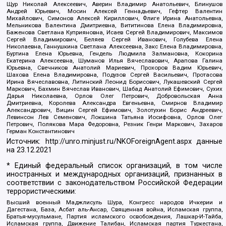
Щур Николай Алексеевич, Аверин Владимир Анатольевич, Блинушов
Андрей Юрьевич, Мосин Алексей Геннадьевич, Гефтер Валентин
Михайлович, Симонов Алексей Кириллович, Флиге Ирина Анатольевна,
Мельникова Валентина Дмитриевна, Вититинова Елена Владимировна,
Баженова Светлана Куприяновна, Исаев Сергей Владимирович, Максимов
Сергей Владимирович, Беляев Сергей Иванович, Голубева Елена
Николаевна, Ганнушкина Светлана Алексеевна, Закс Елена Владимировна,
Буртина Елена Юрьевна, Гендель Людмила Залмановна, Кокорина
Екатерина Алексеевна, Шуманов Илья Вячеславович, Арапова Галина
Юрьевна, Свечников Анатолий Мариевич, Прохоров Вадим Юрьевич,
Шахова Елена Владимировна, Подузов Сергей Васильевич, Протасова
Ирина Вячеславовна, Литинский Леонид Борисович, Лукашевский Сергей
Маркович, Бахмин Вячеслав Иванович, Шабад Анатолий Ефимович, Сухих
Дарья Николаевна, Орлов Олег Петрович, Добровольская Анна
Дмитриевна, Королева Александра Евгеньевна, Смирнов Владимир
Александрович, Вицин Сергей Ефимович, Золотухин Борис Андреевич,
Левинсон Лев Семенович, Локшина Татьяна Иосифовна, Орлов Олег
Петрович, Полякова Мара Федоровна, Резник Генри Маркович, Захаров
Герман Константинович
Источник:
http://unro.minjust.ru/NKOForeignAgent.aspx
данные
на
23.12.2021
* Единый федеральный список организаций, в том числе
иностранных и международных организаций, признанных в
соответствии с законодательством Российской Федерации
террористическими:
Высший военный Маджлисуль Шура, Конгресс народов Ичкерии и
Дагестана, База, Асбат аль-Ансар, Священная война, Исламская группа,
Братья-мусульмане, Партия исламского освобождения, Лашкар-И-Тайба,
Исламская группа, Движение Талибан, Исламская партия Туркестана,