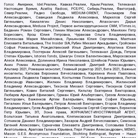
Голос Америки, Idel.Реалии, Кавказ.Реалии, Крым.Реалии, Телеканал
Настоящее Время, Azatliq Radiosi, PCE/PC, Сибирь.Реалии, Фактограф,
Север.Реалии, Радио Свобода, MEDIUM-ORIENT, Пономарев Лев
Александрович, Савицкая Людмила Алексеевна, Маркелов Сергей
Евгеньевич, Камалягин Денис Николаевич, Апахончич Дарья
Александровна, Medusa Project, Первое антикоррупционное СМИ, VTimes.io,
Баданин Роман Сергеевич, Гликин Максим Александрович, Маняхин Петр
Борисович, Ярош Юлия Петровна, Чуракова Ольга Владимировна,
Железнова Мария Михайловна, Лукьянова Юлия Сергеевна, Маетная
Елизавета Витальевна, The Insider SIA, Рубин Михаил Аркадьевич, Гройсман
Софья Романовна, Рождественский Илья Дмитриевич, Апухтина Юлия
Владимировна, Постернак Алексей Евгеньевич, Телеканал Дождь, Петров
Степан Юрьевич, Istories fonds, Шмагун Олеся Валентиновна, Мароховская
Алеся Алексеевна, Долинина Ирина Николаевна, Шлейнов Роман Юрьевич,
Анин Роман Александрович, Великовский Дмитрий Александрович,
Альтаир 2021, Ромашки монолит, Главный редактор 2021, Вега 2021, Важные
иноагенты, Каткова Вероника Вячеславовна, Карезина Инна Павловна,
Кузьмина Людмила Гавриловна, Костылева Полина Владимировна, Лютов
Александр Иванович, Жилкин Владимир Владимирович, Жилинский
Владимир Александрович, Тихонов Михаил Сергеевич, Пискунов Сергей
Евгеньевич, Ковин Виталий Сергеевич, Кильтау Екатерина Викторовна,
Любарев Аркадий Ефимович, Гурман Юрий Альбертович, Грезев Александр
Викторович, Важенков Артем Валерьевич, Иванова София Юрьевна,
Пигалкин Илья Валерьевич, Петров Алексей Викторович, Егоров Владимир
Владимирович, Гусев Андрей Юрьевич, Смирнов Сергей Сергеевич, Верзилов
Петр Юрьевич, ЗП, Зона права, ЖУРНАЛИСТ-ИНОСТРАННЫЙ АГЕНТ,
Вольтская Татьяна Анатольевна, Клепиковская Екатерина Дмитриевна,
Сотников Даниил Владимирович, Захаров Андрей Вячеславович, Симонов
Евгений Алексеевич, Сурначева Елизавета Дмитриевна, Соловьева Елена
Анатольевна, Арапова Галина Юрьевна, Перл Роман Александрович, МЕМО,
Mason G.E.S. Anonymous Foundation, Stichting Bellingcat, Якутия – Наше
Мнение, Москоу диджитал медиа, РС-Балт, Заговора Максим