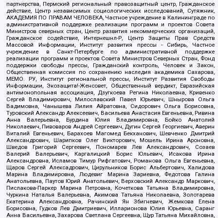
партнерства, Пермский региональный правозащитный центр, Гражданское
действие, Центр независимых социологических исследований, Сутяжник,
АКАДЕМИЯ ПО ПРАВАМ ЧЕЛОВЕКА, Частное учреждение в Калининграде по
административной поддержке реализации программ и проектов Совета
Министров северных стран, Центр развития некоммерческих организаций,
Гражданское содействие, Интернешнл-Р, Центр Защиты Прав Средств
Массовой Информации, Институт развития прессы - Сибирь, Частное
учреждение в Санкт-Петербурге по административной поддержке
реализации программ и проектов Совета Министров Северных Стран, Фонд
поддержки свободы прессы, Гражданский контроль, Человек и Закон,
Общественная комиссия по сохранению наследия академика Сахарова,
МЕМО. РУ, Институт региональной прессы, Институт Развития Свободы
Информации, Экозащита!-Женсовет, Общественный вердикт, Евразийская
антимонопольная ассоциация, Дзугкоева Регина Николаевна, Кривенко
Сергей Владимирович, Милославский Павел Юрьевич, Шнырова Ольга
Вадимовна, Чанышева Лилия Айратовна, Сидорович Ольга Борисовна,
Туровский Александр Алексеевич, Васильева Анастасия Евгеньевна, Ривина
Анна Валерьевна, Бурдина Юлия Владимировна, Бойко Анатолий
Николаевич, Пивоваров Андрей Сергеевич, Дугин Сергей Георгиевич, Аверин
Виталий Евгеньевич, Барахоев Магомед Бекханович, Шевченко Дмитрий
Александрович, Шарипков Олег Викторович, Мошель Ирина Ароновна,
Шведов Григорий Сергеевич, Пономарев Лев Александрович, Созаев
Валерий Валерьевич, Каргалицкий Борис Юльевич, Исакова Ирина
Александровна, Исламов Тимур Рифгатович, Романова Ольга Евгеньевна,
Щаров Сергей Алексадрович, Цирульников Борис Альбертович, Халидова
Марина Владимировна, Людевиг Марина Зариевна, Федотова Галина
Анатольевна, Паутов Юрий Анатольевич, Верховский Александр Маркович,
Пислакова-Паркер Марина Петровна, Кочеткова Татьяна Владимировна,
Чуркина Наталья Валерьевна, Акимова Татьяна Николаевна, Золотарева
Екатерина Александровна, Рачинский Ян Збигневич, Жемкова Елена
Борисовна, Гудков Лев Дмитриевич, Илларионова Юлия Юрьевна, Саранг
Анна Васильевна, Захарова Светлана Сергеевна, Щур Татьяна Михайловна,