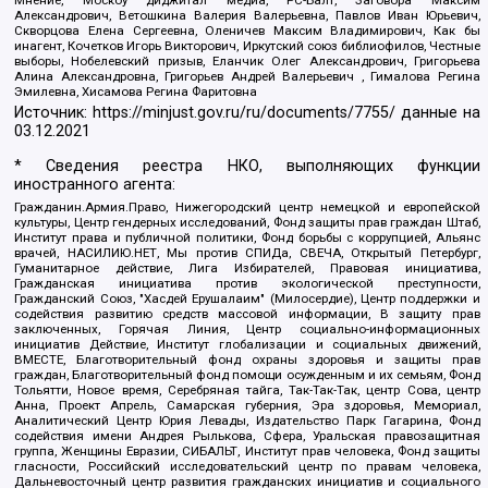
Александрович, Ветошкина Валерия Валерьевна, Павлов Иван Юрьевич,
Скворцова Елена Сергеевна, Оленичев Максим Владимирович, Как бы
инагент, Кочетков Игорь Викторович, Иркутский союз библиофилов, Честные
выборы, Нобелевский призыв, Еланчик Олег Александрович, Григорьева
Алина Александровна, Григорьев Андрей Валерьевич , Гималова Регина
Эмилевна, Хисамова Регина Фаритовна
Источник:
https://minjust.gov.ru/ru/documents/7755/
данные на
03.12.2021
* Сведения реестра НКО, выполняющих функции
иностранного агента:
Гражданин.Армия.Право, Нижегородский центр немецкой и европейской
культуры, Центр гендерных исследований, Фонд защиты прав граждан Штаб,
Институт права и публичной политики, Фонд борьбы с коррупцией, Альянс
врачей, НАСИЛИЮ.НЕТ, Мы против СПИДа, СВЕЧА, Открытый Петербург,
Гуманитарное действие, Лига Избирателей, Правовая инициатива,
Гражданская инициатива против экологической преступности,
Гражданский Союз, "Хасдей Ерушалаим" (Милосердие), Центр поддержки и
содействия развитию средств массовой информации, В защиту прав
заключенных, Горячая Линия, Центр социально-информационных
инициатив Действие, Институт глобализации и социальных движений,
ВМЕСТЕ, Благотворительный фонд охраны здоровья и защиты прав
граждан, Благотворительный фонд помощи осужденным и их семьям, Фонд
Тольятти, Новое время, Серебряная тайга, Так-Так-Так, центр Сова, центр
Анна, Проект Апрель, Самарская губерния, Эра здоровья, Мемориал,
Аналитический Центр Юрия Левады, Издательство Парк Гагарина, Фонд
содействия имени Андрея Рылькова, Сфера, Уральская правозащитная
группа, Женщины Евразии, СИБАЛЬТ, Институт прав человека, Фонд защиты
гласности, Российский исследовательский центр по правам человека,
Дальневосточный центр развития гражданских инициатив и социального