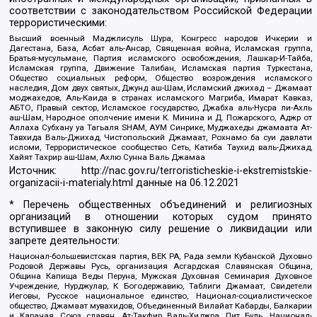
соответствии с законодательством Российской Федерации
террористическими:
Высший военный Маджлисуль Шура, Конгресс народов Ичкерии и
Дагестана, База, Асбат аль-Ансар, Священная война, Исламская группа,
Братья-мусульмане, Партия исламского освобождения, Лашкар-И-Тайба,
Исламская группа, Движение Талибан, Исламская партия Туркестана,
Общество социальных реформ, Общество возрождения исламского
наследия, Дом двух святых, Джунд аш-Шам, Исламский джихад – Джамаат
моджахедов, Аль-Каида в странах исламского Магриба, Имарат Кавказ,
АБТО, Правый сектор, Исламское государство, Джабха аль-Нусра ли-Ахль
аш-Шам, Народное ополчение имени К. Минина и Д. Пожарского, Аджр от
Аллаха Субхану уа Тагьаля SHAM, АУМ Синрике, Муджахеды джамаата Ат-
Тавхида Валь-Джихад, Чистопольский Джамаат, Рохнамо ба суи давлати
исломи, Террористическое сообщество Сеть, Катиба Таухид валь-Джихад,
Хайят Тахрир аш-Шам, Ахлю Сунна Валь Джамаа
Источник:
http://nac.gov.ru/terroristicheskie-i-ekstremistskie-
organizacii-i-materialy.html
данные на
06.12.2021
* Перечень общественных объединений и религиозных
организаций в отношении которых судом принято
вступившее в законную силу решение о ликвидации или
запрете деятельности:
Национал-большевистская партия, ВЕК РА, Рада земли Кубанской Духовно
Родовой Державы Русь, организация Асгардская Славянская Община,
Община Капища Веды Перуна, Мужская Духовная Семинария Духовное
Учреждение, Нурджулар, К Богодержавию, Таблиги Джамаат, Свидетели
Иеговы, Русское национальное единство, Национал-социалистическое
общество, Джамаат мувахидов, Объединенный Вилайат Кабарды, Балкарии
и Карачая, Союз славян, Ат-Такфир Валь-Хиджра, Пит Буль, Национал-