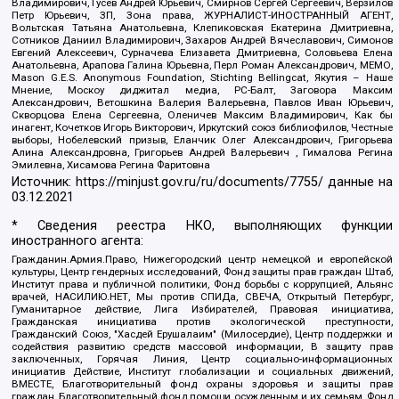
Владимирович, Гусев Андрей Юрьевич, Смирнов Сергей Сергеевич, Верзилов
Петр Юрьевич, ЗП, Зона права, ЖУРНАЛИСТ-ИНОСТРАННЫЙ АГЕНТ,
Вольтская Татьяна Анатольевна, Клепиковская Екатерина Дмитриевна,
Сотников Даниил Владимирович, Захаров Андрей Вячеславович, Симонов
Евгений Алексеевич, Сурначева Елизавета Дмитриевна, Соловьева Елена
Анатольевна, Арапова Галина Юрьевна, Перл Роман Александрович, МЕМО,
Mason G.E.S. Anonymous Foundation, Stichting Bellingcat, Якутия – Наше
Мнение, Москоу диджитал медиа, РС-Балт, Заговора Максим
Александрович, Ветошкина Валерия Валерьевна, Павлов Иван Юрьевич,
Скворцова Елена Сергеевна, Оленичев Максим Владимирович, Как бы
инагент, Кочетков Игорь Викторович, Иркутский союз библиофилов, Честные
выборы, Нобелевский призыв, Еланчик Олег Александрович, Григорьева
Алина Александровна, Григорьев Андрей Валерьевич , Гималова Регина
Эмилевна, Хисамова Регина Фаритовна
Источник:
https://minjust.gov.ru/ru/documents/7755/
данные на
03.12.2021
* Сведения реестра НКО, выполняющих функции
иностранного агента:
Гражданин.Армия.Право, Нижегородский центр немецкой и европейской
культуры, Центр гендерных исследований, Фонд защиты прав граждан Штаб,
Институт права и публичной политики, Фонд борьбы с коррупцией, Альянс
врачей, НАСИЛИЮ.НЕТ, Мы против СПИДа, СВЕЧА, Открытый Петербург,
Гуманитарное действие, Лига Избирателей, Правовая инициатива,
Гражданская инициатива против экологической преступности,
Гражданский Союз, "Хасдей Ерушалаим" (Милосердие), Центр поддержки и
содействия развитию средств массовой информации, В защиту прав
заключенных, Горячая Линия, Центр социально-информационных
инициатив Действие, Институт глобализации и социальных движений,
ВМЕСТЕ, Благотворительный фонд охраны здоровья и защиты прав
граждан, Благотворительный фонд помощи осужденным и их семьям, Фонд