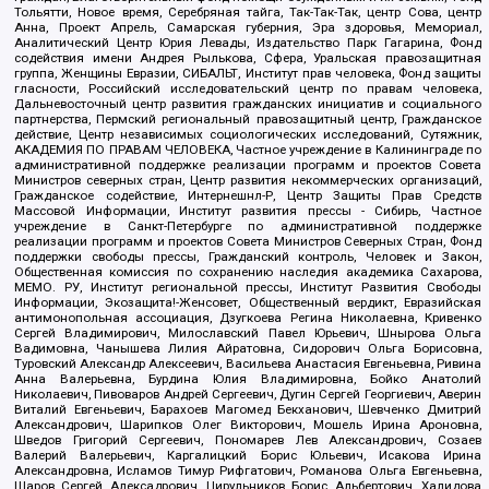
Тольятти, Новое время, Серебряная тайга, Так-Так-Так, центр Сова, центр
Анна, Проект Апрель, Самарская губерния, Эра здоровья, Мемориал,
Аналитический Центр Юрия Левады, Издательство Парк Гагарина, Фонд
содействия имени Андрея Рылькова, Сфера, Уральская правозащитная
группа, Женщины Евразии, СИБАЛЬТ, Институт прав человека, Фонд защиты
гласности, Российский исследовательский центр по правам человека,
Дальневосточный центр развития гражданских инициатив и социального
партнерства, Пермский региональный правозащитный центр, Гражданское
действие, Центр независимых социологических исследований, Сутяжник,
АКАДЕМИЯ ПО ПРАВАМ ЧЕЛОВЕКА, Частное учреждение в Калининграде по
административной поддержке реализации программ и проектов Совета
Министров северных стран, Центр развития некоммерческих организаций,
Гражданское содействие, Интернешнл-Р, Центр Защиты Прав Средств
Массовой Информации, Институт развития прессы - Сибирь, Частное
учреждение в Санкт-Петербурге по административной поддержке
реализации программ и проектов Совета Министров Северных Стран, Фонд
поддержки свободы прессы, Гражданский контроль, Человек и Закон,
Общественная комиссия по сохранению наследия академика Сахарова,
МЕМО. РУ, Институт региональной прессы, Институт Развития Свободы
Информации, Экозащита!-Женсовет, Общественный вердикт, Евразийская
антимонопольная ассоциация, Дзугкоева Регина Николаевна, Кривенко
Сергей Владимирович, Милославский Павел Юрьевич, Шнырова Ольга
Вадимовна, Чанышева Лилия Айратовна, Сидорович Ольга Борисовна,
Туровский Александр Алексеевич, Васильева Анастасия Евгеньевна, Ривина
Анна Валерьевна, Бурдина Юлия Владимировна, Бойко Анатолий
Николаевич, Пивоваров Андрей Сергеевич, Дугин Сергей Георгиевич, Аверин
Виталий Евгеньевич, Барахоев Магомед Бекханович, Шевченко Дмитрий
Александрович, Шарипков Олег Викторович, Мошель Ирина Ароновна,
Шведов Григорий Сергеевич, Пономарев Лев Александрович, Созаев
Валерий Валерьевич, Каргалицкий Борис Юльевич, Исакова Ирина
Александровна, Исламов Тимур Рифгатович, Романова Ольга Евгеньевна,
Щаров Сергей Алексадрович, Цирульников Борис Альбертович, Халидова