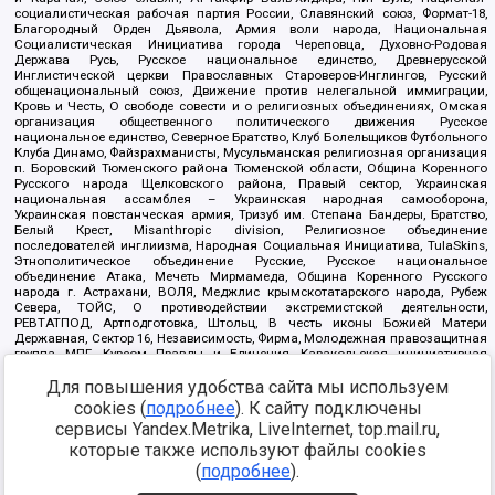
социалистическая рабочая партия России, Славянский союз, Формат-18,
Благородный Орден Дьявола, Армия воли народа, Национальная
Социалистическая Инициатива города Череповца, Духовно-Родовая
Держава Русь, Русское национальное единство, Древнерусской
Инглистической церкви Православных Староверов-Инглингов, Русский
общенациональный союз, Движение против нелегальной иммиграции,
Кровь и Честь, О свободе совести и о религиозных объединениях, Омская
организация общественного политического движения Русское
национальное единство, Северное Братство, Клуб Болельщиков Футбольного
Клуба Динамо, Файзрахманисты, Мусульманская религиозная организация
п. Боровский Тюменского района Тюменской области, Община Коренного
Русского народа Щелковского района, Правый сектор, Украинская
национальная ассамблея – Украинская народная самооборона,
Украинская повстанческая армия, Тризуб им. Степана Бандеры, Братство,
Белый Крест, Misanthropic division, Религиозное объединение
последователей инглиизма, Народная Социальная Инициатива, TulaSkins,
Этнополитическое объединение Русские, Русское национальное
объединение Атака, Мечеть Мирмамеда, Община Коренного Русского
народа г. Астрахани, ВОЛЯ, Меджлис крымскотатарского народа, Рубеж
Севера, ТОЙС, О противодействии экстремистской деятельности,
РЕВТАТПОД, Артподготовка, Штольц, В честь иконы Божией Матери
Державная, Сектор 16, Независимость, Фирма, Молодежная правозащитная
группа МПГ, Курсом Правды и Единения, Каракольская инициативная
группа, Автоград Крю, Союз Славянских Сил Руси, Алля-Аят,
Для повышения удобства сайта мы используем
Благотворительный пансионат Ак Умут, Русская республика Русь,
Арестантское уголовное единство, Башкорт, Нация и свобода, W.H.С., Фалунь
cookies (
подробнее
). К сайту подключены
Дафа, Иртыш Ultras, Русский Патриотический клуб-Новокузнецк/РПК,
сервисы Yandex.Metrika, LiveInternet, top.mail.ru,
Сибирский державный союз, Фонд борьбы с коррупцией, Фонд защиты прав
граждан, Штабы Навального, Совет граждан СССР Прикубанского округа г.
которые также используют файлы cookies
Краснодара
(
подробнее
).
Источник:
https://minjust.gov.ru/ru/documents/7822/
данные на