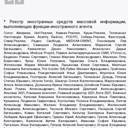
* Реестр иностранных средств массовой информации,
выполняющих функции иностранного агента:
Голос Америки, Idel.Реалии, Кавказ.Реалии, Крым.Реалии, Телеканал
Настоящее Время, Azatliq Radiosi, PCE/PC, Сибирь.Реалии, Фактограф,
Север.Реалии, Радио Свобода, MEDIUM-ORIENT, Пономарев Лев
Александрович, Савицкая Людмила Алексеевна, Маркелов Сергей
Евгеньевич, Камалягин Денис Николаевич, Апахончич Дарья
Александровна, Medusa Project, Первое антикоррупционное СМИ, VTimes.io,
Баданин Роман Сергеевич, Гликин Максим Александрович, Маняхин Петр
Борисович, Ярош Юлия Петровна, Чуракова Ольга Владимировна,
Железнова Мария Михайловна, Лукьянова Юлия Сергеевна, Маетная
Елизавета Витальевна, The Insider SIA, Рубин Михаил Аркадьевич, Гройсман
Софья Романовна, Рождественский Илья Дмитриевич, Апухтина Юлия
Владимировна, Постернак Алексей Евгеньевич, Телеканал Дождь, Петров
Степан Юрьевич, Istories fonds, Шмагун Олеся Валентиновна, Мароховская
Алеся Алексеевна, Долинина Ирина Николаевна, Шлейнов Роман Юрьевич,
Анин Роман Александрович, Великовский Дмитрий Александрович,
Альтаир 2021, Ромашки монолит, Главный редактор 2021, Вега 2021, Важные
иноагенты, Каткова Вероника Вячеславовна, Карезина Инна Павловна,
Кузьмина Людмила Гавриловна, Костылева Полина Владимировна, Лютов
Александр Иванович, Жилкин Владимир Владимирович, Жилинский
Владимир Александрович, Тихонов Михаил Сергеевич, Пискунов Сергей
Евгеньевич, Ковин Виталий Сергеевич, Кильтау Екатерина Викторовна,
Любарев Аркадий Ефимович, Гурман Юрий Альбертович, Грезев Александр
Викторович, Важенков Артем Валерьевич, Иванова София Юрьевна,
Пигалкин Илья Валерьевич, Петров Алексей Викторович, Егоров Владимир