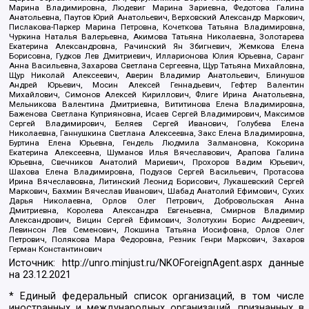
Марина Владимировна, Людевиг Марина Зариевна, Федотова Галина
Анатольевна, Паутов Юрий Анатольевич, Верховский Александр Маркович,
Пислакова-Паркер Марина Петровна, Кочеткова Татьяна Владимировна,
Чуркина Наталья Валерьевна, Акимова Татьяна Николаевна, Золотарева
Екатерина Александровна, Рачинский Ян Збигневич, Жемкова Елена
Борисовна, Гудков Лев Дмитриевич, Илларионова Юлия Юрьевна, Саранг
Анна Васильевна, Захарова Светлана Сергеевна, Щур Татьяна Михайловна,
Щур Николай Алексеевич, Аверин Владимир Анатольевич, Блинушов
Андрей Юрьевич, Мосин Алексей Геннадьевич, Гефтер Валентин
Михайлович, Симонов Алексей Кириллович, Флиге Ирина Анатольевна,
Мельникова Валентина Дмитриевна, Вититинова Елена Владимировна,
Баженова Светлана Куприяновна, Исаев Сергей Владимирович, Максимов
Сергей Владимирович, Беляев Сергей Иванович, Голубева Елена
Николаевна, Ганнушкина Светлана Алексеевна, Закс Елена Владимировна,
Буртина Елена Юрьевна, Гендель Людмила Залмановна, Кокорина
Екатерина Алексеевна, Шуманов Илья Вячеславович, Арапова Галина
Юрьевна, Свечников Анатолий Мариевич, Прохоров Вадим Юрьевич,
Шахова Елена Владимировна, Подузов Сергей Васильевич, Протасова
Ирина Вячеславовна, Литинский Леонид Борисович, Лукашевский Сергей
Маркович, Бахмин Вячеслав Иванович, Шабад Анатолий Ефимович, Сухих
Дарья Николаевна, Орлов Олег Петрович, Добровольская Анна
Дмитриевна, Королева Александра Евгеньевна, Смирнов Владимир
Александрович, Вицин Сергей Ефимович, Золотухин Борис Андреевич,
Левинсон Лев Семенович, Локшина Татьяна Иосифовна, Орлов Олег
Петрович, Полякова Мара Федоровна, Резник Генри Маркович, Захаров
Герман Константинович
Источник:
http://unro.minjust.ru/NKOForeignAgent.aspx
данные
на
23.12.2021
* Единый федеральный список организаций, в том числе
иностранных и международных организаций, признанных в