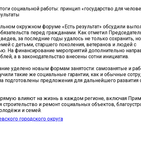
оги социальной работы: принцип «государство для челове
зультаты
льном окружном форуме «Есть результат» обсудили выпо
бязательств перед гражданами. Как отметил Председател
едев, за последние годы удалось не только сохранить, н
мей с детьми, старшего поколения, ветеранов и людей с
ю. На финансирование мероприятий дополнительно напра
блей, а в законодательство внесены сотни инициатив.
ание уделено новым формам занятости: самозанятые и ра
учили такие же социальные гарантии, как и обычные сотру
ма подготовлены предложения для дальнейшего развития 
рямую влияют на жизнь в каждом регионе, включая Прим
 строительство и ремонт социальных объектов, благоустр
олодёжи и семей.
вского городского округа