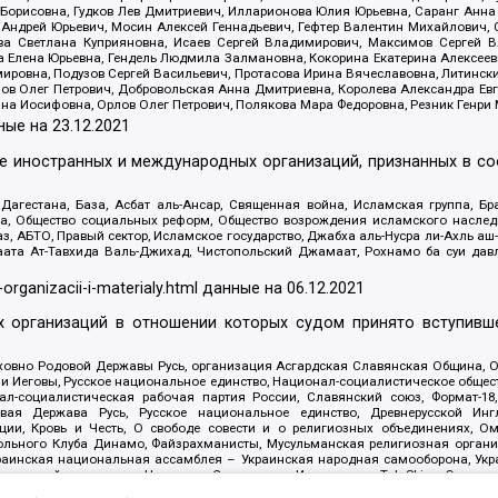
Борисовна, Гудков Лев Дмитриевич, Илларионова Юлия Юрьевна, Саранг Анна
Андрей Юрьевич, Мосин Алексей Геннадьевич, Гефтер Валентин Михайлович,
а Светлана Куприяновна, Исаев Сергей Владимирович, Максимов Сергей Вл
а Елена Юрьевна, Гендель Людмила Залмановна, Кокорина Екатерина Алексее
ровна, Подузов Сергей Васильевич, Протасова Ирина Вячеславовна, Литинск
ов Олег Петрович, Добровольская Анна Дмитриевна, Королева Александра Ев
яна Иосифовна, Орлов Олег Петрович, Полякова Мара Федоровна, Резник Генри
ные на
23.12.2021
ле иностранных и международных организаций, признанных в с
гестана, База, Асбат аль-Ансар, Священная война, Исламская группа, Бра
ана, Общество социальных реформ, Общество возрождения исламского насле
з, АБТО, Правый сектор, Исламское государство, Джабха аль-Нусра ли-Ахль а
та Ат-Тавхида Валь-Джихад, Чистопольский Джамаат, Рохнамо ба суи давлат
-organizacii-i-materialy.html
данные на
06.12.2021
 организаций в отношении которых судом принято вступивше
Духовно Родовой Державы Русь, организация Асгардская Славянская Община,
ли Иеговы, Русское национальное единство, Национал-социалистическое обще
нал-социалистическая рабочая партия России, Славянский союз, Формат-
вая Держава Русь, Русское национальное единство, Древнерусской Ингл
ии, Кровь и Честь, О свободе совести и о религиозных объединениях, Ом
тбольного Клуба Динамо, Файзрахманисты, Мусульманская религиозная орган
раинская национальная ассамблея – Украинская народная самооборона, Укра
ледователей инглиизма, Народная Социальная Инициатива, TulaSkins, Этноп
. Астрахани, ВОЛЯ, Меджлис крымскотатарского народа, Рубеж Севера, ТО