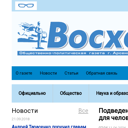
О газете
Новости
Статьи
Обратная связь
Официально
Общество
Наука и образ
Новости
Все
Подведен
для чело
21.09.2018
Андрей Тарасенко поручил главам
07:04
11.06.2026