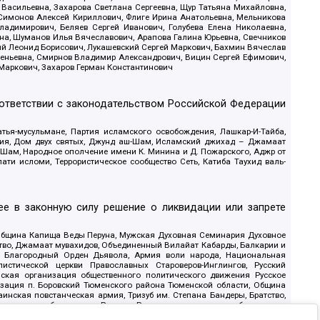
 Васильевна, Захарова Светлана Сергеевна, Щур Татьяна Михайловна,
 Симонов Алексей Кириллович, Флиге Ирина Анатольевна, Мельникова
адимирович, Беляев Сергей Иванович, Голубева Елена Николаевна,
вна, Шуманов Илья Вячеславович, Арапова Галина Юрьевна, Свечников
ий Леонид Борисович, Лукашевский Сергей Маркович, Бахмин Вячеслав
геньевна, Смирнов Владимир Александрович, Вицин Сергей Ефимович,
 Маркович, Захаров Герман Константинович
оответствии с законодательством Российской Федерации
тья-мусульмане, Партия исламского освобождения, Лашкар-И-Тайба,
дия, Дом двух святых, Джунд аш-Шам, Исламский джихад – Джамаат
ш-Шам, Народное ополчение имени К. Минина и Д. Пожарского, Аджр от
и исломи, Террористическое сообщество Сеть, Катиба Таухид валь-
е в законную силу решение о ликвидации или запрете
 Община Капища Веды Перуна, Мужская Духовная Семинария Духовное
ство, Джамаат мувахидов, Объединенный Вилайат Кабарды, Балкарии и
18, Благородный Орден Дьявола, Армия воли народа, Национальная
истической церкви Православных Староверов-Инглингов, Русский
ская организация общественного политического движения Русское
изация п. Боровский Тюменского района Тюменской области, Община
инская повстанческая армия, Тризуб им. Степана Бандеры, Братство,
олитическое объединение Русские, Русское национальное объединение
ЙС, О противодействии экстремистской деятельности, РЕВТАТПОД,