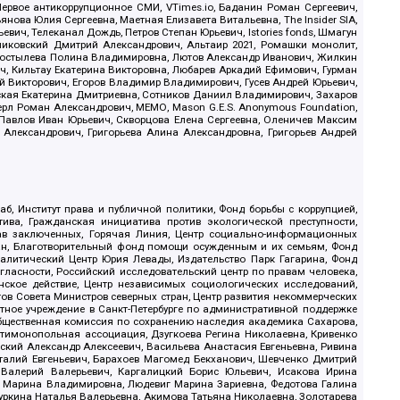
ервое антикоррупционное СМИ, VTimes.io, Баданин Роман Сергеевич,
ова Юлия Сергеевна, Маетная Елизавета Витальевна, The Insider SIA,
ич, Телеканал Дождь, Петров Степан Юрьевич, Istories fonds, Шмагун
иковский Дмитрий Александрович, Альтаир 2021, Ромашки монолит,
, Костылева Полина Владимировна, Лютов Александр Иванович, Жилкин
, Кильтау Екатерина Викторовна, Любарев Аркадий Ефимович, Гурман
й Викторович, Егоров Владимир Владимирович, Гусев Андрей Юрьевич,
ская Екатерина Дмитриевна, Сотников Даниил Владимирович, Захаров
ерл Роман Александрович, МЕМО, Mason G.E.S. Anonymous Foundation,
, Павлов Иван Юрьевич, Скворцова Елена Сергеевна, Оленичев Максим
 Александрович, Григорьева Алина Александровна, Григорьев Андрей
б, Институт права и публичной политики, Фонд борьбы с коррупцией,
ива, Гражданская инициатива против экологической преступности,
рав заключенных, Горячая Линия, Центр социально-информационных
дан, Благотворительный фонд помощи осужденным и их семьям, Фонд
 Аналитический Центр Юрия Левады, Издательство Парк Гагарина, Фонд
гласности, Российский исследовательский центр по правам человека,
ское действие, Центр независимых социологических исследований,
в Совета Министров северных стран, Центр развития некоммерческих
стное учреждение в Санкт-Петербурге по административной поддержке
Общественная комиссия по сохранению наследия академика Сахарова,
нтимонопольная ассоциация, Дзугкоева Регина Николаевна, Кривенко
кий Александр Алексеевич, Васильева Анастасия Евгеньевна, Ривина
италий Евгеньевич, Барахоев Магомед Бекханович, Шевченко Дмитрий
 Валерий Валерьевич, Каргалицкий Борис Юльевич, Исакова Ирина
ва Марина Владимировна, Людевиг Марина Зариевна, Федотова Галина
уркина Наталья Валерьевна, Акимова Татьяна Николаевна, Золотарева