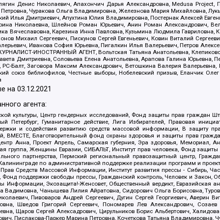
ягин Денис Николаевич, Апахончич Дарья Александровна, Medusa Project, П
етровна, Чуракова Ольга Владимировна, Железнова Мария Михайловна, Лукьян
й Илья Дмитриевич, Апухтина Юлия Владимировна, Постернак Алексей Евгеньев
рина Николаевна, Шлейнов Роман Юрьевич, Анин Роман Александрович, Вел
оника Вячеславовна, Карезина Инна Павловна, Кузьмина Людмила Гавриловна
ов Михаил Сергеевич, Пискунов Сергей Евгеньевич, Ковин Виталий Сергеевич
алерьевич, Иванова София Юрьевна, Пигалкин Илья Валерьевич, Петров Алексе
а, ЖУРНАЛИСТ-ИНОСТРАННЫЙ АГЕНТ, Вольтская Татьяна Анатольевна, Клепиков
авета Дмитриевна, Соловьева Елена Анатольевна, Арапова Галина Юрьевна, П
иа, РС-Балт, Заговора Максим Александрович, Ветошкина Валерия Валерьевна
ский союз библиофилов, Честные выборы, Нобелевский призыв, Еланчик Олег
а
е на
03.12.2021
нного агента:
ой культуры, Центр гендерных исследований, Фонд защиты прав граждан Шта
 Петербург, Гуманитарное действие, Лига Избирателей, Правовая инициат
держки и содействия развитию средств массовой информации, В защиту п
ий, ВМЕСТЕ, Благотворительный фонд охраны здоровья и защиты прав граж
, центр Анна, Проект Апрель, Самарская губерния, Эра здоровья, Мемориал,
я группа, Женщины Евразии, СИБАЛЬТ, Институт прав человека, Фонд защиты 
льного партнерства, Пермский региональный правозащитный центр, Граждан
лининграде по административной поддержке реализации программ и проекто
 Прав Средств Массовой Информации, Институт развития прессы - Сибирь, Ча
, Фонд поддержки свободы прессы, Гражданский контроль, Человек и Закон, 
оды Информации, Экозащита!-Женсовет, Общественный вердикт, Евразийская а
 Вадимовна, Чанышева Лилия Айратовна, Сидорович Ольга Борисовна, Туровс
олаевич, Пивоваров Андрей Сергеевич, Дугин Сергей Георгиевич, Аверин В
вна, Шведов Григорий Сергеевич, Пономарев Лев Александрович, Созаев
евна, Щаров Сергей Алексадрович, Цирульников Борис Альбертович, Халидо
ович, Пислакова-Паркер Марина Петровна, Кочеткова Татьяна Владимировна, Ч