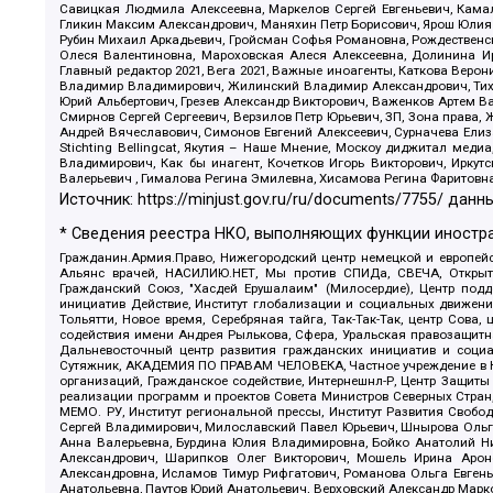
Савицкая Людмила Алексеевна, Маркелов Сергей Евгеньевич, Камал
Гликин Максим Александрович, Маняхин Петр Борисович, Ярош Юлия П
Рубин Михаил Аркадьевич, Гройсман Софья Романовна, Рождественски
Олеся Валентиновна, Мароховская Алеся Алексеевна, Долинина И
Главный редактор 2021, Вега 2021, Важные иноагенты, Каткова Вер
Владимир Владимирович, Жилинский Владимир Александрович, Тихон
Юрий Альбертович, Грезев Александр Викторович, Важенков Артем В
Смирнов Сергей Сергеевич, Верзилов Петр Юрьевич, ЗП, Зона прав
Андрей Вячеславович, Симонов Евгений Алексеевич, Сурначева Елиз
Stichting Bellingcat, Якутия – Наше Мнение, Москоу диджитал мед
Владимирович, Как бы инагент, Кочетков Игорь Викторович, Иркут
Валерьевич , Гималова Регина Эмилевна, Хисамова Регина Фаритовн
Источник:
https://minjust.gov.ru/ru/documents/7755/
данны
* Сведения реестра НКО, выполняющих функции иностра
Гражданин.Армия.Право, Нижегородский центр немецкой и европейск
Альянс врачей, НАСИЛИЮ.НЕТ, Мы против СПИДа, СВЕЧА, Открытый
Гражданский Союз, "Хасдей Ерушалаим" (Милосердие), Центр под
инициатив Действие, Институт глобализации и социальных движен
Тольятти, Новое время, Серебряная тайга, Так-Так-Так, центр Сова
содействия имени Андрея Рылькова, Сфера, Уральская правозащитна
Дальневосточный центр развития гражданских инициатив и социа
Сутяжник, АКАДЕМИЯ ПО ПРАВАМ ЧЕЛОВЕКА, Частное учреждение в Ка
организаций, Гражданское содействие, Интернешнл-Р, Центр Защиты
реализации программ и проектов Совета Министров Северных Стран
МЕМО. РУ, Институт региональной прессы, Институт Развития Своб
Сергей Владимирович, Милославский Павел Юрьевич, Шнырова Ольга
Анна Валерьевна, Бурдина Юлия Владимировна, Бойко Анатолий Ник
Александрович, Шарипков Олег Викторович, Мошель Ирина Ароно
Александровна, Исламов Тимур Рифгатович, Романова Ольга Евгень
Анатольевна, Паутов Юрий Анатольевич, Верховский Александр Марк