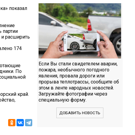
ка» показал
лнение
ь партии
о и расширить
влено 174
Если Вы стали свидетелем аварии,
ботающие
пожара, необычного погодного
дники. По
явления, провала дороги или
социальной
прорыва теплотрассы, сообщите об
этом в ленте народных новостей.
Загружайте фотографии через
орский край.
ойство,
специальную форму.
ДОБАВИТЬ НОВОСТЬ