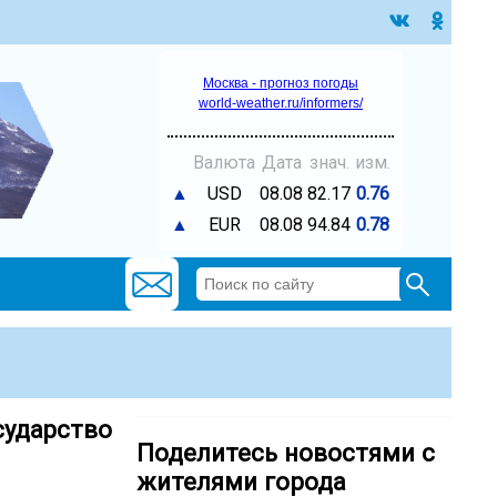
Москва - прогноз погоды
world-weather.ru/informers/
Валюта
Дата
знач.
изм.
▲
USD
08.08
82.17
0.76
▲
EUR
08.08
94.84
0.78
сударство
Поделитесь новостями с
жителями города