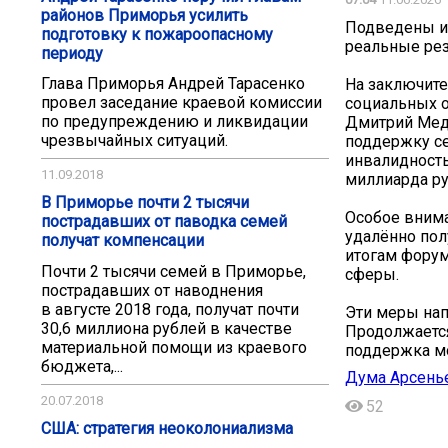
районов Приморья усилить
Подведены ит
подготовку к пожароопасному
реальные ре
периоду
Глава Приморья Андрей Тарасенко
На заключите
провел заседание краевой комиссии
социальных о
по предупреждению и ликвидации
Дмитрий Медв
чрезвычайных ситуаций.
поддержку се
инвалидность
11.09.2018
миллиарда ру
В Приморье почти 2 тысячи
Особое вним
пострадавших от паводка семей
удалённо пол
получат компенсации
итогам фору
Почти 2 тысячи семей в Приморье,
сферы.
пострадавших от наводнения
в августе 2018 года, получат почти
Эти меры нап
30,6 миллиона рублей в качестве
Продолжается
материальной помощи из краевого
поддержка м
бюджета,...
Дума Арсенье
20.07.2018
52
США: стратегия неоколониализма