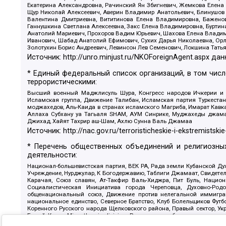
Екатерина Александровна, Рачинский Ян Збигневич, Жемкова Елена 
Щур Николай Алексеевич, Аверин Владимир Анатольевич, Блинушов 
Валентина Дмитриевна, Вититинова Елена Владимировна, Баженов
Ганнушкина Светлана Алексеевна, Закс Елена Владимировна, Буртин
Анатолий Мариевич, Прохоров Вадим Юрьевич, Шахова Елена Владими
Иванович, Шабад Анатолий Ефимович, Сухих Дарья Николаевна, Орл
Золотухин Борис Андреевич, Левинсон Лев Семенович, Локшина Тать
Источник:
http://unro.minjust.ru/NKOForeignAgent.aspx
дан
* Единый федеральный список организаций, в том чис
террористическими:
Высший военный Маджлисуль Шура, Конгресс народов Ичкерии и Да
Исламская группа, Движение Талибан, Исламская партия Туркест
моджахедов, Аль-Каида в странах исламского Магриба, Имарат Кавка
Аллаха Субхану уа Тагьаля SHAM, АУМ Синрике, Муджахеды джамаа
Джихад, Хайят Тахрир аш-Шам, Ахлю Сунна Валь Джамаа
Источник:
http://nac.gov.ru/terroristicheskie-i-ekstremistskie
* Перечень общественных объединений и религиозных
деятельности:
Национал-большевистская партия, ВЕК РА, Рада земли Кубанской 
Учреждение, Нурджулар, К Богодержавию, Таблиги Джамаат, Свидете
Карачая, Союз славян, Ат-Такфир Валь-Хиджра, Пит Буль, Нацио
Социалистическая Инициатива города Череповца, Духовно-Родо
общенациональный союз, Движение против нелегальной иммиграц
национальное единство, Северное Братство, Клуб Болельщиков Фу
Коренного Русского народа Щелковского района, Правый сектор, Ук
Белый Крест, Misanthropic division, Религиозное объединение пос
Атака, Мечеть Мирмамеда, Община Коренного Русского народа г