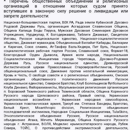
* Перечень общественных объединений и религиозных
организаций в отношении которых судом принято
вступившее в законную силу решение о ликвидации или
запрете деятельности:
Национал-большевистская партия, ВЕК РА, Рада земли Кубанской Духовно
Родовой Державы Русь, организация Асгардская Славянская Община,
Община Капища Веды Перуна, Мужская Духовная Семинария Духовное
Учреждение, Нурджулар, К Богодержавию, Таблиги Джамаат, Свидетели
Иеговы, Русское национальное единство, Национал-социалистическое
общество, Джамаат мувахидов, Объединенный Вилайат Кабарды, Балкарии
и Карачая, Союз славян, Ат-Такфир Валь-Хиджра, Пит Буль, Национал-
социалистическая рабочая партия России, Славянский союз, Формат-18,
Благородный Орден Дьявола, Армия воли народа, Национальная
Социалистическая Инициатива города Череповца, Духовно-Родовая
Держава Русь, Русское национальное единство, Древнерусской
Инглистической церкви Православных Староверов-Инглингов, Русский
общенациональный союз, Движение против нелегальной иммиграции,
Кровь и Честь, О свободе совести и о религиозных объединениях, Омская
организация общественного политического движения Русское
национальное единство, Северное Братство, Клуб Болельщиков Футбольного
Клуба Динамо, Файзрахманисты, Мусульманская религиозная организация
п. Боровский Тюменского района Тюменской области, Община Коренного
Русского народа Щелковского района, Правый сектор, Украинская
национальная ассамблея – Украинская народная самооборона,
Украинская повстанческая армия, Тризуб им. Степана Бандеры, Братство,
Белый Крест, Misanthropic division, Религиозное объединение
последователей инглиизма, Народная Социальная Инициатива, TulaSkins,
Этнополитическое объединение Русские, Русское национальное
объединение Атака, Мечеть Мирмамеда, Община Коренного Русского
народа г. Астрахани, ВОЛЯ, Меджлис крымскотатарского народа, Рубеж
Севера, ТОЙС, О противодействии экстремистской деятельности,