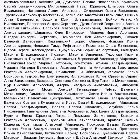
антимонопольная ассоциация, Дзугкоева Регина Николаевна, Кривенко
Сергей Владимирович, Милославский Павел Юрьевич, Шнырова Ольга
Вадимовна, Чанышева Лилия Айратовна, Сидорович Ольга Борисовна,
Туровский Александр Алексеевич, Васильева Анастасия Евгеньевна, Ривина
Анна Валерьевна, Бурдина Юлия Владимировна, Бойко Анатолий
Николаевич, Пивоваров Андрей Сергеевич, Дугин Сергей Георгиевич, Аверин
Виталий Евгеньевич, Барахоев Магомед Бекханович, Шевченко Дмитрий
Александрович, Шарипков Олег Викторович, Мошель Ирина Ароновна,
Шведов Григорий Сергеевич, Пономарев Лев Александрович, Созаев
Валерий Валерьевич, Каргалицкий Борис Юльевич, Исакова Ирина
Александровна, Исламов Тимур Рифгатович, Романова Ольга Евгеньевна,
Щаров Сергей Алексадрович, Цирульников Борис Альбертович, Халидова
Марина Владимировна, Людевиг Марина Зариевна, Федотова Галина
Анатольевна, Паутов Юрий Анатольевич, Верховский Александр Маркович,
Пислакова-Паркер Марина Петровна, Кочеткова Татьяна Владимировна,
Чуркина Наталья Валерьевна, Акимова Татьяна Николаевна, Золотарева
Екатерина Александровна, Рачинский Ян Збигневич, Жемкова Елена
Борисовна, Гудков Лев Дмитриевич, Илларионова Юлия Юрьевна, Саранг
Анна Васильевна, Захарова Светлана Сергеевна, Щур Татьяна Михайловна,
Щур Николай Алексеевич, Аверин Владимир Анатольевич, Блинушов
Андрей Юрьевич, Мосин Алексей Геннадьевич, Гефтер Валентин
Михайлович, Симонов Алексей Кириллович, Флиге Ирина Анатольевна,
Мельникова Валентина Дмитриевна, Вититинова Елена Владимировна,
Баженова Светлана Куприяновна, Исаев Сергей Владимирович, Максимов
Сергей Владимирович, Беляев Сергей Иванович, Голубева Елена
Николаевна, Ганнушкина Светлана Алексеевна, Закс Елена Владимировна,
Буртина Елена Юрьевна, Гендель Людмила Залмановна, Кокорина
Екатерина Алексеевна, Шуманов Илья Вячеславович, Арапова Галина
Юрьевна, Свечников Анатолий Мариевич, Прохоров Вадим Юрьевич,
Шахова Елена Владимировна, Подузов Сергей Васильевич, Протасова
Ирина Вячеславовна, Литинский Леонид Борисович, Лукашевский Сергей
Маркович, Бахмин Вячеслав Иванович, Шабад Анатолий Ефимович, Сухих