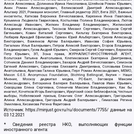
Алеся Алексеевна, Долинина Ирина Николаевна, Шлейнов Роман Юрьевич,
Анин Роман Александрович, Великовский Дмитрий Александрович,
Альтаир 2021, Ромашки монолит, Главный редактор 2021, Вега 2021, Важные
иноагенты, Каткова Вероника Вячеславовна, Карезина Инна Павловна,
Кузьмина Людмила Гавриловна, Костылева Полина Владимировна, Лютов
Александр Иванович, Жилкин Владимир Владимирович, Жилинский
Владимир Александрович, Тихонов Михаил Сергеевич, Пискунов Сергей
Евгеньевич, Ковин Виталий Сергеевич, Кильтау Екатерина Викторовна,
Любарев Аркадий Ефимович, Гурман Юрий Альбертович, Грезев Александр
Викторович, Важенков Артем Валерьевич, Иванова София Юрьевна,
Пигалкин Илья Валерьевич, Петров Алексей Викторович, Егоров Владимир
Владимирович, Гусев Андрей Юрьевич, Смирнов Сергей Сергеевич, Верзилов
Петр Юрьевич, ЗП, Зона права, ЖУРНАЛИСТ-ИНОСТРАННЫЙ АГЕНТ,
Вольтская Татьяна Анатольевна, Клепиковская Екатерина Дмитриевна,
Сотников Даниил Владимирович, Захаров Андрей Вячеславович, Симонов
Евгений Алексеевич, Сурначева Елизавета Дмитриевна, Соловьева Елена
Анатольевна, Арапова Галина Юрьевна, Перл Роман Александрович, МЕМО,
Mason G.E.S. Anonymous Foundation, Stichting Bellingcat, Якутия – Наше
Мнение, Москоу диджитал медиа, РС-Балт, Заговора Максим
Александрович, Ветошкина Валерия Валерьевна, Павлов Иван Юрьевич,
Скворцова Елена Сергеевна, Оленичев Максим Владимирович, Как бы
инагент, Кочетков Игорь Викторович, Иркутский союз библиофилов, Честные
выборы, Нобелевский призыв, Еланчик Олег Александрович, Григорьева
Алина Александровна, Григорьев Андрей Валерьевич , Гималова Регина
Эмилевна, Хисамова Регина Фаритовна
Источник:
https://minjust.gov.ru/ru/documents/7755/
данные на
03.12.2021
* Сведения реестра НКО, выполняющих функции
иностранного агента: