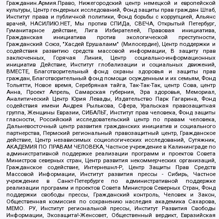
Гражданин.Армия.Право, Нижегородский центр немецкой и европейской
культуры, Центр гендерных исследований, Фонд защиты прав граждан Штаб,
Институт права и публичной политики, Фонд борьбы с коррупцией, Альянс
врачей, НАСИЛИЮ.НЕТ, Мы против СПИДа, СВЕЧА, Открытый Петербург,
Гуманитарное действие, Лига Избирателей, Правовая инициатива,
Гражданская инициатива против экологической преступности,
Гражданский Союз, "Хасдей Ерушалаим" (Милосердие), Центр поддержки и
содействия развитию средств массовой информации, В защиту прав
заключенных, Горячая Линия, Центр социально-информационных
инициатив Действие, Институт глобализации и социальных движений,
ВМЕСТЕ, Благотворительный фонд охраны здоровья и защиты прав
граждан, Благотворительный фонд помощи осужденным и их семьям, Фонд
Тольятти, Новое время, Серебряная тайга, Так-Так-Так, центр Сова, центр
Анна, Проект Апрель, Самарская губерния, Эра здоровья, Мемориал,
Аналитический Центр Юрия Левады, Издательство Парк Гагарина, Фонд
содействия имени Андрея Рылькова, Сфера, Уральская правозащитная
группа, Женщины Евразии, СИБАЛЬТ, Институт прав человека, Фонд защиты
гласности, Российский исследовательский центр по правам человека,
Дальневосточный центр развития гражданских инициатив и социального
партнерства, Пермский региональный правозащитный центр, Гражданское
действие, Центр независимых социологических исследований, Сутяжник,
АКАДЕМИЯ ПО ПРАВАМ ЧЕЛОВЕКА, Частное учреждение в Калининграде по
административной поддержке реализации программ и проектов Совета
Министров северных стран, Центр развития некоммерческих организаций,
Гражданское содействие, Интернешнл-Р, Центр Защиты Прав Средств
Массовой Информации, Институт развития прессы - Сибирь, Частное
учреждение в Санкт-Петербурге по административной поддержке
реализации программ и проектов Совета Министров Северных Стран, Фонд
поддержки свободы прессы, Гражданский контроль, Человек и Закон,
Общественная комиссия по сохранению наследия академика Сахарова,
МЕМО. РУ, Институт региональной прессы, Институт Развития Свободы
Информации, Экозащита!-Женсовет, Общественный вердикт, Евразийская