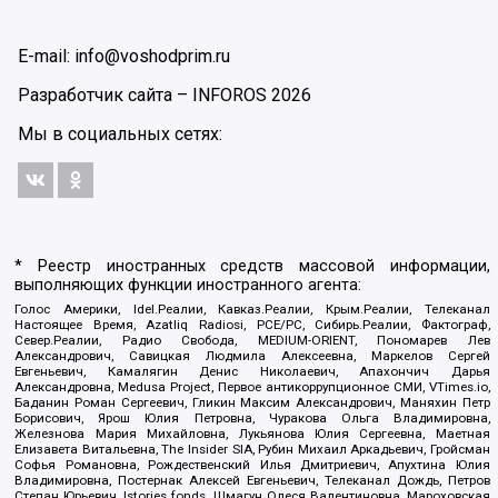
E-mail: info@voshodprim.ru
Разработчик сайта –
INFOROS
2026
Мы в социальных сетях:
* Реестр иностранных средств массовой информации,
выполняющих функции иностранного агента:
Голос Америки, Idel.Реалии, Кавказ.Реалии, Крым.Реалии, Телеканал
Настоящее Время, Azatliq Radiosi, PCE/PC, Сибирь.Реалии, Фактограф,
Север.Реалии, Радио Свобода, MEDIUM-ORIENT, Пономарев Лев
Александрович, Савицкая Людмила Алексеевна, Маркелов Сергей
Евгеньевич, Камалягин Денис Николаевич, Апахончич Дарья
Александровна, Medusa Project, Первое антикоррупционное СМИ, VTimes.io,
Баданин Роман Сергеевич, Гликин Максим Александрович, Маняхин Петр
Борисович, Ярош Юлия Петровна, Чуракова Ольга Владимировна,
Железнова Мария Михайловна, Лукьянова Юлия Сергеевна, Маетная
Елизавета Витальевна, The Insider SIA, Рубин Михаил Аркадьевич, Гройсман
Софья Романовна, Рождественский Илья Дмитриевич, Апухтина Юлия
Владимировна, Постернак Алексей Евгеньевич, Телеканал Дождь, Петров
Степан Юрьевич, Istories fonds, Шмагун Олеся Валентиновна, Мароховская