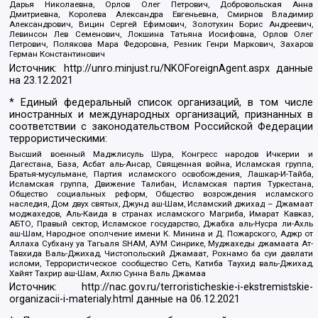
Дарья Николаевна, Орлов Олег Петрович, Добровольская Анна
Дмитриевна, Королева Александра Евгеньевна, Смирнов Владимир
Александрович, Вицин Сергей Ефимович, Золотухин Борис Андреевич,
Левинсон Лев Семенович, Локшина Татьяна Иосифовна, Орлов Олег
Петрович, Полякова Мара Федоровна, Резник Генри Маркович, Захаров
Герман Константинович
Источник:
http://unro.minjust.ru/NKOForeignAgent.aspx
данные
на
23.12.2021
* Единый федеральный список организаций, в том числе
иностранных и международных организаций, признанных в
соответствии с законодательством Российской Федерации
террористическими:
Высший военный Маджлисуль Шура, Конгресс народов Ичкерии и
Дагестана, База, Асбат аль-Ансар, Священная война, Исламская группа,
Братья-мусульмане, Партия исламского освобождения, Лашкар-И-Тайба,
Исламская группа, Движение Талибан, Исламская партия Туркестана,
Общество социальных реформ, Общество возрождения исламского
наследия, Дом двух святых, Джунд аш-Шам, Исламский джихад – Джамаат
моджахедов, Аль-Каида в странах исламского Магриба, Имарат Кавказ,
АБТО, Правый сектор, Исламское государство, Джабха аль-Нусра ли-Ахль
аш-Шам, Народное ополчение имени К. Минина и Д. Пожарского, Аджр от
Аллаха Субхану уа Тагьаля SHAM, АУМ Синрике, Муджахеды джамаата Ат-
Тавхида Валь-Джихад, Чистопольский Джамаат, Рохнамо ба суи давлати
исломи, Террористическое сообщество Сеть, Катиба Таухид валь-Джихад,
Хайят Тахрир аш-Шам, Ахлю Сунна Валь Джамаа
Источник:
http://nac.gov.ru/terroristicheskie-i-ekstremistskie-
organizacii-i-materialy.html
данные на
06.12.2021